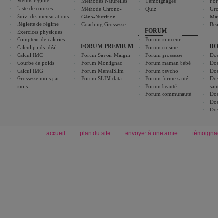
Menus régime
Méthodes Naturelles
Témoignages
For
Liste de courses
Méthode Chrono-
Quiz
Gro
Suivi des mensurations
Géno-Nutrition
Ma
Réglette de régime
Coaching Grossesse
Bea
FORUM
Exercices physiques
Compteur de calories
Forum minceur
FORUM PREMIUM
DO
Calcul poids idéal
Forum cuisine
Calcul IMC
Forum Savoir Maigrir
Forum grossesse
Dos
Courbe de poids
Forum Montignac
Forum maman bébé
Dos
Calcul IMG
Forum MentalSlim
Forum psycho
Dos
Grossesse mois par
Forum SLIM data
Forum forme santé
Dos
mois
Forum beauté
san
Forum communauté
Dos
Dos
Dos
accueil
plan du site
envoyer à une amie
témoigna
Forum minceur
Forum cuisine
Commencer un régime
boissons, vins et cocktails
Alimentation équilibrée et nutrition
astuces et bons plans
Minceur
Recette cuisine
exercices physiques
recette facile
produits minceur
Recette poulet