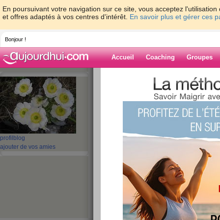
En poursuivant votre navigation sur ce site, vous acceptez l'utilisati
et offres adaptés à vos centres d'intérêt.
En savoir plus et gérer ces 
Bonjour !
Accueil
Coaching
Groupes
Accueil
>
espaces
>
ladep
Blog de ladep
aide blog
profil
blog
ajouter de vos amies
131 - 131 de 131
«
1 - 10
11 - 14
»
«
‹ Préc.
11
12
13
14
Suiv. ›
J'ai décidé de minc
publié le 11/10/2007 à 11:35