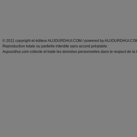
Tags
:
ventre plat
|
maigrir des fesses
|
abdominaux
|
régime américain
|
régime mayo
|
Découvrez aussi
:
exercices abdominaux
|
recette wok
|
ANXA Partenaires
:
Recette
de cuisine |
Recette cuisine
|
© 2011 copyright et éditeur AUJOURDHUI.COM / powered by AUJOURDHUI.CO
Reproduction totale ou partielle interdite sans accord préalable.
Aujourdhui.com collecte et traite les données personnelles dans le respect de la 