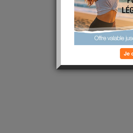
J'ai décidé de mincir pour me sentir mieux dan
dans mes pantalons
lire la suite
131 - 131 de 131
«
1 - 10
11 - 14
»
Je 
«
‹ Préc.
11
12
13
14
Suiv. ›