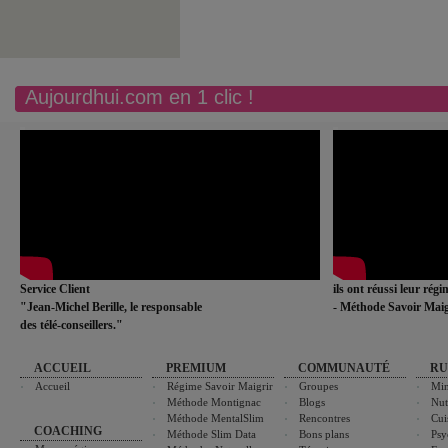
Aujourdhui.com en 1 clic !
Service Client
ils ont réussi leur rég
"Jean-Michel Berille, le responsable
- Méthode Savoir Maig
des télé-conseillers."
ACCUEIL
PREMIUM
COMMUNAUTÉ
RU
Accueil
Régime Savoir Maigrir
Groupes
Min
Méthode Montignac
Blogs
Nut
Méthode MentalSlim
Rencontres
Cui
COACHING
Méthode Slim Data
Bons plans
Psy