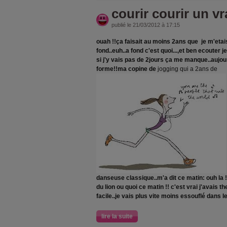
courir courir un vra
publié le 21/03/2012 à 17:15
ouah !!ça faisait au moins 2ans que je m'etais
fond..euh..a fond c'est quoi...,et ben ecouter je
si j'y vais pas de 2jours ça me manque..aujou
forme!!ma copine de
jogging qui a 2ans de
danseuse classique..m'a dit ce matin: ouh la !
du lion ou quoi ce matin !! c'est vrai j'avais th
facile..je vais plus vite moins essouflé dans le
lire la suite