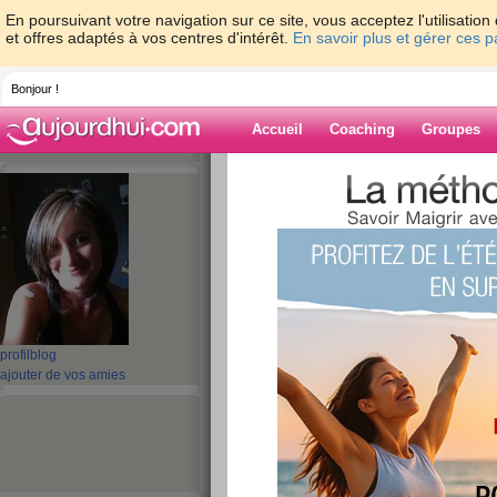
En poursuivant votre navigation sur ce site, vous acceptez l'utilisati
et offres adaptés à vos centres d'intérêt.
En savoir plus et gérer ces 
Bonjour !
Accueil
Coaching
Groupes
Accueil
>
espaces
>
tiro
Blog de tiro
aide blog
41 - 50 de 923
profil
blog
«
1 - 10
11 - 20
21 - 30
31 - 40
41 - 50
51 - 6
ajouter de vos amies
«
‹ Préc.
1
2
3
4
5
6
bonne soirée et bon
publié le 29/03/2012 à 18:50