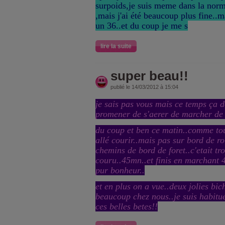
surpoids,je suis meme dans la normal
,mais j'ai été beaucoup plus fine..
un 36..et du coup je me s
lire la suite
super beau!!
publié le 14/03/2012 à 15:04
je sais pas vous mais ce temps ça 
promener de s'aerer de marcher de r
du coup et ben ce matin..comme tous
allé courir..mais pas sur bord de ro
chemins de bord de foret..c'etait tr
couru..45mn..et finis en marchant 
pur bonheur..
et en plus on a vue..deux jolies bi
beaucoup chez nous..je suis habitué
ces belles betes!!