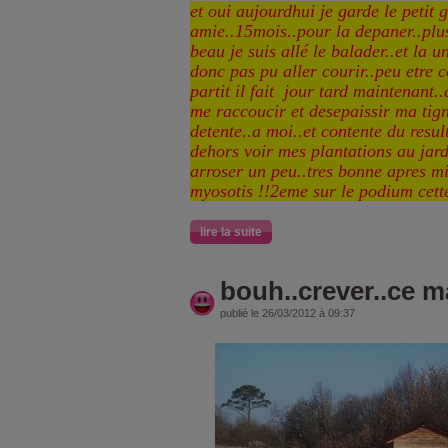
et oui aujourdhui je garde le petit 
amie..15mois..pour la depaner..plus
beau je suis allé le balader..et la u
donc pas pu aller courir..peu etre ce
partit il fait jour tard maintenant..
me raccoucir et desepaissir ma ti
detente..a moi..et contente du result
dehors voir mes plantations au jard
arroser un peu..tres bonne apres mi
myosotis !!2eme sur le podium cett
lire la suite
bouh..crever..ce ma
publié le 26/03/2012 à 09:37