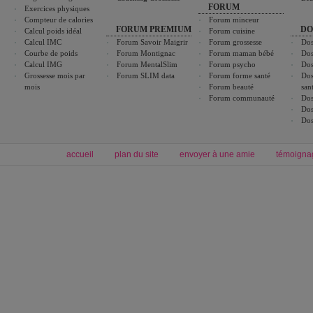
FORUM
Exercices physiques
Compteur de calories
Forum minceur
FORUM PREMIUM
DO
Calcul poids idéal
Forum cuisine
Calcul IMC
Forum Savoir Maigrir
Forum grossesse
Dos
Courbe de poids
Forum Montignac
Forum maman bébé
Dos
Calcul IMG
Forum MentalSlim
Forum psycho
Dos
Grossesse mois par
Forum SLIM data
Forum forme santé
Dos
mois
Forum beauté
san
Forum communauté
Dos
Dos
Dos
accueil
plan du site
envoyer à une amie
témoigna
Forum minceur
Forum cuisine
Commencer un régime
boissons, vins et cocktails
Alimentation équilibrée et nutrition
astuces et bons plans
Minceur
Recette cuisine
exercices physiques
recette facile
produits minceur
Recette poulet
Tags
:
ventre plat
|
maigrir des fesses
|
abdominaux
|
régime américain
|
régime mayo
|