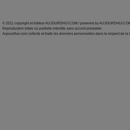
Découvrez aussi
:
exercices abdominaux
|
recette wok
|
ANXA Partenaires
:
Recette
de cuisine |
Recette cuisine
|
© 2011 copyright et éditeur AUJOURDHUI.COM / powered by AUJOURDHUI.CO
Reproduction totale ou partielle interdite sans accord préalable.
Aujourdhui.com collecte et traite les données personnelles dans le respect de la 