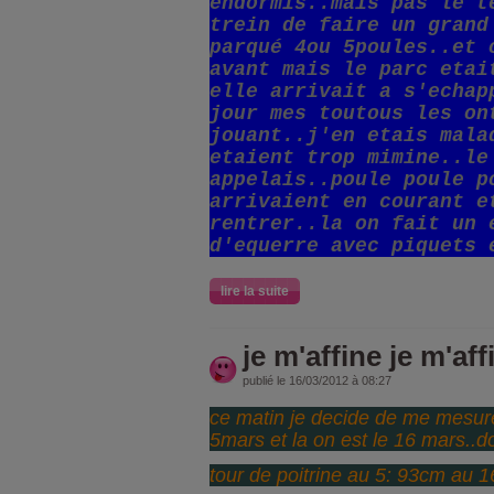
endormis..mais pas le t
trein de faire un grand
parqué 4ou 5poules..et 
avant mais le parc etai
elle arrivait a s'echap
jour mes toutous les on
jouant..j'en etais mala
etaient trop mimine..le
appelais..poule poule p
arrivaient en courant e
rentrer..la on fait un 
d'equerre avec piquets 
lire la suite
je m'affine je m'aff
publié le 16/03/2012 à 08:27
ce matin je decide de me mesure
5mars et la on est le 16 mars..d
tour de poitrine au 5: 93cm au