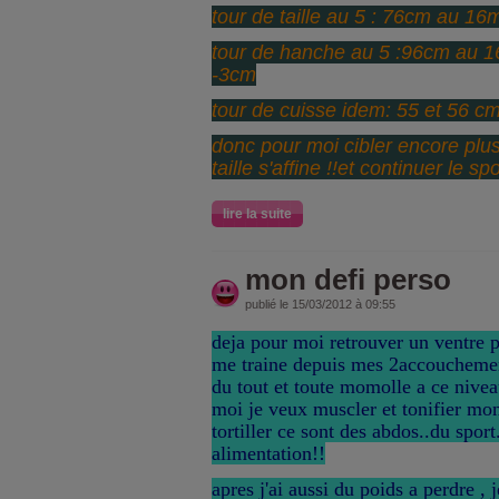
tour de taille au 5 : 76cm au 1
tour de hanche au 5 :96cm au 
-3cm
tour de cuisse idem: 55 et 56 c
donc pour moi cibler encore plu
taille s'affine !!et continuer le sp
lire la suite
mon defi perso
publié le 15/03/2012 à 09:55
deja pour moi retrouver un ventre p
me traine depuis mes 2accouchement
du tout et toute momolle a ce niveau
moi je veux muscler et tonifier mon
tortiller ce sont des abdos..du spor
alimentation!!
apres j'ai aussi du poids a perdre , 