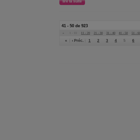
lire la suite
41 - 50 de 923
«
1 - 10
11 - 20
21 - 30
31 - 40
41 - 50
51 - 6
«
‹ Préc.
1
2
3
4
5
6