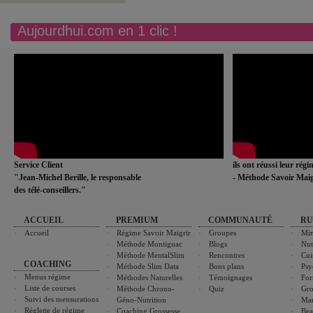
Aujourdhui.com en 1 clic !
Service Client
ils ont réussi leur rég
"Jean-Michel Berille, le responsable
- Méthode Savoir Maig
des télé-conseillers."
ACCUEIL
PREMIUM
COMMUNAUTÉ
RU
Accueil
Régime Savoir Maigrir
Groupes
Min
Méthode Montignac
Blogs
Nut
Méthode MentalSlim
Rencontres
Cui
COACHING
Méthode Slim Data
Bons plans
Psy
Menus régime
Méthodes Naturelles
Témoignages
For
Liste de courses
Méthode Chrono-
Quiz
Gro
Suivi des mensurations
Géno-Nutrition
Ma
Réglette de régime
Coaching Grossesse
Bea