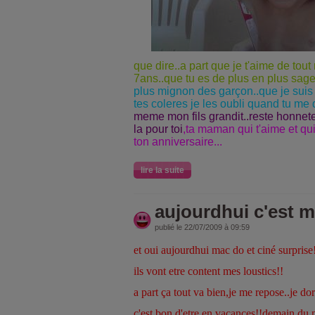
que dire..a part que je t'aime de tou
7ans..que tu es de plus en plus sage.
plus mignon des garçon..que je suis f
tes coleres je les oubli quand tu me d
meme mon fils grandit..reste honnete 
la pour toi
,ta maman qui t'aime et qui
ton anniversaire...
lire la suite
aujourdhui c'est m
publié le 22/07/2009 à 09:59
et oui aujourdhui mac do et ciné surprise
ils vont etre content mes loustics!!
a part ça tout va bien,je me repose..je do
c'est bon d'etre en vacances!!demain du 