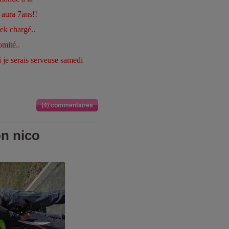
l aura 7ans!!
eek chargé..
omité..
i je serais serveuse samedi
(4) commentaires
n nico