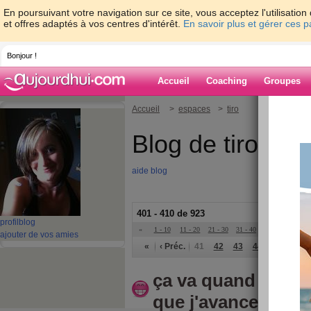
En poursuivant votre navigation sur ce site, vous acceptez l'utilisati
et offres adaptés à vos centres d'intérêt.
En savoir plus et gérer ces 
Bonjour !
Accueil
Coaching
Groupes
Accueil
>
espaces
>
tiro
Blog de tiro
aide blog
401 - 410 de 923
profil
blog
«
1 - 10
11 - 20
21 - 30
31 - 40
41 - 50
51 - 6
ajouter de vos amies
«
‹ Préc.
41
42
43
44
45
46
ça va quand meme
que j'avance pas!!