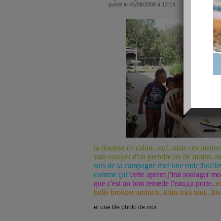
publié le 05/08/2009 à 12:14
la douleur ce calme..ouf..mais ces medocs
vais essayer d'en prendre un de moins..mo
suis de la campagne moi une rude!!lol!!et
comme ça!!
cette aprem j'irai soulager m
que c'est un bon remede l'eau,ça porte..
e
belle bronzer amincis..dites moi tout...b
et une tite photo de moi