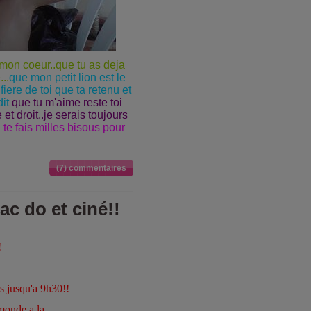
t mon coeur..que tu as deja
..
que mon petit lion est le
iere de toi que ta retenu et
it
que tu m'aime reste toi
et droit..je serais toujours
 te fais milles bisous pour
(7) commentaires
ac do et ciné!!
!
rs jusqu'a 9h30!!
monde a la