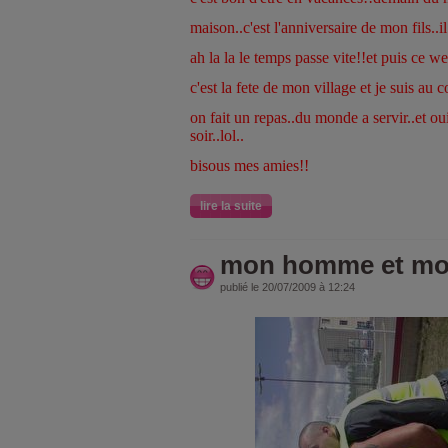
maison..c'est l'anniversaire de mon fils..i
ah la la le temps passe vite!!et puis ce w
c'est la fete de mon village et je suis au c
on fait un repas..du monde a servir..et ou
soir..lol..
bisous mes amies!!
lire la suite
mon homme et mo
publié le 20/07/2009 à 12:24