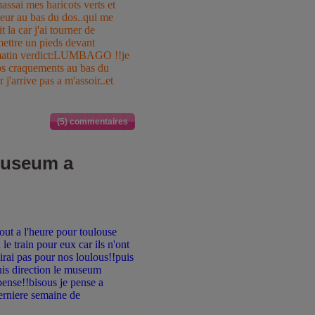
amassai mes haricots verts et
leur au bas du dos..qui me
la car j'ai tourner de
+mettre un pieds devant
 ce matin verdict:LUMBAGO !!je
ros craquements au bas du
 j'arrive pas a m'assoir..et
(5) commentaires
museum a
tout a l'heure pour toulouse
e train pour eux car ils n'ont
airai pas pour nos loulous!!puis
uis direction le museum
 pense!!bisous je pense a
derniere semaine de