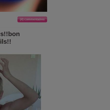
(4) commentaires
ns!!bon
ls!!