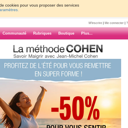
on de cookies pour vous proposer des services
paramètres.
M'inscrire
|
Me connecter
|
?
Communauté
Rubriques
Boutique
Plus...
0
61 - 70
71 - 80
81 - 90
91 - 93
»
47
48
49
50
Suiv. ›
»
 mieux malgré
ARCHIVES