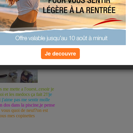
Je decouvre
 me mette a l'ouest..cesoir je
i et les medocs ça fait 2!!
je
 j'aime pas me sentir molle
on dos dans la piscine,je pense
t vous quoi de neuf?on est
isous mes copinettes