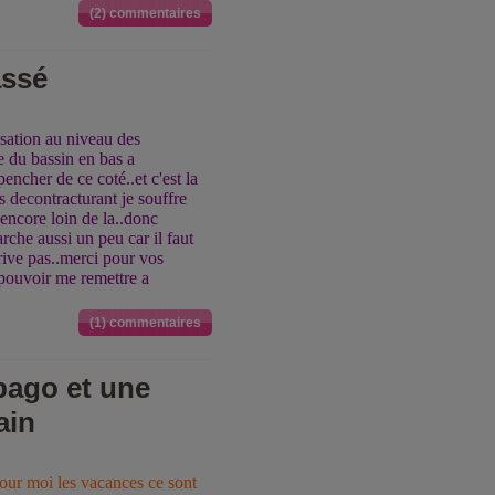
(2) commentaires
assé
nsation au niveau des
le du bassin en bas a
encher de ce coté..et c'est la
es decontracturant je souffre
 encore loin de la..donc
arche aussi un peu car il faut
arrive pas..merci pour vos
 pouvoir me remettre a
(1) commentaires
bago et une
ain
our moi les vacances ce sont