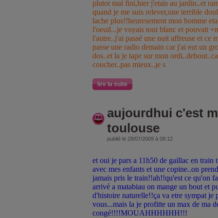
plutot mal fini,hier j'etais au jardin..et r
quand je me suis relever,une terrible dou
lache plus!!heuresement mon homme etait 
l'oeuil...je voyais tout blanc et pouvait 
l'autre..j'ai passé une nuit affreuse et
passe une radio demain car j'ai eut un g
dos..et la je tape sur mon ordi..debout..car
coucher..pas mieux..je s
lire la suite
aujourdhui c'est 
toulouse
publié le 28/07/2009 à 09:12
et oui je pars a 11h50 de gaillac en train 
avec mes enfants et une copine..on prend l
jamais pris le train!!ah!!qu'est ce qu'on f
arrivé a matabiau on mange un bout et p
d'histoire naturelle!!ça va etre sympat je
vous...mais la je profitte un max de ma 
congé!!!!MOUAHHHHHH!!!