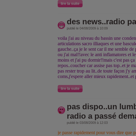
lire la suite
des news..radio p
publié le 04/08/2009 à 10:09
voila j'ai au niveau du bassin une conde
articulations sacro illiaques et une bascu
gauche..ça je le sent car il me semble de p
ou j'ai mal!!avec le anti inflamatores et l
moins et j'ai pu dormir!!mais c'est pas ça
repos..coucher car assise pas top..et je m
pas rester trop au lit..de toute façon j'y 
coms,j'espere aller mieux rapidement..et
lire la suite
pas dispo..un lum
radio a passé dem
publié le 03/08/2009 à 12:03
je passe rapidement pour vous dire que p