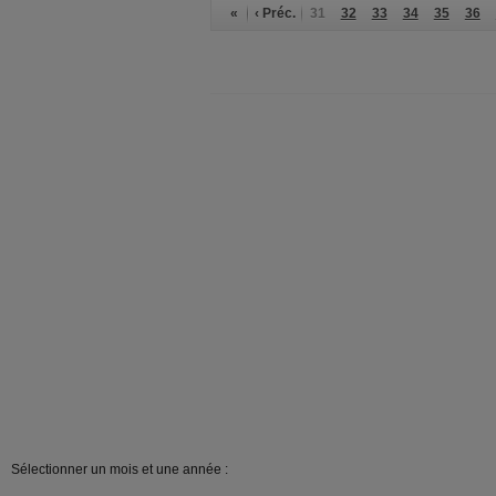
«
‹ Préc.
31
32
33
34
35
36
Sélectionner un mois et une année :