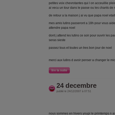
petites voix chevrotantes qui l on acceuillie pl
ai vecu un tour dans le passe ou les chants de 
de retour a la maison j ai vu que papa noel etait
mes amis lutins passeront a 18h pour vous aider
attendre papa noel
dont j attend les lutins ce soir pour ouvrir les 
seras sieste
passez tous et toutes un tres bon jour de noel
merci aux lutins d avoir penser a changer le mi
lire la suite
24 decembre
publié le 24/12/2007 à 07:51
nous sommes en hivers youpi le primtemps n as