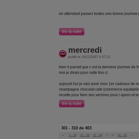
en attendant passez toutes une bonne journee 
lire la suite
mercredi
publié le 19/12/2007 à 07:22
bien il parrait que c est la derniere journee de f
moi je dirais pour cette fois ci
aujourd hui je vais avoir mon 1er cadeaux de n
champagne chocolat cafe (commerce equitable) 
recette pour faire des verrines pour l apero et l
lire la suite
301 - 310 de 403
«
1 - 10
11 - 20
21 - 30
31 - 40
41 - 41
»