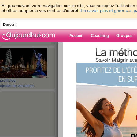
En poursuivant votre navigation sur ce site, vous acceptez l'utilisati
et offres adaptés à vos centres d'intérêt.
En savoir plus et gérer ces 
Bonjour !
Accueil
Coaching
Groupes
Accueil
>
espaces
>
lilasblanc2610
Blog de lilasbl
aide blog
profil
blog
ajouter de vos amies
301 - 310 de 403
«
1 - 10
11 - 20
21 - 30
31 - 40
41 - 41
»
«
‹ Préc.
31
32
33
34
35
36
aie
publié le 28/12/2007 à 10:10