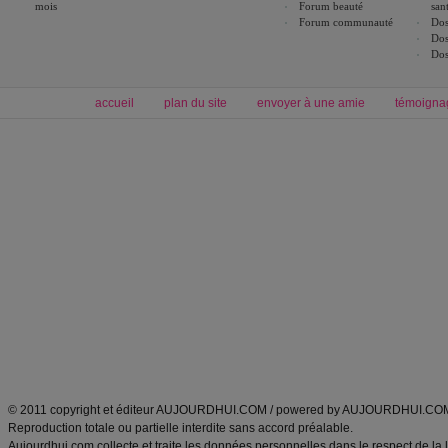
mois
Forum beauté
san
Forum communauté
Dos
Dos
Dos
accueil
plan du site
envoyer à une amie
témoigna
Forum minceur
Forum cuisine
Commencer un régime
boissons, vins et cocktails
Alimentation équilibrée et nutrition
astuces et bons plans
Minceur
Recette cuisine
exercices physiques
recette facile
produits minceur
Recette poulet
Tags
:
ventre plat
|
maigrir des fesses
|
abdominaux
|
régime américain
|
régime mayo
|
Découvrez aussi
:
exercices abdominaux
|
recette wok
|
ANXA Partenaires
:
Recette
de cuisine |
Recette cuisine
|
© 2011 copyright et éditeur AUJOURDHUI.COM / powered by AUJOURDHUI.CO
Reproduction totale ou partielle interdite sans accord préalable.
Aujourdhui.com collecte et traite les données personnelles dans le respect de la 