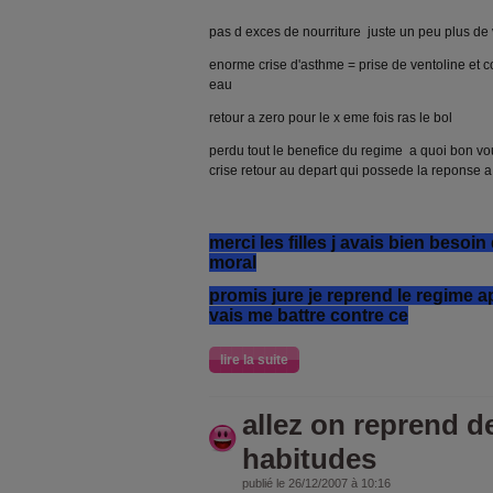
pas d exces de nourriture juste un peu plus de 
enorme crise d'asthme = prise de ventoline et co
eau
retour a zero pour le x eme fois ras le bol
perdu tout le benefice du regime a quoi bon voul
crise retour au depart qui possede la reponse 
merci les filles j avais bien besoi
moral
promis jure je reprend le regime ap
vais me battre contre ce
lire la suite
allez on reprend 
habitudes
publié le 26/12/2007 à 10:16