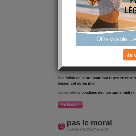
bon premiers resultats d analyse
deux allergies de plus adieu aux bons champ
disparraisser de mon alimentation de fetes
mise en cause des boudins blancs aux cepes
quand a la deuxieme c est le sanglier
premiere fois que j en mange et bien adieu a 
Je 
maintenant
il va falloir ce battre pour tout reperdre en a
bosser cet apres midi
j ai les orteils boudines demain apres midi j ir
lire la suite
pas le moral
publié le 27/12/2007 à 09:13