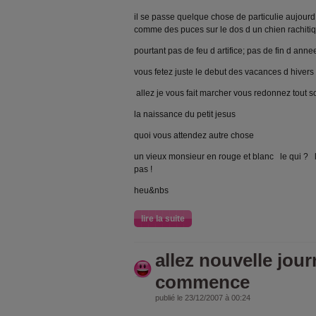
il se passe quelque chose de particulie aujourd 
comme des puces sur le dos d un chien rachiti
pourtant pas de feu d artifice; pas de fin d annee scol
vous fetez juste le debut des vacances d hivers
allez je vous fait marcher vous redonnez tout 
la naissance du petit jesus
quoi vous attendez autre chose
un vieux monsieur en rouge et blanc le qui ? l
pas !
heu&nbs
lire la suite
allez nouvelle jour
commence
publié le 23/12/2007 à 00:24