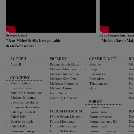
Service Client
ils ont réussi leur rég
"Jean-Michel Berille, le responsable
- Méthode Savoir Maig
des télé-conseillers."
ACCUEIL
PREMIUM
COMMUNAUTÉ
RU
Accueil
Régime Savoir Maigrir
Groupes
Min
Méthode Montignac
Blogs
Nut
Méthode MentalSlim
Rencontres
Cui
COACHING
Méthode Slim Data
Bons plans
Psy
Menus régime
Méthodes Naturelles
Témoignages
For
Liste de courses
Méthode Chrono-
Quiz
Gro
Suivi des mensurations
Géno-Nutrition
Ma
Réglette de régime
Coaching Grossesse
Bea
FORUM
Exercices physiques
Compteur de calories
Forum minceur
FORUM PREMIUM
DO
Calcul poids idéal
Forum cuisine
Calcul IMC
Forum Savoir Maigrir
Forum grossesse
Dos
Courbe de poids
Forum Montignac
Forum maman bébé
Dos
Calcul IMG
Forum MentalSlim
Forum psycho
Dos
Grossesse mois par
Forum SLIM data
Forum forme santé
Dos