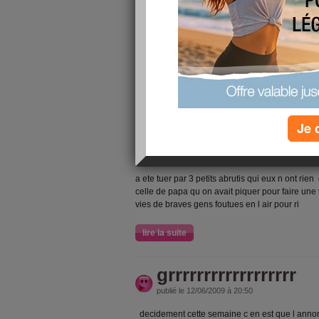
decidement cette semaine c en est que l ann
ca as debuter avec marie noelle
puis patricia
et ce matin le telephone qui sonne qui sonne
decidement il insiste je regarde l heure 6H30 la
je decroche
Je 
ma soeur en larme au bout
un couple d amis qui nous etaient tres tres pro
a ete tuer par 3 petits abrutis qui eux n ont rie
celle de papa qu on avait piquer pour faire une v
vies de braves gens foutues en l air pour ri
lire la suite
grrrrrrrrrrrrrrrrrr
publié le 12/06/2009 à 20:50
decidement cette semaine c en est que l ann