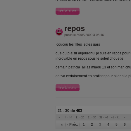
lire la suite
repos
publié le 30/05/2009 à 08:46
coucou les filles et les gars
que du plaisir aujourdhui je suis en repos pour
incroyable en repos sous le soleil chouette
demain patricia allias miaou 13 et son mari ch
ont va certainement en profitter pour aller a la 
lire la suite
21 - 30 de 403
«
1 - 10
11 - 20
21 - 30
31 - 40
41 - 41
»
«
‹ Préc.
1
2
3
4
5
6