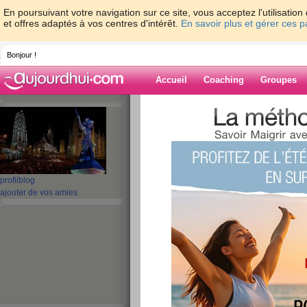
En poursuivant votre navigation sur ce site, vous acceptez l'utilisati
et offres adaptés à vos centres d'intérêt.
En savoir plus et gérer ces 
Bonjour !
Accueil
Coaching
Groupes
Accueil
>
espaces
>
lilasblanc2610
Blog de lilasbl
aide blog
profil
blog
ajouter de vos amies
21 - 30 de 403
«
1 - 10
11 - 20
21 - 30
31 - 40
41 - 41
»
«
‹ Préc.
1
2
3
4
5
6
grrrrrrrrrrrrrrrrrr
publié le 12/06/2009 à 20:50