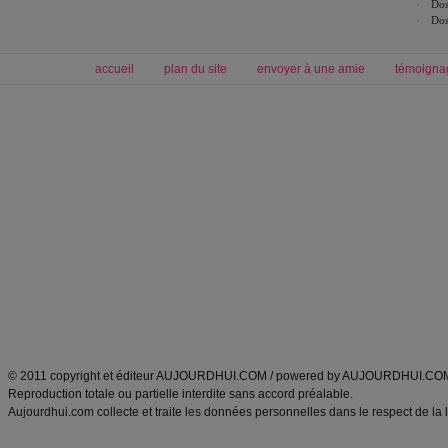
Dos
Dos
accueil
plan du site
envoyer à une amie
témoigna
Forum minceur
Forum cuisine
Commencer un régime
boissons, vins et cocktails
Alimentation équilibrée et nutrition
astuces et bons plans
Minceur
Recette cuisine
exercices physiques
recette facile
produits minceur
Recette poulet
Tags
:
ventre plat
|
maigrir des fesses
|
abdominaux
|
régime américain
|
régime mayo
|
Découvrez aussi
:
exercices abdominaux
|
recette wok
|
ANXA Partenaires
:
Recette
de cuisine |
Recette cuisine
|
© 2011 copyright et éditeur AUJOURDHUI.COM / powered by AUJOURDHUI.CO
Reproduction totale ou partielle interdite sans accord préalable.
Aujourdhui.com collecte et traite les données personnelles dans le respect de la 