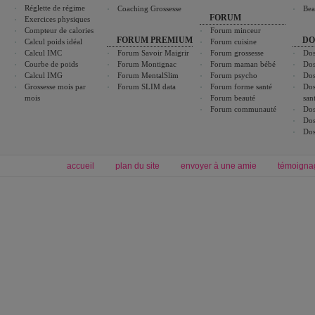
Réglette de régime
Coaching Grossesse
Bea
FORUM
Exercices physiques
Compteur de calories
Forum minceur
FORUM PREMIUM
DO
Calcul poids idéal
Forum cuisine
Calcul IMC
Forum Savoir Maigrir
Forum grossesse
Dos
Courbe de poids
Forum Montignac
Forum maman bébé
Dos
Calcul IMG
Forum MentalSlim
Forum psycho
Dos
Grossesse mois par
Forum SLIM data
Forum forme santé
Dos
mois
Forum beauté
san
Forum communauté
Dos
Dos
Dos
accueil
plan du site
envoyer à une amie
témoigna
Forum minceur
Forum cuisine
Commencer un régime
boissons, vins et cocktails
Alimentation équilibrée et nutrition
astuces et bons plans
Minceur
Recette cuisine
exercices physiques
recette facile
produits minceur
Recette poulet