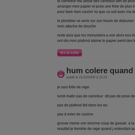
le carreleur ma laisse des carreaux afin de pouvo
arranger mon papier et pose une frise de plus 
pour faire mon couloir vu que ca suit avec ma 
le plombier va venir sur son heure de dejeuner
mon attache de douche
reste plus que les menuisiers a voir alors eux i
ont slis mon plafond abime le papier peint des toi
lire la suite
hum colere quand 
publié le 21/10/2008 à 23:23
je suis folle de rage
lundi matin pas de carreleur dit pas de pose d
pas de plafond fait dans les wc
pas d evier de cuisine
grosse meme voir enorme coup de gueule a la r
resultat je tremble de rage quand j entendais qu