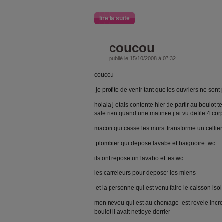
lire la suite
coucou
publié le 15/10/2008 à 07:32
coucou
je profite de venir tant que les ouvriers ne sont
holala j etais contente hier de partir au boulo
sale rien quand une matinee j ai vu defile 4 cor
macon qui casse les murs transforme un cellier
plombier qui depose lavabe et baignoire wc
ils ont repose un lavabo et les wc
les carreleurs pour deposer les miens
et la personne qui est venu faire le caisson iso
mon neveu qui est au chomage est revele incro
boulot il avait nettoye derrier