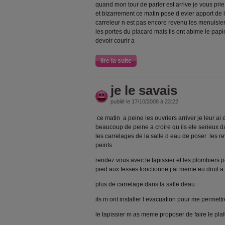
quand mon tour de parler est arrive je vous prie
et bizarrement ce matin pose d evier apport de 
carreleur n est pas encore revenu les menuisier
les portes du placard mais ils ont abime le pap
devoir courir a
lire la suite
je le savais
publié le 17/10/2008 à 23:22
ce matin a peine les ouvriers arriver je leur ai
beaucoup de peine a croire qu ils ete serieux da
les carrelages de la salle d eau de poser les re
peints
rendez vous avec le tapissier et les plombiers p
pied aux fesses fonctionne j ai meme eu droit a
plus de carrelage dans la salle deau
ils m ont installer l evacuation pour me permett
le tapissier m as meme proposer de faire le plaf