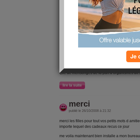
un vrai lundi de fou entre le boulot et la maiso
seras encore une journee tres remuante
je devrais avoir ma porte d entree (une porte co
point) une porte de prison
ils me font bien rire les bailleurs quand ils nou
ont dit mise en conformite pour les handicapes
fauteuil roulant dans l espace couloir salle de
et encore moins dans les wvc vu que deja un 
Je 
et maintenant a la porte d entree il y as un reb
que de mensonges de la part d organismes dit 
lire la suite
merci
publié le 26/10/2008 à 21:32
merci les filles pour tout vos petits mots d amitie
importe lequel des cadeaux recus ce jour
me voila maintenant bien installe a mon bureau