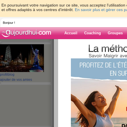
En poursuivant votre navigation sur ce site, vous acceptez l'utilisati
et offres adaptés à vos centres d'intérêt.
En savoir plus et gérer ces 
Bonjour !
Accueil
Coaching
Groupes
Accueil
>
espaces
>
lilasblanc2610
Blog de lilasbl
aide blog
profil
blog
ajouter de vos amies
101 - 110 de 403
«
1 - 10
11 - 20
21 - 30
31 - 40
41 - 41
»
«
‹ Préc.
11
12
13
14
15
16
lundi de fou
publié le 28/10/2008 à 07:45