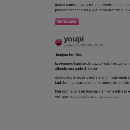
quand a mes travaux ce seras week end tranquille
pour rentrer dans les 47( la ca va aller de plus
lire la suite
youpi
publié le 24/10/2008 à 07:43
bonjour les filles
la premiere tranche de travaux est presque term
attendre ma porte d entree
quand aux fenetres c est le grand mystereparrait
faut du temps sachant que les mesures ont ete p
hier soir j ai pris un bon bain je meme faillis 
voir que mon appart s arrange peu a peu