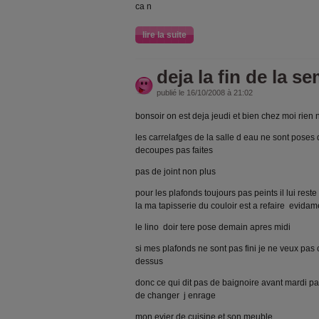
ca n
lire la suite
deja la fin de la s
publié le 16/10/2008 à 21:02
bonsoir on est deja jeudi et bien chez moi rien n 
les carrelafges de la salle d eau ne sont poses
decoupes pas faites
pas de joint non plus
pour les plafonds toujours pas peints il lui res
la ma tapisserie du couloir est a refaire evidam
le lino doir tere pose demain apres midi
si mes plafonds ne sont pas fini je ne veux pas c
dessus
donc ce qui dit pas de baignoire avant mardi pas
de changer j enrage
mon evier de cuisine et son meuble