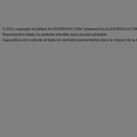
Tags
:
ventre plat
|
maigrir des fesses
|
abdominaux
|
régime américain
|
régime mayo
|
Découvrez aussi
:
exercices abdominaux
|
recette wok
|
ANXA Partenaires
:
Recette
de cuisine |
Recette cuisine
|
© 2011 copyright et éditeur AUJOURDHUI.COM / powered by AUJOURDHUI.CO
Reproduction totale ou partielle interdite sans accord préalable.
Aujourdhui.com collecte et traite les données personnelles dans le respect de la 