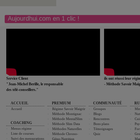
Aujourdhui.com en 1 clic !
Service Client
ils ont réussi leur rég
"Jean-Michel Berille, le responsable
- Méthode Savoir Maig
des télé-conseillers."
ACCUEIL
PREMIUM
COMMUNAUTÉ
RU
Accueil
Régime Savoir Maigrir
Groupes
Min
Méthode Montignac
Blogs
Nut
Méthode MentalSlim
Rencontres
Cui
COACHING
Méthode Slim Data
Bons plans
Psy
Menus régime
Méthodes Naturelles
Témoignages
For
Liste de courses
Méthode Chrono-
Quiz
Gro
Suivi des mensurations
Géno-Nutrition
Ma