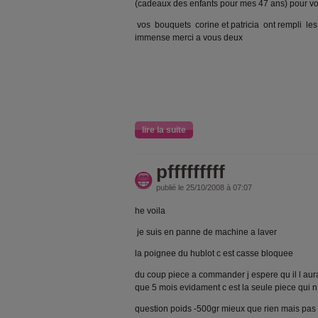
(cadeaux des enfants pour mes 47 ans) pour vou
vos bouquets corine et patricia ont rempli les
immense merci a vous deux
lire la suite
pfffffffff
publié le 25/10/2008 à 07:07
he voila
je suis en panne de machine a laver
la poignee du hublot c est casse bloquee
du coup piece a commander j espere qu il l aur
que 5 mois evidament c est la seule piece qui n
question poids -500gr mieux que rien mais pas 