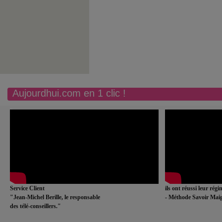
Aujourdhui.com en 1 clic !
Service Client
ils ont réussi leur rég
"Jean-Michel Berille, le responsable
- Méthode Savoir Maig
des télé-conseillers."