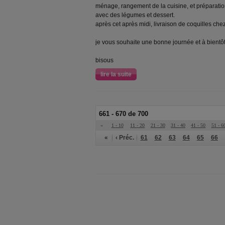
ménage, rangement de la cuisine, et préparatio
avec des légumes et dessert.
après cet après midi, livraison de coquilles che
je vous souhaite une bonne journée et à bientô
bisous
lire la suite
661 - 670 de 700
«
1 - 10
11 - 20
21 - 30
31 - 40
41 - 50
51 - 6
«
‹ Préc.
61
62
63
64
65
66