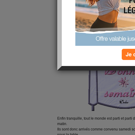
Je 
Enfin tranquille, tout le monde est parti et parti
matin.
Ils sont donc arrivés comme convenu samedi soir
sous la table.