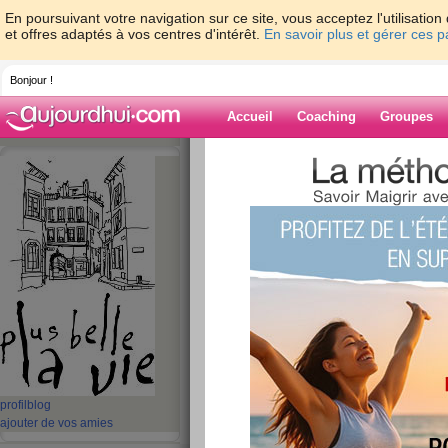
En poursuivant votre navigation sur ce site, vous acceptez l'utilisati
et offres adaptés à vos centres d'intérêt.
En savoir plus et gérer ces 
Bonjour !
Accueil
Coaching
Groupes
Accueil
>
espaces
>
dudul
Blog de dudul
aide blog
661 - 670 de 700
«
1 - 10
11 - 20
21 - 30
31 - 40
41 - 50
51 - 6
«
‹ Préc.
61
62
63
64
65
66
ENFIN TRANQUILL
profil
blog
ajouter de vos amies
publié le 26/11/2007 à 17:54