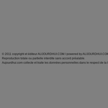
Minceur
Recette cuisine
exercices physiques
recette facile
produits minceur
Recette poulet
Tags
:
ventre plat
|
maigrir des fesses
|
abdominaux
|
régime américain
|
régime mayo
|
Découvrez aussi
:
exercices abdominaux
|
recette wok
|
ANXA Partenaires
:
Recette
de cuisine |
Recette cuisine
|
© 2011 copyright et éditeur AUJOURDHUI.COM / powered by AUJOURDHUI.CO
Reproduction totale ou partielle interdite sans accord préalable.
Aujourdhui.com collecte et traite les données personnelles dans le respect de la 