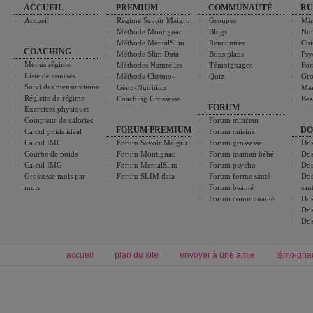
ACCUEIL
PREMIUM
COMMUNAUTÉ
RU
Accueil
Régime Savoir Maigrir
Groupes
Min
Méthode Montignac
Blogs
Nut
Méthode MentalSlim
Rencontres
Cui
COACHING
Méthode Slim Data
Bons plans
Psy
Menus régime
Méthodes Naturelles
Témoignages
For
Liste de courses
Méthode Chrono-
Quiz
Gro
Suivi des mensurations
Géno-Nutrition
Ma
Réglette de régime
Coaching Grossesse
Bea
FORUM
Exercices physiques
Compteur de calories
Forum minceur
FORUM PREMIUM
DO
Calcul poids idéal
Forum cuisine
Calcul IMC
Forum Savoir Maigrir
Forum grossesse
Dos
Courbe de poids
Forum Montignac
Forum maman bébé
Dos
Calcul IMG
Forum MentalSlim
Forum psycho
Dos
Grossesse mois par
Forum SLIM data
Forum forme santé
Dos
mois
Forum beauté
san
Forum communauté
Dos
Dos
Dos
accueil
plan du site
envoyer à une amie
témoigna
Forum minceur
Forum cuisine
Commencer un régime
boissons, vins et cocktails
Alimentation équilibrée et nutrition
astuces et bons plans