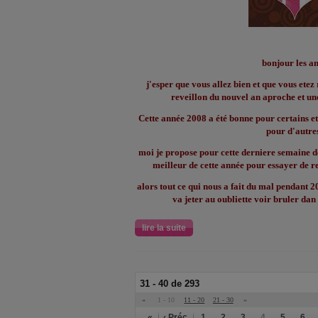
bonjour les a
j'esper que vous allez bien et que vous etez r
reveillon du nouvel an aproche et un
Cette année 2008 a été bonne pour certains e
pour d'autre
moi je propose pour cette derniere semaine d
meilleur de cette année pour essayer de r
alors tout ce qui nous a fait du mal pendant 2
va jeter au oubliette voir bruler da
lire la suite
31 - 40 de 293
«
1 - 10
11 - 20
21 - 30
»
«
‹ Préc.
1
2
3
4
5
6