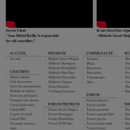
Service Client
ils ont réussi leur rég
"Jean-Michel Berille, le responsable
- Méthode Savoir Maig
des télé-conseillers."
ACCUEIL
PREMIUM
COMMUNAUTÉ
RU
Accueil
Régime Savoir Maigrir
Groupes
Min
Méthode Montignac
Blogs
Nut
Méthode MentalSlim
Rencontres
Cui
COACHING
Méthode Slim Data
Bons plans
Psy
Menus régime
Méthodes Naturelles
Témoignages
For
Liste de courses
Méthode Chrono-
Quiz
Gro
Suivi des mensurations
Géno-Nutrition
Ma
Réglette de régime
Coaching Grossesse
Bea
FORUM
Exercices physiques
Compteur de calories
Forum minceur
FORUM PREMIUM
DO
Calcul poids idéal
Forum cuisine
Calcul IMC
Forum Savoir Maigrir
Forum grossesse
Dos
Courbe de poids
Forum Montignac
Forum maman bébé
Dos
Calcul IMG
Forum MentalSlim
Forum psycho
Dos
Grossesse mois par
Forum SLIM data
Forum forme santé
Dos
mois
Forum beauté
san