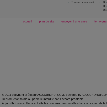
Forum communauté
Dos
Dos
Dos
accueil
plan du site
envoyer à une amie
témoigna
Forum minceur
Forum cuisine
Commencer un régime
boissons, vins et cocktails
Alimentation équilibrée et nutrition
astuces et bons plans
Minceur
Recette cuisine
exercices physiques
recette facile
produits minceur
Recette poulet
Tags
:
ventre plat
|
maigrir des fesses
|
abdominaux
|
régime américain
|
régime mayo
|
Découvrez aussi
:
exercices abdominaux
|
recette wok
|
ANXA Partenaires
:
Recette
de cuisine |
Recette cuisine
|
© 2011 copyright et éditeur AUJOURDHUI.COM / powered by AUJOURDHUI.CO
Reproduction totale ou partielle interdite sans accord préalable.
Aujourdhui.com collecte et traite les données personnelles dans le respect de la 