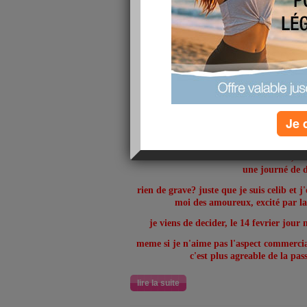
Je 
Bonjour les a
Je suis désolé de vous miner le moral, m
une journé de d
rien de grave? juste que je suis celib et 
moi des amoureux, excité par la
je viens de decider, le 14 fevrier jour 
meme si je n'aime pas l'aspect commercial
c'est plus agreable de la pas
lire la suite