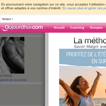
En poursuivant votre navigation sur ce site, vous acceptez l'utilisati
et offres adaptés à vos centres d'intérêt.
En savoir plus et gérer ces 
Bonjour !
Accueil
Coaching
Groupes
Accueil
>
espaces
>
tina77
Blog de tina77
aide blog
31 - 40 de 293
profil
blog
«
1 - 10
11 - 20
21 - 30
»
ajouter de vos amies
«
‹ Préc.
1
2
3
4
5
6
Journé de Deuil
publié le 14/02/2009 à 13:56