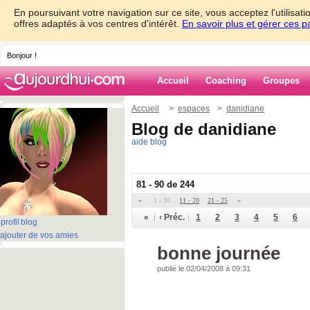
En poursuivant votre navigation sur ce site, vous acceptez l'utilisa
offres adaptés à vos centres d'intérêt.
En savoir plus et gérer ces 
Bonjour !
Accueil
Coaching
Groupes
Accueil
>
espaces
>
danidiane
Blog de danidiane
aide blog
81 - 90 de 244
«
1 - 10
11 - 20
21 - 25
»
«
‹ Préc.
1
2
3
4
5
6
profil
blog
ajouter de vos amies
bonne journée
publié le 02/04/2008 à 09:31