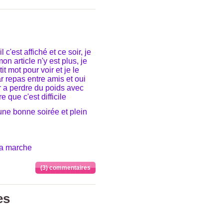
l c'est affiché et ce soir, je
n article n'y est plus, je
it mot pour voir et je le
ar repas entre amis et oui
er a perdre du poids avec
 que c'est difficile
ne bonne soirée et plein
ça marche
(3) commentaires
es