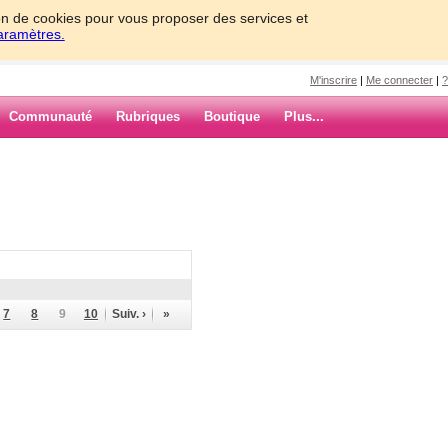
tion de cookies pour vous proposer des services et
paramètres.
M'inscrire
|
Me connecter
|
?
Communauté
Rubriques
Boutique
Plus...
7
8
9
10
Suiv. ›
»