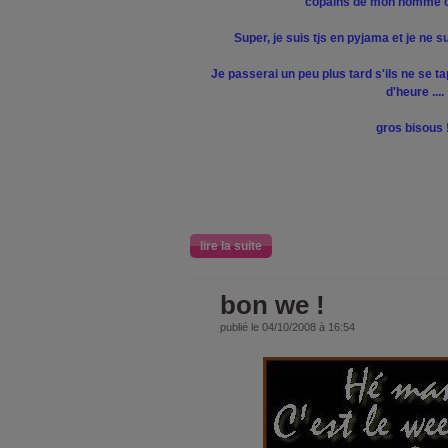
copains de mon homme o
Super, je suis tjs en pyjama et je ne su
Je passerai un peu plus tard s'ils ne se t
d'heure ....
gros bisous 
lire la suite
bon we !
publié le 04/10/2008 à 16:54