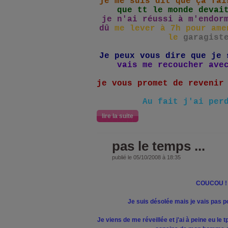
je me suis dit que ça fai
que tt le monde devai
je n'ai réussi à m'endor
dû
me lever à 7h pour
amen
le
garagist
Je peux vous dire que je 
vais me recoucher ave
je vous promet de revenir
Au fait j'ai per
lire la suite
pas le temps ...
publié le 05/10/2008 à 18:35
COUCOU !
Je suis désolée mais je vais pas pou
Je viens de me réveillée et j'ai à peine eu le 