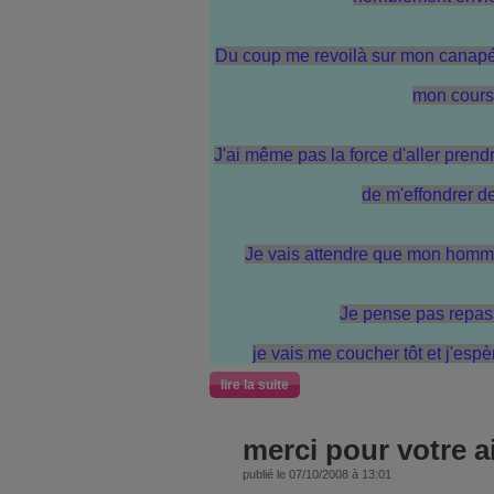
Du coup me revoilà sur mon canapé.
mon cours
J'ai même pas la force d'aller prend
de m'effondrer de
Je vais attendre que mon homme 
Je pense pas repass
je vais me coucher tôt et j'espè
lire la suite
merci pour votre a
publié le 07/10/2008 à 13:01