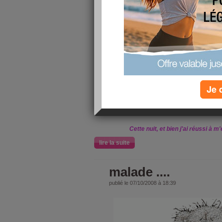
HELLO !
Ce matin je vais un peu mieux, en tt
J'ai qd même décidé de faire un test de gr
nausées, les bouffées de chaleur, la fatigue
mes règles qui ont 10 jrs d'avance ( qui d'a
mais je vous passe les détails ), je
Je 
Alors cet aprèm je cours 
Enfin c'est peut être juste une gastro, je 
Cette nuit, et bien j'ai réussi à 
lire la suite
malade ....
publié le 07/10/2008 à 18:39