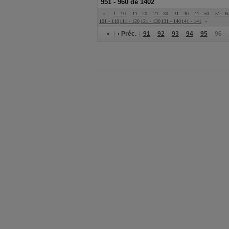
951 - 960 de 1402
«
1 - 10
11 - 20
21 - 30
31 - 40
41 - 50
51 - 6
101 - 110
111 - 120
121 - 130
131 - 140
141 - 141
»
«
‹ Préc.
91
92
93
94
95
96