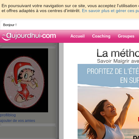
En poursuivant votre navigation sur ce site, vous acceptez l'utilisati
et offres adaptés à vos centres d'intérêt.
En savoir plus et gérer ces 
Bonjour !
Accueil
Coaching
Groupes
Accueil
>
espaces
>
grib
Blog de grib
aide blog
951 - 960 de 1402
«
1 - 10
11 - 20
21 - 30
31 - 40
41 - 50
51 - 6
101 - 110
111 - 120
121 - 130
131 - 140
141 - 141
»
«
‹ Préc.
91
92
93
94
95
96
profil
blog
ajouter de vos amies
test ...
publié le 08/10/2008 à 11:16