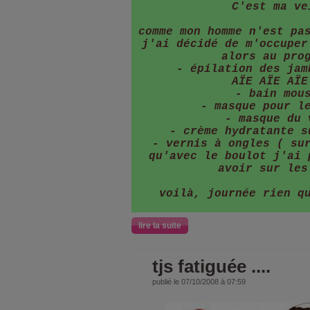
C'est ma ve
comme mon homme n'est pa
j'ai décidé de m'occuper
alors au pro
- épilation des jam
AÏE AÏE AÏE
- bain mou
- masque pour l
- masque du 
- crème hydratante s
- vernis à ongles ( su
qu'avec le boulot j'ai 
avoir sur les
voilà, journée rien q
lire la suite
tjs fatiguée ....
publié le 07/10/2008 à 07:59