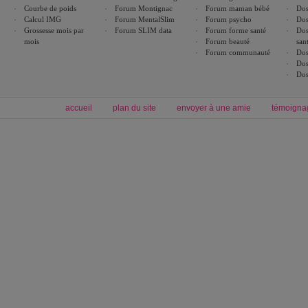
Courbe de poids
Forum Montignac
Forum maman bébé
Dos
Calcul IMG
Forum MentalSlim
Forum psycho
Dos
Grossesse mois par
Forum SLIM data
Forum forme santé
Dos
mois
Forum beauté
san
Forum communauté
Dos
Dos
Dos
accueil
plan du site
envoyer à une amie
témoigna
Forum minceur
Forum cuisine
Commencer un régime
boissons, vins et cocktails
Alimentation équilibrée et nutrition
astuces et bons plans
Minceur
Recette cuisine
exercices physiques
recette facile
produits minceur
Recette poulet
Tags
:
ventre plat
|
maigrir des fesses
|
abdominaux
|
régime américain
|
régime mayo
|
Découvrez aussi
:
exercices abdominaux
|
recette wok
|
ANXA Partenaires
:
Recette
de cuisine |
Recette cuisine
|