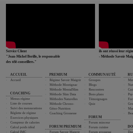
Service Client
ils ont réussi leur rég
"Jean-Michel Berille, le responsable
- Méthode Savoir Maig
des télé-conseillers."
ACCUEIL
PREMIUM
COMMUNAUTÉ
RU
Accueil
Régime Savoir Maigrir
Groupes
Min
Méthode Montignac
Blogs
Nut
Méthode MentalSlim
Rencontres
Cui
COACHING
Méthode Slim Data
Bons plans
Psy
Menus régime
Méthodes Naturelles
Témoignages
For
Liste de courses
Méthode Chrono-
Quiz
Gro
Suivi des mensurations
Géno-Nutrition
Ma
Réglette de régime
Coaching Grossesse
Bea
FORUM
Exercices physiques
Compteur de calories
Forum minceur
FORUM PREMIUM
DO
Calcul poids idéal
Forum cuisine
Calcul IMC
Forum Savoir Maigrir
Forum grossesse
Dos