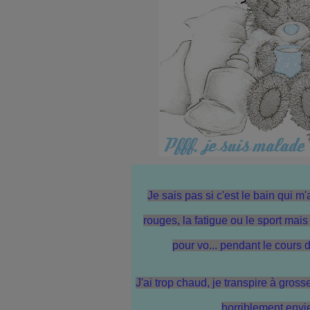
Je sais pas si c'est le bain qui 
rouges, la fatigue ou le sport mais j
pour vo... pendant le cours d
J'ai trop chaud, je transpire à grosse
horriblement envie