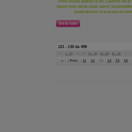
d'etre assise (quand j'ai les 3 gamins sur l
planne sans nid de poule, apres j'ai possibilité
grand derriere et la on peu en fai
lire la suite
121 - 130 de 498
«
1 - 10
11 - 20
21 - 30
31 - 40
41 - 50
»
«
‹ Préc.
11
12
13
14
15
16