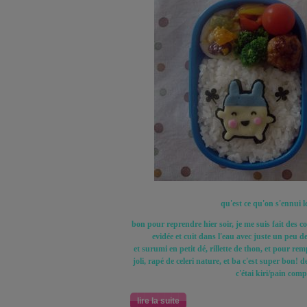
qu'est ce qu'on s'ennui le
bon pour reprendre hier soir, je me suis fait des c
evidée et cuit dans l'eau avec juste un peu de
et surumi en petit dé, rillette de thon, et pour rem
joli, rapé de celeri nature, et ba c'est super bon! des
c'étai kiri/pain comp
lire la suite