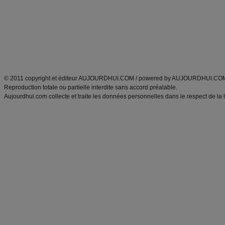
produits minceur
Recette poulet
Tags
:
ventre plat
|
maigrir des fesses
|
abdominaux
|
régime américain
|
régime mayo
|
Découvrez aussi
:
exercices abdominaux
|
recette wok
|
ANXA Partenaires
:
Recette
de cuisine |
Recette cuisine
|
© 2011 copyright et éditeur AUJOURDHUI.COM / powered by AUJOURDHUI.CO
Reproduction totale ou partielle interdite sans accord préalable.
Aujourdhui.com collecte et traite les données personnelles dans le respect de la 