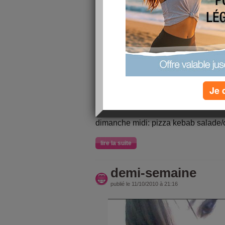
jeudi midi: crudité/poulet courgette/
jeudi soir: salade endive/pate jam
vendredi midi: riette thon avocat/es
ratatouille/banane
vendredi soir: soupe chinoise/quic
samedi midi: macedoine /steak (hach
patate robe des champ/glace anana
Je 
samedi soir: salade de pate/tagliatel
omette/creme chocolat kiwi
dimanche midi: pizza kebab salade
lire la suite
demi-semaine
publié le 11/10/2010 à 21:16