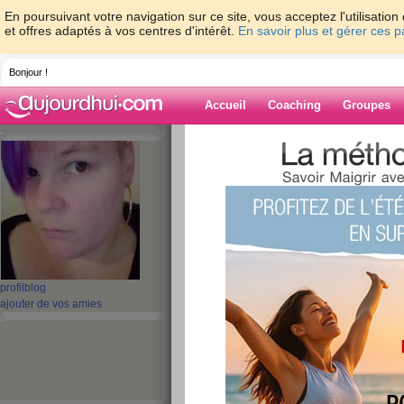
En poursuivant votre navigation sur ce site, vous acceptez l'utilisati
et offres adaptés à vos centres d'intérêt.
En savoir plus et gérer ces 
Bonjour !
Accueil
Coaching
Groupes
Accueil
>
espaces
>
bhr163
Blog de bhr163
aide blog
121 - 130 de 498
profil
blog
«
1 - 10
11 - 20
21 - 30
31 - 40
41 - 50
»
ajouter de vos amies
«
‹ Préc.
11
12
13
14
15
16
semaine 2
publié le 14/10/2010 à 10:57