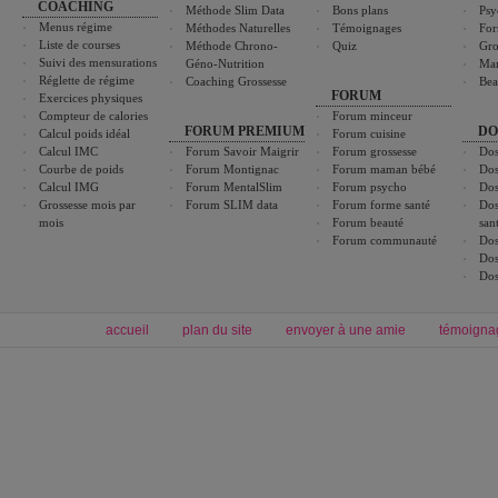
COACHING
Méthode Slim Data
Bons plans
Psy
Menus régime
Méthodes Naturelles
Témoignages
For
Liste de courses
Méthode Chrono-
Quiz
Gro
Suivi des mensurations
Géno-Nutrition
Ma
Réglette de régime
Coaching Grossesse
Bea
FORUM
Exercices physiques
Compteur de calories
Forum minceur
FORUM PREMIUM
DO
Calcul poids idéal
Forum cuisine
Calcul IMC
Forum Savoir Maigrir
Forum grossesse
Dos
Courbe de poids
Forum Montignac
Forum maman bébé
Dos
Calcul IMG
Forum MentalSlim
Forum psycho
Dos
Grossesse mois par
Forum SLIM data
Forum forme santé
Dos
mois
Forum beauté
san
Forum communauté
Dos
Dos
Dos
accueil
plan du site
envoyer à une amie
témoigna
Forum minceur
Forum cuisine
Commencer un régime
boissons, vins et cocktails
Alimentation équilibrée et nutrition
astuces et bons plans
Minceur
Recette cuisine
exercices physiques
recette facile