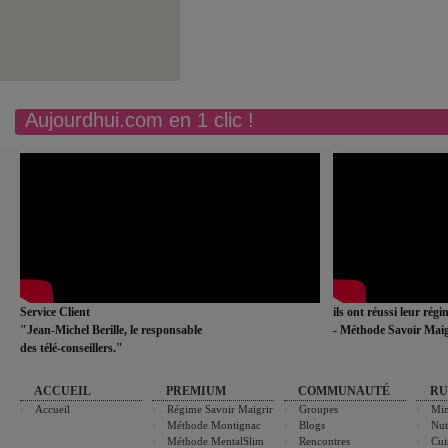
Aujourdhui.com en 1 clic !
Service Client
ils ont réussi leur rég
"Jean-Michel Berille, le responsable
- Méthode Savoir Maig
des télé-conseillers."
ACCUEIL
PREMIUM
COMMUNAUTÉ
RU
Accueil
Régime Savoir Maigrir
Groupes
Min
Méthode Montignac
Blogs
Nut
Méthode MentalSlim
Rencontres
Cui