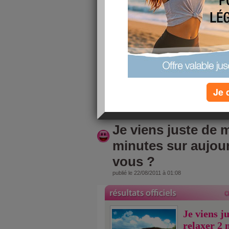
veut plus éliminer...
Jai pourtant un objectif de taille!!! RENTR
BLANCHE!!!
Bon je me donne 1 mois pour au moins perdre 
graisseuse et cette année je pèse mes aliments!!
marche....
Mais pas facile avec des horaires décalé....
Je 
lire la suite
Je viens juste de m
minutes sur aujou
vous ?
publié le 22/08/2011 à 01:08
Je viens j
relaxer 2 