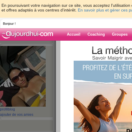
En poursuivant votre navigation sur ce site, vous acceptez l'utilisati
et offres adaptés à vos centres d'intérêt.
En savoir plus et gérer ces 
Bonjour !
Accueil
Coaching
Groupes
Accueil
>
espaces
>
emma44860
Blog de emma4
aide blog
11 - 20 de 20
«
‹ Préc.
1
2
Suiv. ›
pppfffff..... déprima
profil
blog
publié le 28/08/2011 à 10:33
ajouter de vos amies
66KG!!!! Je suis venue pour perdre 10KG mais là 
J'ai déjà perdue ce poids là il y a 3 ans mais j'