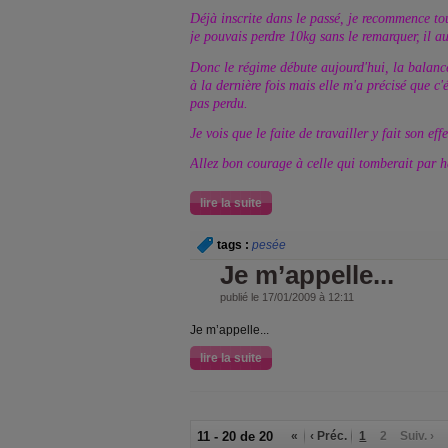
Déjà inscrite dans le passé, je recommence to
je pouvais perdre 10kg sans le remarquer,
il a
Donc le régime débute aujourd'hui, la balan
à la dernière fois mais elle m'a précisé que c'
pas perdu.
Je vois que le faite de travailler y fait son effe
Allez bon courage à celle qui tomberait par 
lire la suite
tags :
pesée
Je m’appelle...
publié le 17/01/2009 à 12:11
Je m’appelle...
lire la suite
11 - 20 de 20
«
‹ Préc.
1
2
Suiv. ›