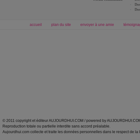
Dos
Dos
accueil
plan du site
envoyer à une amie
témoigna
Forum minceur
Forum cuisine
Commencer un régime
boissons, vins et cocktails
Alimentation équilibrée et nutrition
astuces et bons plans
Minceur
Recette cuisine
exercices physiques
recette facile
produits minceur
Recette poulet
Tags
:
ventre plat
|
maigrir des fesses
|
abdominaux
|
régime américain
|
régime mayo
|
Découvrez aussi
:
exercices abdominaux
|
recette wok
|
ANXA Partenaires
:
Recette
de cuisine |
Recette cuisine
|
© 2011 copyright et éditeur AUJOURDHUI.COM / powered by AUJOURDHUI.CO
Reproduction totale ou partielle interdite sans accord préalable.
Aujourdhui.com collecte et traite les données personnelles dans le respect de la 