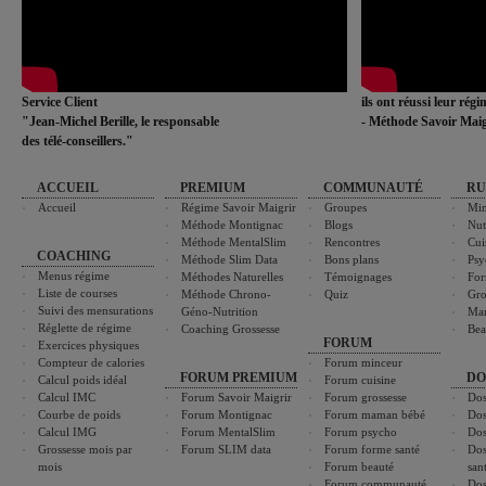
Service Client
ils ont réussi leur rég
"Jean-Michel Berille, le responsable
- Méthode Savoir Maig
des télé-conseillers."
ACCUEIL
PREMIUM
COMMUNAUTÉ
RU
Accueil
Régime Savoir Maigrir
Groupes
Min
Méthode Montignac
Blogs
Nut
Méthode MentalSlim
Rencontres
Cui
COACHING
Méthode Slim Data
Bons plans
Psy
Menus régime
Méthodes Naturelles
Témoignages
For
Liste de courses
Méthode Chrono-
Quiz
Gro
Suivi des mensurations
Géno-Nutrition
Ma
Réglette de régime
Coaching Grossesse
Bea
FORUM
Exercices physiques
Compteur de calories
Forum minceur
FORUM PREMIUM
DO
Calcul poids idéal
Forum cuisine
Calcul IMC
Forum Savoir Maigrir
Forum grossesse
Dos
Courbe de poids
Forum Montignac
Forum maman bébé
Dos
Calcul IMG
Forum MentalSlim
Forum psycho
Dos
Grossesse mois par
Forum SLIM data
Forum forme santé
Dos
mois
Forum beauté
san
Forum communauté
Dos