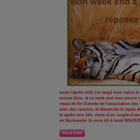
toute l'aprés midi j'ai rangé mon salon et 
encore finie, et ce week end sera encore
repas de fin d'année de l'association des 
avec des cousins, et dimanche le repas d
et aprés vers 16h, visite d'un couple d'am
en Normandie Je vous dit à lundi BISOU
lire la suite