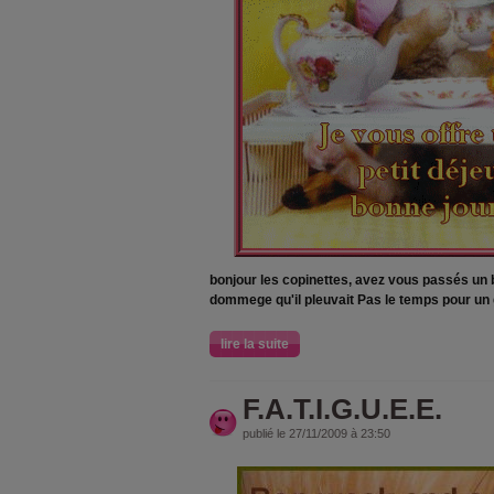
bonjour les copinettes, avez vous passés un
dommege qu'il pleuvait Pas le temps pour un
lire la suite
F.A.T.I.G.U.E.E.
publié le 27/11/2009 à 23:50