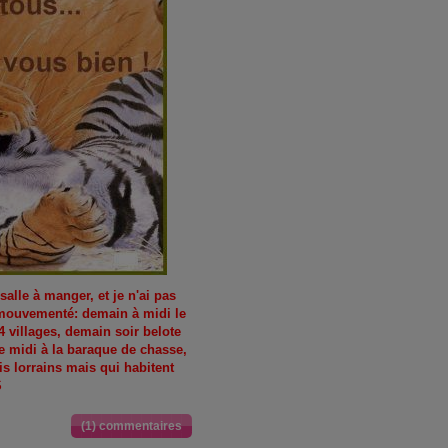
salle à manger, et je n'ai pas
 mouvementé: demain à midi le
4 villages, demain soir belote
e midi à la baraque de chasse,
is lorrains mais qui habitent
S
(1) commentaires