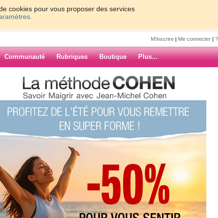
on de cookies pour vous proposer des services
paramètres.
M'inscrire
|
Me connecter
|
?
Communauté
Rubriques
Boutique
Plus...
se55
7
8
9
10
Suiv. ›
»
ARCHIVES