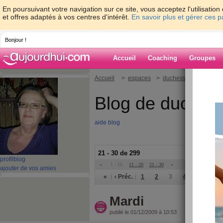
En poursuivant votre navigation sur ce site, vous acceptez l'utilisati
et offres adaptés à vos centres d'intérêt.
En savoir plus et gérer ces 
Bonjour !
Accueil
Coaching
Groupes
Accueil
>
espaces
>
duchesse55
Blog de duches
aide blog
21 - 30 de 299
profil
blog
«
1 - 10
11 - 20
21 - 30
»
ajouter de vos amies
«
‹ Préc.
1
2
3
4
5
6
Mardi
publié le 01/12/2009 à 10:53