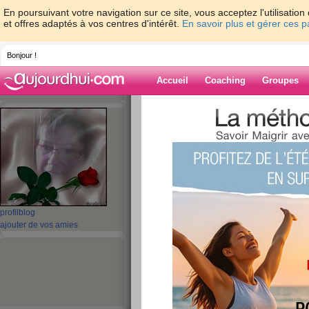
En poursuivant votre navigation sur ce site, vous acceptez l'utilisati
et offres adaptés à vos centres d'intérêt.
En savoir plus et gérer ces 
Bonjour !
Accueil
Coaching
Groupes
Accueil
>
espaces
>
josie53
Blog de josie53
aide blog
71 - 80 de 907
profil
blog
ajouter de vos amies
«
1 - 10
11 - 20
21 - 30
31 - 40
41 - 50
51 - 6
«
‹ Préc.
1
2
3
4
5
6
hasta la vista !
publié le 22/03/2010 à 08:27