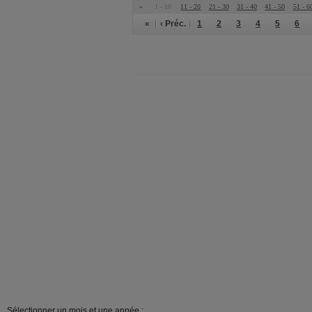
«
1 - 10
11 - 20
21 - 30
31 - 40
41 - 50
51 - 6
«
‹ Préc.
1
2
3
4
5
6
Sélectionner un mois et une année :