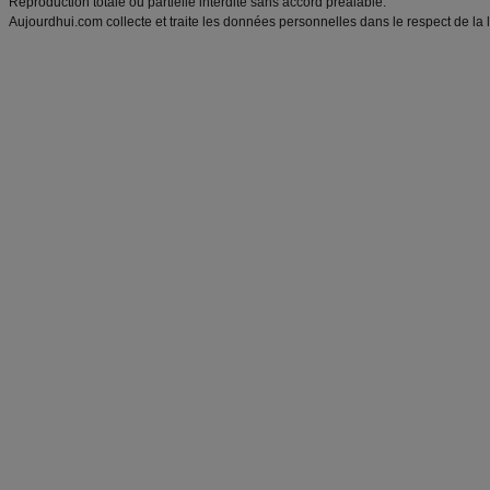
Reproduction totale ou partielle interdite sans accord préalable.
Aujourdhui.com collecte et traite les données personnelles dans le respect de la 