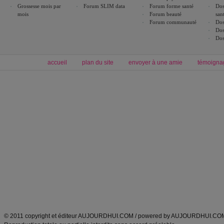
Grossesse mois par
Forum SLIM data
Forum forme santé
Dos
mois
Forum beauté
san
Forum communauté
Dos
Dos
Dos
accueil
plan du site
envoyer à une amie
témoigna
Forum minceur
Forum cuisine
Commencer un régime
boissons, vins et cocktails
Alimentation équilibrée et nutrition
astuces et bons plans
Minceur
Recette cuisine
exercices physiques
recette facile
produits minceur
Recette poulet
Tags
:
ventre plat
|
maigrir des fesses
|
abdominaux
|
régime américain
|
régime mayo
|
Découvrez aussi
:
exercices abdominaux
|
recette wok
|
ANXA Partenaires
:
Recette
de cuisine |
Recette cuisine
|
© 2011 copyright et éditeur AUJOURDHUI.COM / powered by AUJOURDHUI.CO