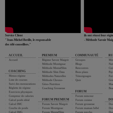
Service Client
ils ont réussi leur rég
"Jean-Michel Berille, le responsable
- Méthode Savoir Maig
des télé-conseillers."
ACCUEIL
PREMIUM
COMMUNAUTÉ
RU
Accueil
Régime Savoir Maigrir
Groupes
Min
Méthode Montignac
Blogs
Nut
Méthode MentalSlim
Rencontres
Cui
COACHING
Méthode Slim Data
Bons plans
Psy
Menus régime
Méthodes Naturelles
Témoignages
For
Liste de courses
Méthode Chrono-
Quiz
Gro
Suivi des mensurations
Géno-Nutrition
Ma
Réglette de régime
Coaching Grossesse
Bea
FORUM
Exercices physiques
Compteur de calories
Forum minceur
FORUM PREMIUM
DO
Calcul poids idéal
Forum cuisine
Calcul IMC
Forum Savoir Maigrir
Forum grossesse
Dos
Courbe de poids
Forum Montignac
Forum maman bébé
Dos
Calcul IMG
Forum MentalSlim
Forum psycho
Dos