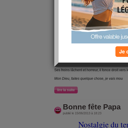
Bonjour,
J'espère que tout le monde a passé un bon
température plutôt fraîche pour la saison; il 
on a pu aller se balader avec nos petits 
fatigués mais tout c
Petite histoire drôle
le curé d'un village perché en Provence
Je 
Il est midi, le curé d'un village perché en Prov
direction du resto Chez Marius.
Ses freins lâchent et horreur, il fonce droit ve
Mon Dieu, faites quelque chose, je vais mou
lire la suite
Bonne fête Papa
publié le 15/06/2013 à 18:23
Nostalgie du t