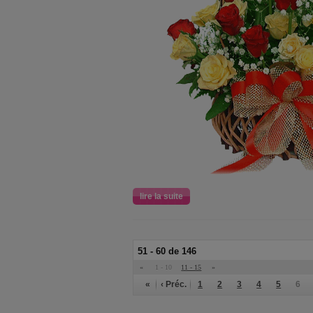
lire la suite
51 - 60 de 146
«
1 - 10
11 - 15
»
«
‹ Préc.
1
2
3
4
5
6