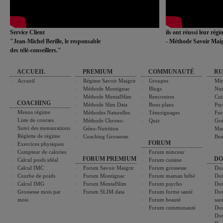
Service Client
ils ont réussi leur rég
"Jean-Michel Berille, le responsable
- Méthode Savoir Maig
des télé-conseillers."
ACCUEIL
PREMIUM
COMMUNAUTÉ
RU
Accueil
Régime Savoir Maigrir
Groupes
Min
Méthode Montignac
Blogs
Nut
Méthode MentalSlim
Rencontres
Cui
COACHING
Méthode Slim Data
Bons plans
Psy
Menus régime
Méthodes Naturelles
Témoignages
For
Liste de courses
Méthode Chrono-
Quiz
Gro
Suivi des mensurations
Géno-Nutrition
Ma
Réglette de régime
Coaching Grossesse
Bea
FORUM
Exercices physiques
Compteur de calories
Forum minceur
FORUM PREMIUM
DO
Calcul poids idéal
Forum cuisine
Calcul IMC
Forum Savoir Maigrir
Forum grossesse
Dos
Courbe de poids
Forum Montignac
Forum maman bébé
Dos
Calcul IMG
Forum MentalSlim
Forum psycho
Dos
Grossesse mois par
Forum SLIM data
Forum forme santé
Dos
mois
Forum beauté
san
Forum communauté
Dos
Dos