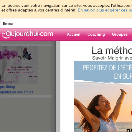
En poursuivant votre navigation sur ce site, vous acceptez l'utilisati
et offres adaptés à vos centres d'intérêt.
En savoir plus et gérer ces 
Bonjour !
Accueil
Coaching
Groupes
Accueil
>
espaces
>
louisette50
Blog de louisett
aide blog
profil
blog
51 - 60 de 146
ajouter de vos amies
«
1 - 10
11 - 15
»
«
‹ Préc.
1
2
3
4
5
6
Coucou
publié le 23/06/2013 à 22:51