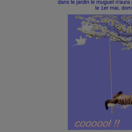
dans le jardin le muguet n'aura
le 1er mai, do