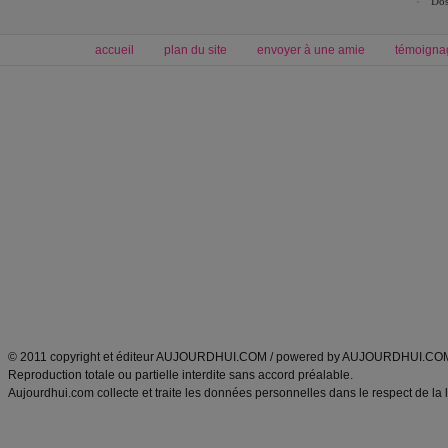
Dos
accueil
plan du site
envoyer à une amie
témoigna
Forum minceur
Forum cuisine
Commencer un régime
boissons, vins et cocktails
Alimentation équilibrée et nutrition
astuces et bons plans
Minceur
Recette cuisine
exercices physiques
recette facile
produits minceur
Recette poulet
Tags
:
ventre plat
|
maigrir des fesses
|
abdominaux
|
régime américain
|
régime mayo
|
Découvrez aussi
:
exercices abdominaux
|
recette wok
|
ANXA Partenaires
:
Recette
de cuisine |
Recette cuisine
|
© 2011 copyright et éditeur AUJOURDHUI.COM / powered by AUJOURDHUI.CO
Reproduction totale ou partielle interdite sans accord préalable.
Aujourdhui.com collecte et traite les données personnelles dans le respect de la 