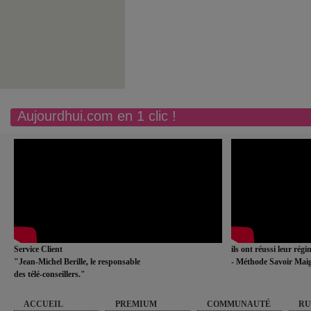
Aujourdhui.com en 1 clic !
Service Client
ils ont réussi leur rég
"Jean-Michel Berille, le responsable
- Méthode Savoir Maig
des télé-conseillers."
ACCUEIL
PREMIUM
COMMUNAUTÉ
RU