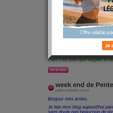
Coucou à vous toutes,
Bien heureuse de pouvoir vous pa
jours sans pouvoir accéder aux 
accéder à mon profil la seule page
actu de vos amies" j'arrivais à 
en cliquant sur blog dans la colo
vos com et pour répondre dès qu
avatar
rebelott"fil actu de vos am
Je 
J'ai réclamé mais comme d'habit
réponse et hier sans savoir pourq
mais c'est plus que fatigant et d
lire la suite
week end de Pent
publié le 11/06/2011 à 11:04
Bonjour mes amies,
Je fais mon blog aujourd'hui pa
sans doute pas beaucoup de tem