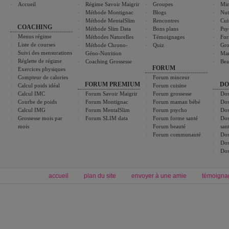
Accueil
Régime Savoir Maigrir
Groupes
Min
Méthode Montignac
Blogs
Nut
Méthode MentalSlim
Rencontres
Cui
COACHING
Méthode Slim Data
Bons plans
Psy
Menus régime
Méthodes Naturelles
Témoignages
For
Liste de courses
Méthode Chrono-
Quiz
Gro
Suivi des mensurations
Géno-Nutrition
Ma
Réglette de régime
Coaching Grossesse
Bea
FORUM
Exercices physiques
Compteur de calories
Forum minceur
FORUM PREMIUM
DO
Calcul poids idéal
Forum cuisine
Calcul IMC
Forum Savoir Maigrir
Forum grossesse
Dos
Courbe de poids
Forum Montignac
Forum maman bébé
Dos
Calcul IMG
Forum MentalSlim
Forum psycho
Dos
Grossesse mois par
Forum SLIM data
Forum forme santé
Dos
mois
Forum beauté
san
Forum communauté
Dos
Dos
Dos
accueil
plan du site
envoyer à une amie
témoigna
Forum minceur
Forum cuisine
Commencer un régime
boissons, vins et cocktails
Alimentation équilibrée et nutrition
astuces et bons plans