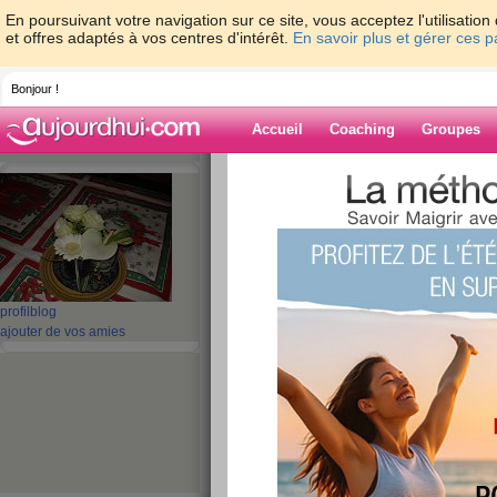
En poursuivant votre navigation sur ce site, vous acceptez l'utilisati
et offres adaptés à vos centres d'intérêt.
En savoir plus et gérer ces 
Bonjour !
Accueil
Coaching
Groupes
Accueil
>
espaces
>
marthealice
Blog de marthea
aide blog
profil
blog
ajouter de vos amies
91 - 100 de 368
«
1 - 10
11 - 20
21 - 30
31 - 37
»
«
‹ Préc.
1
2
3
4
5
6
déjà le 1/3 du moi
publié le 19/06/2011 à 11:32