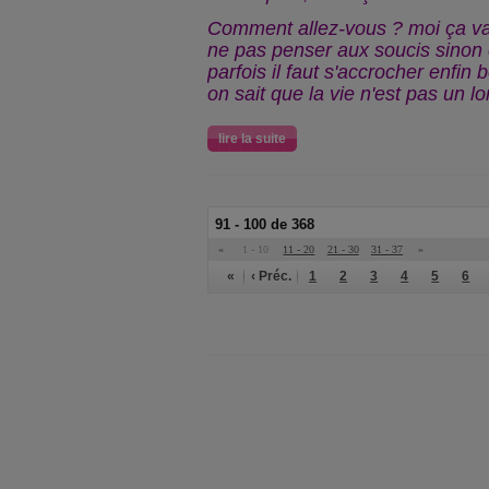
Comment allez-vous ? moi ça va 
ne pas penser aux soucis sinon c
parfois il faut s'accrocher enfi
on sait que la vie n'est pas un lo
lire la suite
91 - 100 de 368
«
1 - 10
11 - 20
21 - 30
31 - 37
»
«
‹ Préc.
1
2
3
4
5
6