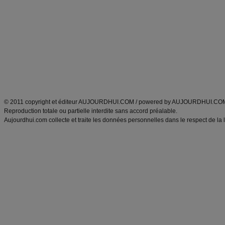
Minceur
Recette cuisine
exercices physiques
recette facile
produits minceur
Recette poulet
Tags
:
ventre plat
|
maigrir des fesses
|
abdominaux
|
régime américain
|
régime mayo
|
Découvrez aussi
:
exercices abdominaux
|
recette wok
|
ANXA Partenaires
:
Recette
de cuisine |
Recette cuisine
|
© 2011 copyright et éditeur AUJOURDHUI.COM / powered by AUJOURDHUI.CO
Reproduction totale ou partielle interdite sans accord préalable.
Aujourdhui.com collecte et traite les données personnelles dans le respect de la 