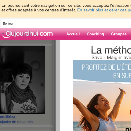
En poursuivant votre navigation sur ce site, vous acceptez l'utilisati
et offres adaptés à vos centres d'intérêt.
En savoir plus et gérer ces 
Bonjour !
Accueil
Coaching
Groupes
Accueil
>
espaces
>
Dame-Polgara
Blog de Dame-P
aide blog
661 - 670 de 670
«
1 - 10
11 - 20
21 - 30
31 - 40
41 - 50
51 - 6
«
‹ Préc.
61
62
63
64
65
66
Madeleines quand t
profil
blog
ajouter de vos amies
publié le 18/09/2008 à 20:51