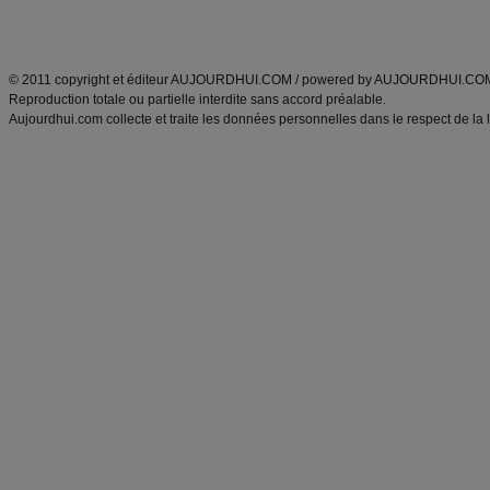
Découvrez aussi
:
exercices abdominaux
|
recette wok
|
ANXA Partenaires
:
Recette
de cuisine |
Recette cuisine
|
© 2011 copyright et éditeur AUJOURDHUI.COM / powered by AUJOURDHUI.CO
Reproduction totale ou partielle interdite sans accord préalable.
Aujourdhui.com collecte et traite les données personnelles dans le respect de la 