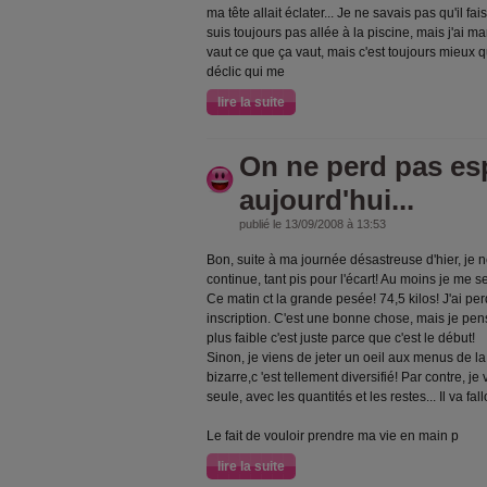
ma tête allait éclater... Je ne savais pas qu'il f
suis toujours pas allée à la piscine, mais j'ai
vaut ce que ça vaut, mais c'est toujours mieux qu
déclic qui me
lire la suite
On ne perd pas es
aujourd'hui...
publié le 13/09/2008 à 13:53
Bon, suite à ma journée désastreuse d'hier, je 
continue, tant pis pour l'écart! Au moins je me 
Ce matin ct la grande pesée! 74,5 kilos! J'ai pe
inscription. C'est une bonne chose, mais je pens
plus faible c'est juste parce que c'est le début!
Sinon, je viens de jeter un oeil aux menus de l
bizarre,c 'est tellement diversifié! Par contre, j
seule, avec les quantités et les restes... Il va fal
Le fait de vouloir prendre ma vie en main p
lire la suite