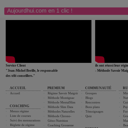
Aujourdhui.com en 1 clic !
Service Client
ils ont réussi leur rég
"Jean-Michel Berille, le responsable
- Méthode Savoir Maig
des télé-conseillers."
ACCUEIL
PREMIUM
COMMUNAUTÉ
RU
Accueil
Régime Savoir Maigrir
Groupes
Min
Méthode Montignac
Blogs
Nut
Méthode MentalSlim
Rencontres
Cui
COACHING
Méthode Slim Data
Bons plans
Psy
Menus régime
Méthodes Naturelles
Témoignages
For
Liste de courses
Méthode Chrono-
Quiz
Gro
Suivi des mensurations
Géno-Nutrition
Ma
Réglette de régime
Coaching Grossesse
Bea