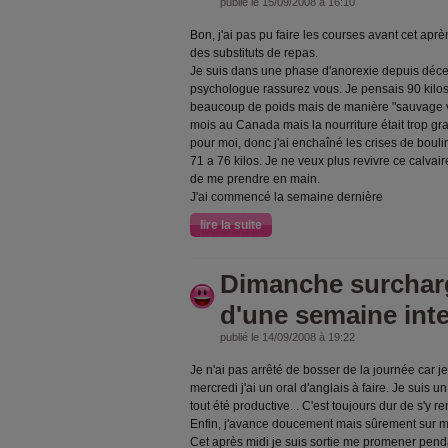
publié le 15/09/2008 à 16:10
Bon, j'ai pas pu faire les courses avant cet ap
des substituts de repas.
Je suis dans une phase d'anorexie depuis déce
psychologue rassurez vous. Je pensais 90 kilos 
beaucoup de poids mais de manière "sauvage va-
mois au Canada mais la nourriture était trop gra
pour moi, donc j'ai enchaîné les crises de bouli
71 a 76 kilos. Je ne veux plus revivre ce calvaire
de me prendre en main.
J'ai commencé la semaine dernière
lire la suite
Dimanche surchar
d'une semaine inte
publié le 14/09/2008 à 19:22
Je n'ai pas arrêté de bosser de la journée car 
mercredi j'ai un oral d'anglais à faire. Je suis 
tout été productive... C'est toujours dur de s'y 
Enfin, j'avance doucement mais sûrement sur mo
Cet après midi je suis sortie me promener pen