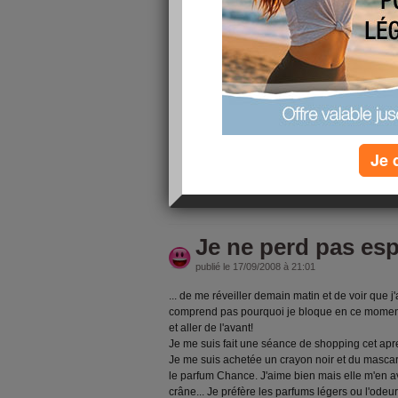
Putaiiiiin! Je suis trop dégoutée! Je viens de 
que je vois demain et l'odeur étais tellement al
m'empêcher de manger 3 madeleines! Bon je me s
c'est pour craquer!" c'est ce que j'ai fait, et put
qu'il va se régaler!
A part cela, aujourd'hui j'ai eu mon rendez vous 
lui ai tout dis pour le canada et mes crise de "b
lui dire que je faisais un régime à base de subst
Je 
mais j'en ai honte... Il m'a dit que j'étais très mus
lire la suite
Je ne perd pas espo
publié le 17/09/2008 à 21:01
... de me réveiller demain matin et de voir que j
comprend pas pourquoi je bloque en ce moment...
et aller de l'avant!
Je me suis fait une séance de shopping cet aprem
Je me suis achetée un crayon noir et du mascar
le parfum Chance. J'aime bien mais elle m'en av
crâne... Je préfère les parfums légers ou l'odeu