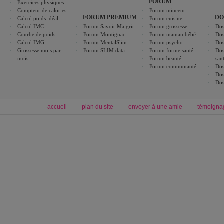
FORUM
Exercices physiques
Compteur de calories
Forum minceur
FORUM PREMIUM
DO
Calcul poids idéal
Forum cuisine
Calcul IMC
Forum Savoir Maigrir
Forum grossesse
Dos
Courbe de poids
Forum Montignac
Forum maman bébé
Dos
Calcul IMG
Forum MentalSlim
Forum psycho
Dos
Grossesse mois par
Forum SLIM data
Forum forme santé
Dos
mois
Forum beauté
san
Forum communauté
Dos
Dos
Dos
accueil
plan du site
envoyer à une amie
témoigna
Forum minceur
Forum cuisine
Commencer un régime
boissons, vins et cocktails
Alimentation équilibrée et nutrition
astuces et bons plans
Minceur
Recette cuisine
exercices physiques
recette facile
produits minceur
Recette poulet
Tags
:
ventre plat
|
maigrir des fesses
|
abdominaux
|
régime américain
|
régime mayo
|