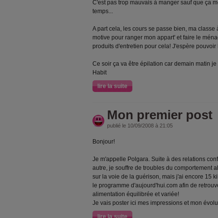
C'est pas trop mauvais à manger sauf que ça 
temps...
A part cela, les cours se passe bien, ma classe à
motive pour ranger mon appart' et faire le ména
produits d'entretien pour cela! J'espère pouvoir 
Ce soir ça va être épilation car demain matin je
Habit
lire la suite
Mon premier post
publié le 10/09/2008 à 21:05
Bonjour!
Je m'appelle Polgara. Suite à des relations con
autre, je souffre de troubles du comportement a
sur la voie de la guérison, mais j'ai encore 15 k
le programme d'aujourd'hui.com afin de retrouv
alimentation équilibrée et variée!
Je vais poster ici mes impressions et mon évolu
lire la suite