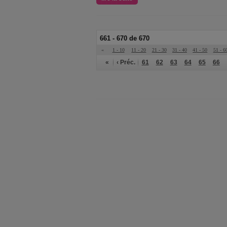
661 - 670 de 670
«
1 - 10
11 - 20
21 - 30
31 - 40
41 - 50
51 - 6
«
‹ Préc.
61
62
63
64
65
66