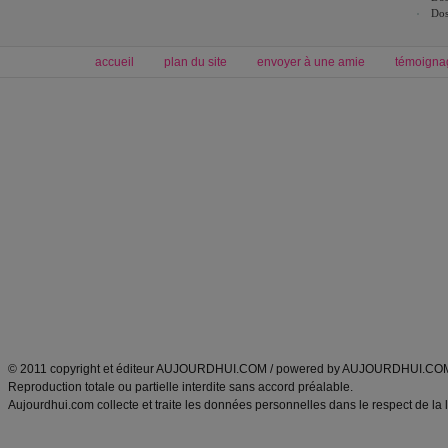
Dos
accueil
plan du site
envoyer à une amie
témoigna
Forum minceur
Forum cuisine
Commencer un régime
boissons, vins et cocktails
Alimentation équilibrée et nutrition
astuces et bons plans
Minceur
Recette cuisine
exercices physiques
recette facile
produits minceur
Recette poulet
Tags
:
ventre plat
|
maigrir des fesses
|
abdominaux
|
régime américain
|
régime mayo
|
Découvrez aussi
:
exercices abdominaux
|
recette wok
|
ANXA Partenaires
:
Recette
de cuisine |
Recette cuisine
|
© 2011 copyright et éditeur AUJOURDHUI.COM / powered by AUJOURDHUI.CO
Reproduction totale ou partielle interdite sans accord préalable.
Aujourdhui.com collecte et traite les données personnelles dans le respect de la 