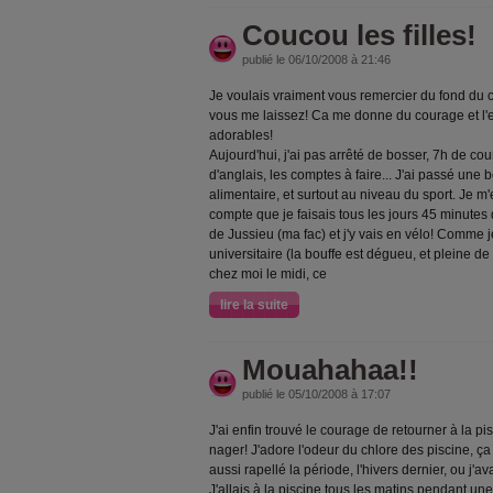
Coucou les filles!
publié le 06/10/2008 à 21:46
Je voulais vraiment vous remercier du fond du
vous me laissez! Ca me donne du courage et l'e
adorables!
Aujourd'hui, j'ai pas arrêté de bosser, 7h de cou
d'anglais, les comptes à faire... J'ai passé une
alimentaire, et surtout au niveau du sport. Je m
compte que je faisais tous les jours 45 minutes 
de Jussieu (ma fac) et j'y vais en vélo! Comme
universitaire (la bouffe est dégueu, et pleine de 
chez moi le midi, ce
lire la suite
Mouahahaa!!
publié le 05/10/2008 à 17:07
J'ai enfin trouvé le courage de retourner à la pi
nager! J'adore l'odeur du chlore des piscine, ça
aussi rapellé la période, l'hivers dernier, ou j'
J'allais à la piscine tous les matins pendant un