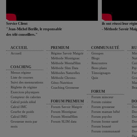
Service Client
ils ont réussi leur rég
"Jean-Michel Berille, le responsable
- Méthode Savoir Maig
des télé-conseillers."
ACCUEIL
PREMIUM
COMMUNAUTÉ
RU
Accueil
Régime Savoir Maigrir
Groupes
Min
Méthode Montignac
Blogs
Nut
Méthode MentalSlim
Rencontres
Cui
COACHING
Méthode Slim Data
Bons plans
Psy
Menus régime
Méthodes Naturelles
Témoignages
For
Liste de courses
Méthode Chrono-
Quiz
Gro
Suivi des mensurations
Géno-Nutrition
Ma
Réglette de régime
Coaching Grossesse
Bea
FORUM
Exercices physiques
Compteur de calories
Forum minceur
FORUM PREMIUM
DO
Calcul poids idéal
Forum cuisine
Calcul IMC
Forum Savoir Maigrir
Forum grossesse
Dos
Courbe de poids
Forum Montignac
Forum maman bébé
Dos
Calcul IMG
Forum MentalSlim
Forum psycho
Dos
Grossesse mois par
Forum SLIM data
Forum forme santé
Dos
mois
Forum beauté
san
Forum communauté
Dos
Dos