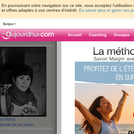
En poursuivant votre navigation sur ce site, vous acceptez l'utilisati
et offres adaptés à vos centres d'intérêt.
En savoir plus et gérer ces 
Bonjour !
Accueil
Coaching
Groupes
Accueil
>
espaces
>
Dame-Polgara
Blog de Dame-P
aide blog
641 - 650 de 670
«
1 - 10
11 - 20
21 - 30
31 - 40
41 - 50
51 - 6
«
‹ Préc.
61
62
63
64
65
66
Polgara, ou comme
profil
blog
ajouter de vos amies
empêche de craque