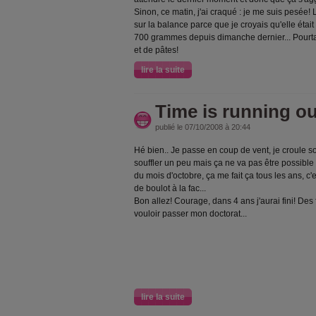
Sinon, ce matin, j'ai craqué : je me suis pesée! 
sur la balance parce que je croyais qu'elle était 
700 grammes depuis dimanche dernier... Pourtant
et de pâtes!
lire la suite
Time is running out
publié le 07/10/2008 à 20:44
Hé bien.. Je passe en coup de vent, je croule so
souffler un peu mais ça ne va pas être possible
du mois d'octobre, ça me fait ça tous les ans, c'e
de boulot à la fac...
Bon allez! Courage, dans 4 ans j'aurai fini! Des f
vouloir passer mon doctorat...
lire la suite