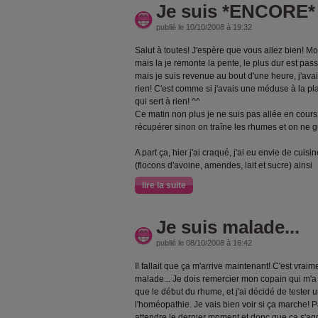
Je suis *ENCORE* 
publié le 10/10/2008 à 19:32
Salut à toutes! J'espère que vous allez bien! Mo
mais la je remonte la pente, le plus dur est passé
mais je suis revenue au bout d'une heure, j'avai
rien! C'est comme si j'avais une méduse à la pl
qui sert à rien! ^^
Ce matin non plus je ne suis pas allée en cours, j
récupérer sinon on traîne les rhumes et on ne g
A part ça, hier j'ai craqué, j'ai eu envie de cuisi
(flocons d'avoine, amendes, lait et sucre) ainsi
lire la suite
Je suis malade...
publié le 08/10/2008 à 16:42
Il fallait que ça m'arrive maintenant! C'est vra
malade... Je dois remercier mon copain qui m'a re
que le début du rhume, et j'ai décidé de tester 
l'homéopathie. Je vais bien voir si ça marche! P
attendre le dernier moment et donc que ça s'agg