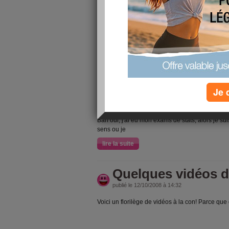
fringales!
publié le 13/10/2008 à 20:04
Héhéhé! Salut à toutes!
J'espère que vous allez bien en ce merveilleux l
Moi ça peut aller! Tout à l'heure je me suis tapé
crevais la dalle et j'avais envie de sablés, je s
des petits gateaux, mais je n'avais pas assez 
suis rendue compte à la caisse au moment de pay
Je 
évité des calories inutiles! ^^ Au moins je n'aur
m'en achèterai demain pour me récompenser
Bah oui, j'ai eu mon exams de stats, alors je su
sens ou je
lire la suite
Quelques vidéos do
publié le 12/10/2008 à 14:32
Voici un florilège de vidéos à la con! Parce que 