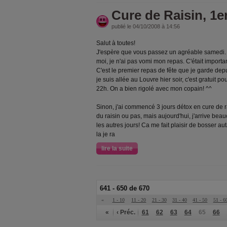
Cure de Raisin, 1er
publié le 04/10/2008 à 14:56
Salut à toutes!
J'espère que vous passez un agréable samedi. Moi
moi, je n'ai pas vomi mon repas. C'était import
C'est le premier repas de fête que je garde depu
je suis allée au Louvre hier soir, c'est gratuit 
22h. On a bien rigolé avec mon copain! ^^
Sinon, j'ai commencé 3 jours détox en cure de rais
du raisin ou pas, mais aujourd'hui, j'arrive b
les autres jours! Ca me fait plaisir de bosser au
la je ra
lire la suite
641 - 650 de 670
«
1 - 10
11 - 20
21 - 30
31 - 40
41 - 50
51 - 6
«
‹ Préc.
61
62
63
64
65
66