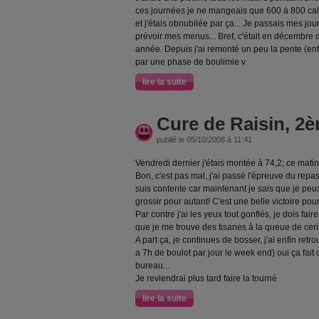
ces journées je ne mangeais que 600 à 800 calo
et j'étais obnubilée par ça... Je passais mes jou
prévoir mes menus... Bref, c'était en décembre 
année. Depuis j'ai remonté un peu la pente (enfi
par une phase de boulimie v
lire la suite
Cure de Raisin, 2è
publié le 05/10/2008 à 11:41
Vendredi dernier j'étais montée à 74,2; ce matin,
Bon, c'est pas mal, j'ai passé l'épreuve du repa
suis contente car maintenant je sais que je peu
grossir pour autant! C'est une belle victoire pou
Par contre j'ai les yeux tout gonflés, je dois faire 
que je me trouve des tisanes à la queue de ceri
A part ça, je continues de bosser, j'ai enfin re
a 7h de boulot par jour le week end) oui ça fait
bureau...
Je reviendrai plus tard faire la tourné
lire la suite