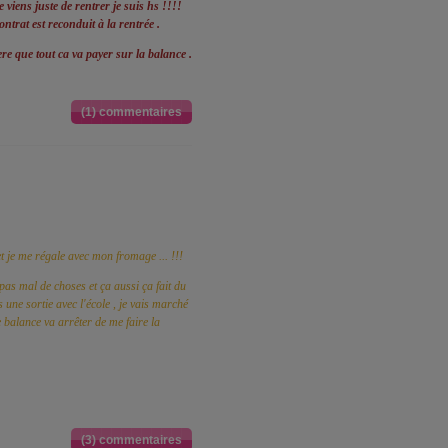
 viens juste de rentrer je suis hs !!!!
trat est reconduit à la rentrée .
re que tout ca va payer sur la balance .
(1) commentaires
et je me régale avec mon fromage ... !!!
as mal de choses et ça aussi ça fait du
 une sortie avec l'école , je vais marché
 balance va arrêter de me faire la
(3) commentaires