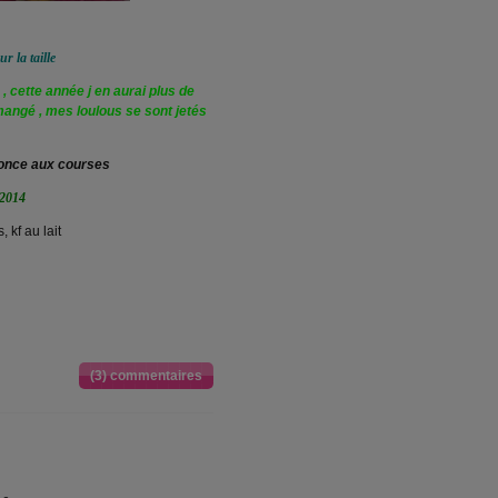
ur la taille
, cette année j en aurai plus de
ô mangé , mes loulous se sont jetés
 fonce aux courses
 2014
 kf au lait
(3) commentaires