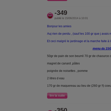
-349
publié le 15/06/2014 à 10:01
Bonjour les amies
Auj rien de perdu , (sauf les 100 gr que j avais r
Et ceci malgré le jardinage et la marche faite à 
menu du 15/
50gr de pain de son beurré 70 gr de chaource c
magret de canard ,pâtes
poignée de noisettes , pomme
2 litres d eau
170 gr de maquereau au lieu de (260 gr !!) coe
lire la suite
-350