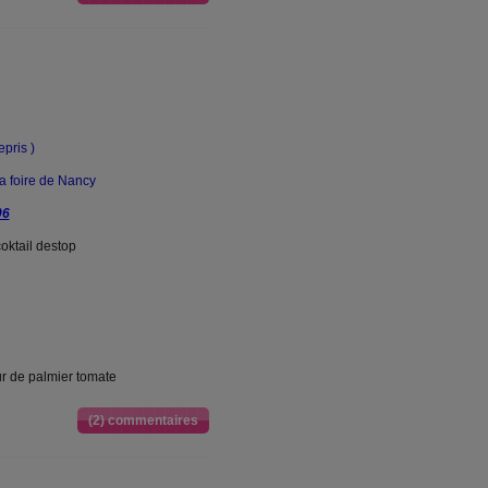
epris )
la foire de Nancy
06
oktail destop
ur de palmier tomate
(2) commentaires