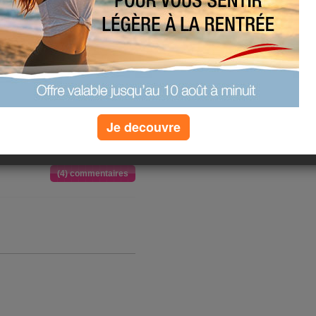
is moins en ce moment , je me
t cette perte de poids ne serait t
a fait si chaud ( presque 2 litres de
 fin du mois , ne me dites pas que c
endant laquelle je n ai pas perdu 1
Je decouvre
(4) commentaires