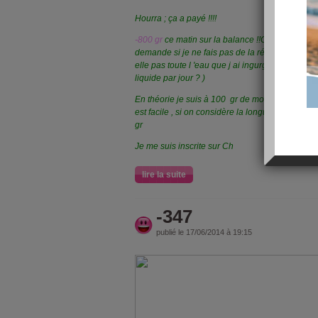
Hourra ; ça a payé !!!!
-800 gr
ce matin sur la balance !!Cela dit je bo
demande si je ne fais pas de la rétention d eau e
elle pas toute l 'eau que j ai ingurgitée quand il 
liquide par jour ? )
En théorie je suis à 100 gr de mon objectif à la
est facile , si on considère la longue période p
gr
Je me suis inscrite sur Ch
lire la suite
-347
publié le 17/06/2014 à 19:15