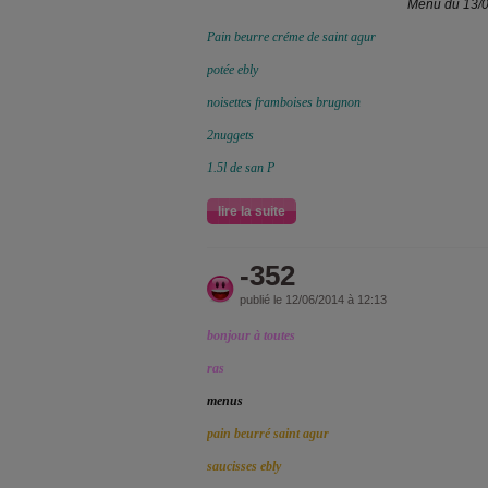
Menu du 13/
Pain beurre créme de saint agur
potée ebly
noisettes framboises brugnon
2nuggets
1.5l de san P
lire la suite
-352
publié le 12/06/2014 à 12:13
bonjour à toutes
ras
menus
pain beurré saint agur
saucisses ebly