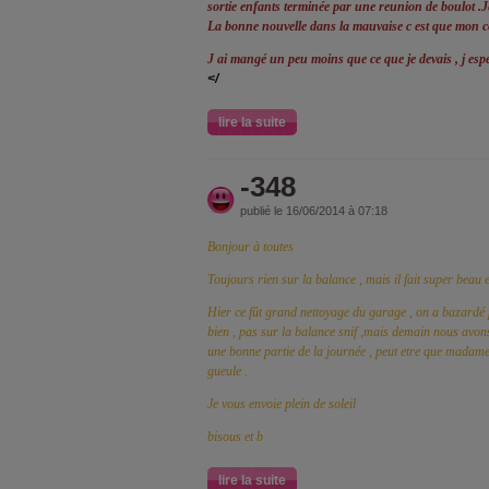
sortie enfants terminée par une reunion de boulot .Je
La bonne nouvelle dans la mauvaise c est que mon con
J ai mangé un peu moins que ce que je devais , j espe
</
lire la suite
-348
publié le 16/06/2014 à 07:18
Bonjour à toutes
Toujours rien sur la balance , mais il fait super beau 
Hier ce fût grand nettoyage du garage , on a bazardé p
bien , pas sur la balance snif ,mais demain nous avons
une bonne partie de la journée , peut etre que madame
gueule .
Je vous envoie plein de soleil
bisous et b
lire la suite