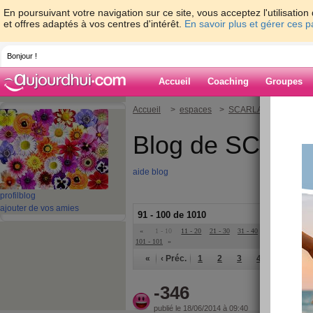
En poursuivant votre navigation sur ce site, vous acceptez l'utilisati
et offres adaptés à vos centres d'intérêt.
En savoir plus et gérer ces 
Bonjour !
Accueil
Coaching
Groupes
Accueil
>
espaces
>
SCARLATINE
Blog de SCARL
aide blog
profil
blog
ajouter de vos amies
91 - 100 de 1010
«
1 - 10
11 - 20
21 - 30
31 - 40
41 - 50
51 - 6
101 - 101
»
«
‹ Préc.
1
2
3
4
5
6
-346
publié le 18/06/2014 à 09:40