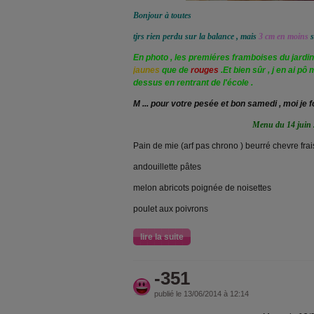
Bonjour à toutes
tjrs rien perdu sur la balance , mais
3 cm en moins
s
En photo , les premiéres framboises du jardin 
jaunes
que de
rouges
.Et bien sûr , j en ai p
dessus en rentrant de l'école .
M ... pour votre pesée et bon samedi , moi je
Menu du 14 juin
Pain de mie (arf pas chrono ) beurré chevre frais,
andouillette pâtes
melon abricots poignée de noisettes
poulet aux poivrons
lire la suite
-351
publié le 13/06/2014 à 12:14