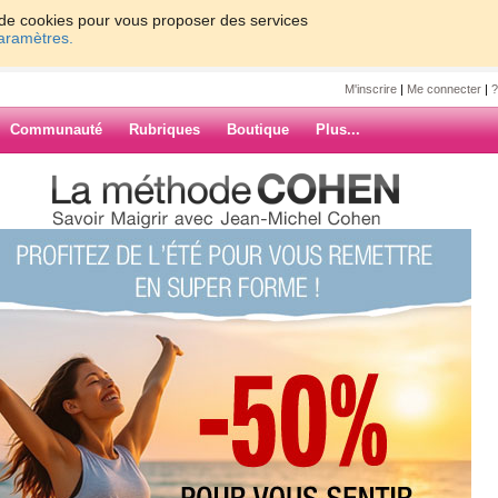
on de cookies pour vous proposer des services
paramètres.
M'inscrire
|
Me connecter
|
?
Communauté
Rubriques
Boutique
Plus...
ATINE
0
61 - 70
71 - 80
81 - 90
91 - 100
7
8
9
10
Suiv. ›
»
ARCHIVES