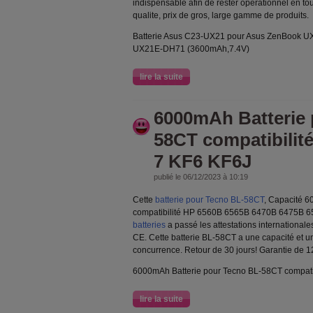
indispensable afin de rester opérationnel en to
qualite, prix de gros, large gamme de produits.
Batterie Asus C23-UX21 pour Asus ZenBook
UX21E-DH71 (3600mAh,7.4V)
lire la suite
6000mAh Batterie 
58CT compatibilit
7 KF6 KF6J
publié le 06/12/2023 à 10:19
Cette
batterie pour Tecno BL-58CT
, Capacité 
compatibilité HP 6560B 6565B 6470B 6475B 6
batteries
a passé les attestations internationale
CE. Cette batterie BL-58CT a une capacité et une
concurrence. Retour de 30 jours! Garantie de 1
6000mAh Batterie pour Tecno BL-58CT compati
lire la suite