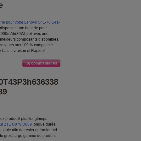
e
rie pour votre Lenovo S41-70 S41-
 dispose d’une batterie pour
 3900mAh(30Wh) et avec une
es meilleurs composants disponibles.
entiques aux 100 % compatible
ix bas, Livraison et Rapide!
(0) commentaires
20T43P3h636338
89
tez productif plus longtemps
pour ZTE U879 U889
longue durée
sable afin de rester opérationnel
 de gros, large gamme de produits.