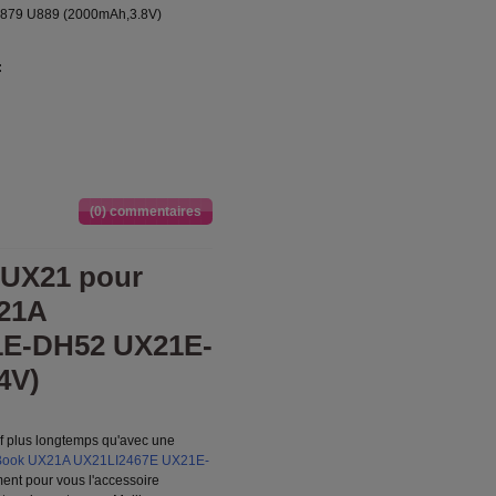
U879 U889 (2000mAh,3.8V)
:
(0) commentaires
-UX21 pour
21A
1E-DH52 UX21E-
4V)
if plus longtemps qu'avec une
enBook UX21A UX21LI2467E UX21E-
ent pour vous l'accessoire