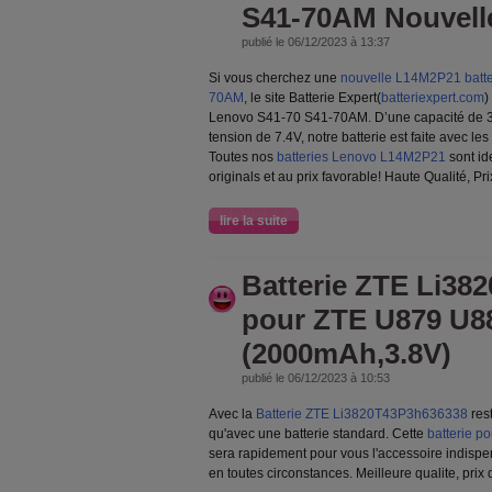
S41-70AM Nouvell
publié le 06/12/2023 à 13:37
Si vous cherchez une
nouvelle L14M2P21 batte
70AM
, le site Batterie Expert(
batteriexpert.com
)
Lenovo S41-70 S41-70AM. D’une capacité de
tension de 7.4V, notre batterie est faite avec l
Toutes nos
batteries Lenovo L14M2P21
sont id
originals et au prix favorable! Haute Qualité, Pr
lire la suite
Batterie ZTE Li38
pour ZTE U879 U8
(2000mAh,3.8V)
publié le 06/12/2023 à 10:53
Avec la
Batterie ZTE Li3820T43P3h636338
res
qu'avec une batterie standard. Cette
batterie 
sera rapidement pour vous l'accessoire indispen
en toutes circonstances. Meilleure qualite, prix