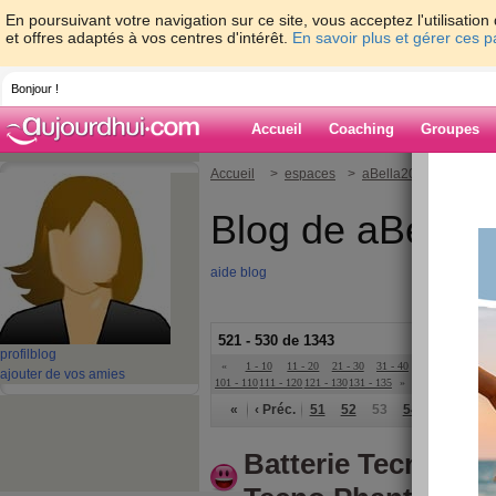
En poursuivant votre navigation sur ce site, vous acceptez l'utilisati
et offres adaptés à vos centres d'intérêt.
En savoir plus et gérer ces 
Bonjour !
Accueil
Coaching
Groupes
Accueil
>
espaces
>
aBella2022
Blog de aBella
aide blog
521 - 530 de 1343
profil
blog
«
1 - 10
11 - 20
21 - 30
31 - 40
41 - 50
51 - 6
ajouter de vos amies
101 - 110
111 - 120
121 - 130
131 - 135
»
«
‹ Préc.
51
52
53
54
55
56
Batterie Tecno BL