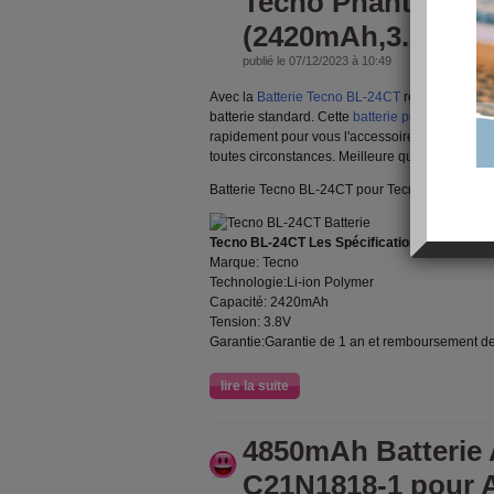
Tecno Phantom Z 
(2420mAh,3.8V)
publié le 07/12/2023 à 10:49
Avec la
Batterie Tecno BL-24CT
restez producti
batterie standard. Cette
batterie pour Tecno Ph
rapidement pour vous l'accessoire indispensabl
toutes circonstances. Meilleure qualite, prix de
Batterie Tecno BL-24CT pour Tecno Phantom Z
Tecno BL-24CT Les Spécifications:
Marque: Tecno
Technologie:Li-ion Polymer
Capacité: 2420mAh
Tension: 3.8V
Garantie:Garantie de 1 an et remboursement de
lire la suite
4850mAh Batterie
C21N1818-1 pour 