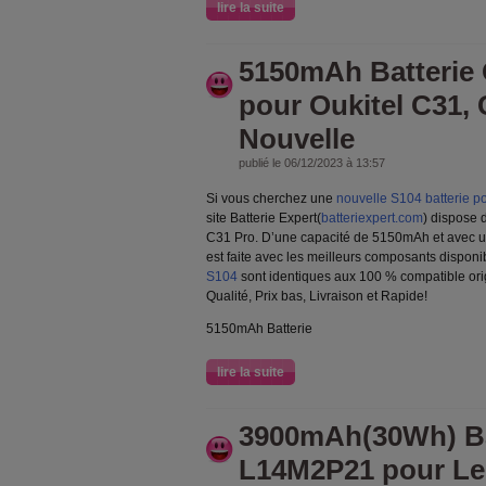
lire la suite
5150mAh Batterie 
pour Oukitel C31,
Nouvelle
publié le 06/12/2023 à 13:57
Si vous cherchez une
nouvelle S104 batterie p
site Batterie Expert(
batteriexpert.com
) dispose 
C31 Pro. D’une capacité de 5150mAh et avec un
est faite avec les meilleurs composants dispon
S104
sont identiques aux 100 % compatible orig
Qualité, Prix bas, Livraison et Rapide!
5150mAh Batterie
lire la suite
3900mAh(30Wh) Ba
L14M2P21 pour Le