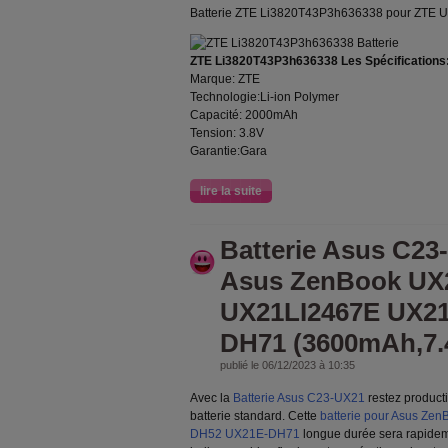
Batterie ZTE Li3820T43P3h636338 pour ZTE 
ZTE Li3820T43P3h636338 Les Spécifications
Marque: ZTE
Technologie:Li-ion Polymer
Capacité: 2000mAh
Tension: 3.8V
Garantie:Gara
lire la suite
Batterie Asus C23
Asus ZenBook UX
UX21LI2467E UX2
DH71 (3600mAh,7.
publié le 06/12/2023 à 10:35
Avec la
Batterie Asus C23-UX21
restez product
batterie standard. Cette
batterie pour Asus Z
DH52 UX21E-DH71
longue durée sera rapidem