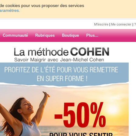
on de cookies pour vous proposer des services
paramètres.
M'inscrire
|
Me connecter
|
?
Communauté
Rubriques
Boutique
Plus...
2022
0
61 - 70
71 - 80
81 - 90
91 - 100
57
58
59
60
Suiv. ›
»
-24CT pour
ARCHIVES