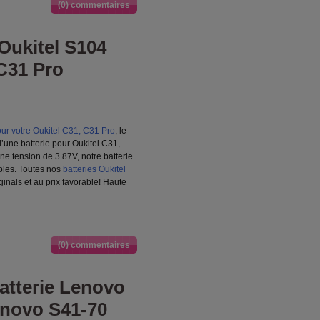
(0) commentaires
Oukitel S104
 C31 Pro
our votre Oukitel C31, C31 Pro
, le
d’une batterie pour Oukitel C31,
e tension de 3.87V, notre batterie
ibles. Toutes nos
batteries Oukitel
inals et au prix favorable! Haute
(0) commentaires
tterie Lenovo
novo S41-70