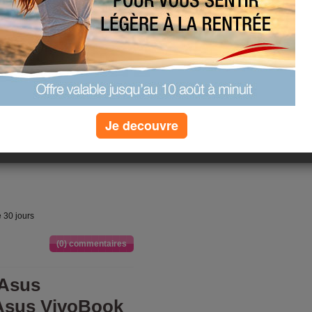
Mini
f plus longtemps qu'avec une
antom Z Mini
longue durée sera
e afin de rester opérationnel en
 gros, large gamme de produits.
 Mini (2420mAh,3.8V)
Je decouvre
 30 jours
(0) commentaires
 Asus
Asus VivoBook