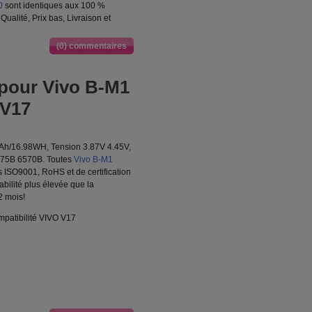
0
sont identiques aux 100 %
Qualité, Prix bas, Livraison et
(0) commentaires
pour Vivo B-M1
 V17
Ah/16.98WH, Tension 3.87V 4.45V,
475B 6570B. Toutes
Vivo B-M1
s ISO9001, RoHS et de certification
abilité plus élevée que la
2 mois!
patibilité VIVO V17
e