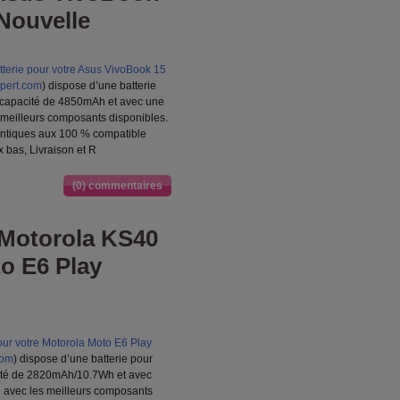
Nouvelle
terie pour votre Asus VivoBook 15
xpert.com
) dispose d’une batterie
capacité de 4850mAh et avec une
es meilleurs composants disponibles.
entiques aux 100 % compatible
x bas, Livraison et R
(0) commentaires
 Motorola KS40
o E6 Play
our votre Motorola Moto E6 Play
com
) dispose d’une batterie pour
ité de 2820mAh/10.7Wh et avec
te avec les meilleurs composants