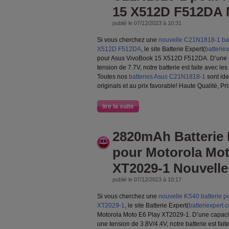
15 X512D F512DA 
publié le 07/12/2023 à 10:31
Si vous cherchez une
nouvelle C21N1818-1 bat
X512D F512DA
, le site Batterie Expert(
batterie
pour Asus VivoBook 15 X512D F512DA. D’une 
tension de 7.7V, notre batterie est faite avec l
Toutes nos
batteries Asus C21N1818-1
sont id
originals et au prix favorable! Haute Qualité, Pri
lire la suite
2820mAh Batterie
pour Motorola Mot
XT2029-1 Nouvelle
publié le 07/12/2023 à 10:17
Si vous cherchez une
nouvelle KS40 batterie p
XT2029-1
, le site Batterie Expert(
batteriexpert.
Motorola Moto E6 Play XT2029-1. D’une capac
une tension de 3.8V/4.4V, notre batterie est fai