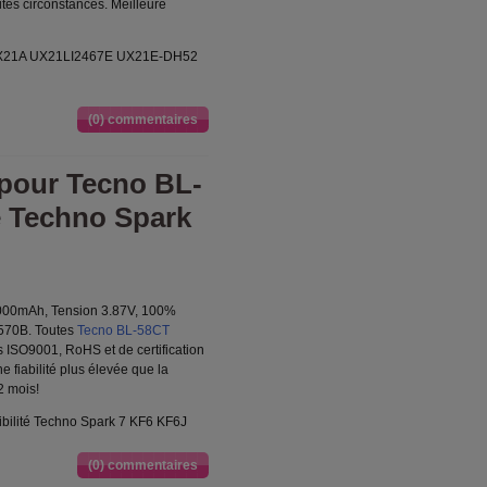
utes circonstances. Meilleure
 UX21A UX21LI2467E UX21E-DH52
(0) commentaires
pour Tecno BL-
é Techno Spark
6000mAh, Tension 3.87V, 100%
570B. Toutes
Tecno BL-58CT
s ISO9001, RoHS et de certification
 fiabilité plus élevée que la
2 mois!
bilité Techno Spark 7 KF6 KF6J
(0) commentaires