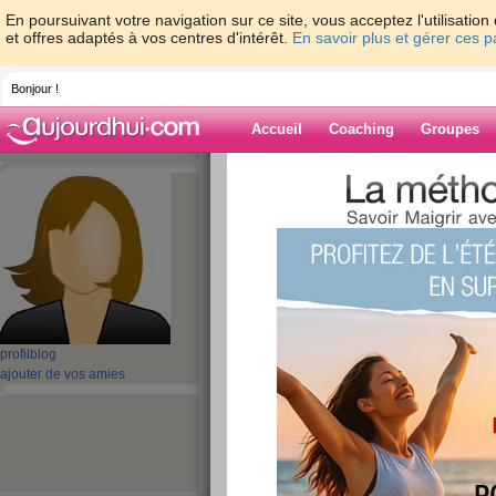
En poursuivant votre navigation sur ce site, vous acceptez l'utilisati
et offres adaptés à vos centres d'intérêt.
En savoir plus et gérer ces 
Bonjour !
Accueil
Coaching
Groupes
Accueil
>
espaces
>
maikhanh100
Blog de maikha
aide blog
21 - 30 de 3775
profil
blog
«
1 - 10
11 - 20
21 - 30
31 - 40
41 - 50
51 - 6
ajouter de vos amies
101 - 110
111 - 120
121 - 130
131 - 140
141 - 150
151 - 160
16
211 - 220
221 - 230
231 - 240
241 - 250
251 - 260
261 - 270
27
321 - 330
331 - 340
341 - 350
351 - 360
361 - 370
371 - 378
»
«
‹ Préc.
1
2
3
4
5
6