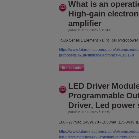
What is an operatio
High-gain electron
amplifier
publié le 11/03/2025 à 15:43
TS86 Series 1 Element Rail to Rail Micropow
https://www.futureelectronics.com/p/semiconduc
purpose/ts861ilt-stmicroelectronics-4186178
lire la suite
LED Driver Module
Programmable Ou
Driver, Led power
publié le 11/03/2025 à 15:35
100 - 277Vac, 240W, 70 - 1050mA, 115-343V, [DAL
https://www.futureelectronics.com/p/semiconduc
led-driver-modules-rev--constant-current-acdc