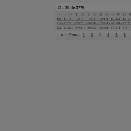
21 - 30 de 3775
«
1 - 10
11 - 20
21 - 30
31 - 40
41 - 50
51 - 6
101 - 110
111 - 120
121 - 130
131 - 140
141 - 150
151 - 160
16
211 - 220
221 - 230
231 - 240
241 - 250
251 - 260
261 - 270
27
321 - 330
331 - 340
341 - 350
351 - 360
361 - 370
371 - 378
»
«
‹ Préc.
1
2
3
4
5
6