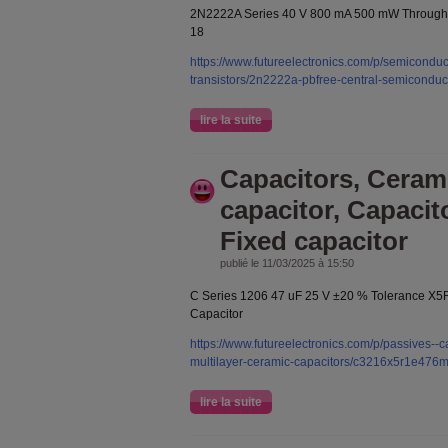
2N2222A Series 40 V 800 mA 500 mW Through H
18
https://www.futureelectronics.com/p/semiconducto
transistors/2n2222a-pbfree-central-semicondu
lire la suite
Capacitors, Ceram
capacitor, Capacit
Fixed capacitor
publié le 11/03/2025 à 15:50
C Series 1206 47 uF 25 V ±20 % Tolerance X5
Capacitor
https://www.futureelectronics.com/p/passives--c
multilayer-ceramic-capacitors/c3216x5r1e476
lire la suite