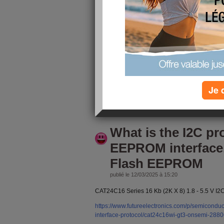
EEPROM memory ch
EEPROM, Serial 
EEPROM burner, I
publié le 12/03/2025 à 15:27
CAT24C16 Series 16 Kb (2K X 8) 1.8 - 5.5 V 
https://www.futureelectronics.com/p/semicond
interface-protocol/cat24c16wi-gt3-onsemi-405
Je 
lire la suite
What is the I2C pr
EEPROM interface
Flash EEPROM
publié le 12/03/2025 à 15:20
CAT24C16 Series 16 Kb (2K X 8) 1.8 - 5.5 V 
https://www.futureelectronics.com/p/semicond
interface-protocol/cat24c16wi-gt3-onsemi-288