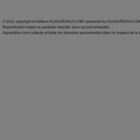
Découvrez aussi
:
exercices abdominaux
|
recette wok
|
ANXA Partenaires
:
Recette
de cuisine |
Recette cuisine
|
© 2011 copyright et éditeur AUJOURDHUI.COM / powered by AUJOURDHUI.CO
Reproduction totale ou partielle interdite sans accord préalable.
Aujourdhui.com collecte et traite les données personnelles dans le respect de la 