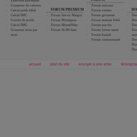
Exercices physiques
Compteur de calories
Forum minceur
FORUM PREMIUM
DO
Calcul poids idéal
Forum cuisine
Calcul IMC
Forum Savoir Maigrir
Forum grossesse
Dos
Courbe de poids
Forum Montignac
Forum maman bébé
Dos
Calcul IMG
Forum MentalSlim
Forum psycho
Dos
Grossesse mois par
Forum SLIM data
Forum forme santé
Dos
mois
Forum beauté
san
Forum communauté
Dos
Dos
Dos
accueil
plan du site
envoyer à une amie
témoigna
Forum minceur
Forum cuisine
Commencer un régime
boissons, vins et cocktails
Alimentation équilibrée et nutrition
astuces et bons plans
Minceur
Recette cuisine
exercices physiques
recette facile
produits minceur
Recette poulet
Tags
:
ventre plat
|
maigrir des fesses
|
abdominaux
|
régime américain
|
régime mayo
|