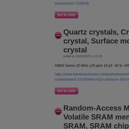
inventronics-7128246
lire la suite
Quartz crystals, C
crystal, Surface m
crystal
publié le 11/03/2025 à 15:29
ABM3 Series 25 MHz ±20 ppm 18 pF -40 to +85
https://www.futureelectronics.com/p/electromech
crystals/abm3-25-000mhz-d2y-t-abracon-3024
lire la suite
Random-Access M
Volatile SRAM mem
SRAM, SRAM chip