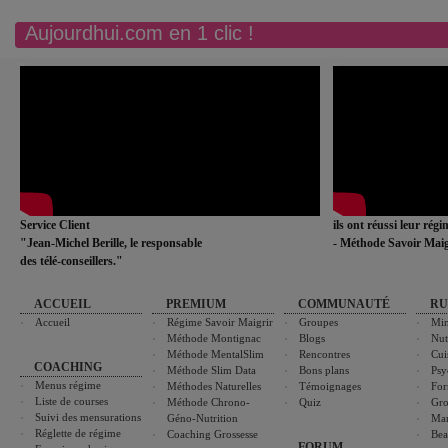
Aujourdhui.com en 1 clic !
Service Client
ils ont réussi leur rég
"Jean-Michel Berille, le responsable
- Méthode Savoir Maig
des télé-conseillers."
ACCUEIL
PREMIUM
COMMUNAUTÉ
RU
Accueil
Régime Savoir Maigrir
Groupes
Min
Méthode Montignac
Blogs
Nut
Méthode MentalSlim
Rencontres
Cui
COACHING
Méthode Slim Data
Bons plans
Psy
Menus régime
Méthodes Naturelles
Témoignages
For
Liste de courses
Méthode Chrono-
Quiz
Gro
Suivi des mensurations
Géno-Nutrition
Ma
Réglette de régime
Coaching Grossesse
Bea
FORUM