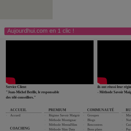
Aujourdhui.com en 1 clic !
Service Client
ils ont réussi leur rég
"Jean-Michel Berille, le responsable
- Méthode Savoir Maig
des télé-conseillers."
ACCUEIL
PREMIUM
COMMUNAUTÉ
RU
Accueil
Régime Savoir Maigrir
Groupes
Min
Méthode Montignac
Blogs
Nut
Méthode MentalSlim
Rencontres
Cui
COACHING
Méthode Slim Data
Bons plans
Psy