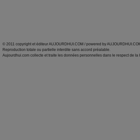
Tags
:
ventre plat
|
maigrir des fesses
|
abdominaux
|
régime américain
|
régime mayo
|
Découvrez aussi
:
exercices abdominaux
|
recette wok
|
ANXA Partenaires
:
Recette
de cuisine |
Recette cuisine
|
© 2011 copyright et éditeur AUJOURDHUI.COM / powered by AUJOURDHUI.CO
Reproduction totale ou partielle interdite sans accord préalable.
Aujourdhui.com collecte et traite les données personnelles dans le respect de la 