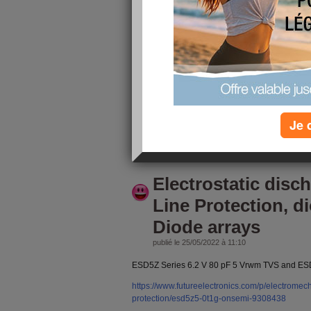
Quartz Crystal an
Devices, &#8206;Cr
circuits , light refr
publié le 25/05/2022 à 11:27
ABM7 Series 10 MHz ±20 ppm 18 pF -40 to +85 
https://www.futureelectronics.com/p/electromech
crystals/abm7-10-000mhz-d2y-t-abracon-3001
Je 
lire la suite
Electrostatic disc
Line Protection, di
Diode arrays
publié le 25/05/2022 à 11:10
ESD5Z Series 6.2 V 80 pF 5 Vrwm TVS and ESD
https://www.futureelectronics.com/p/electromecha
protection/esd5z5-0t1g-onsemi-9308438