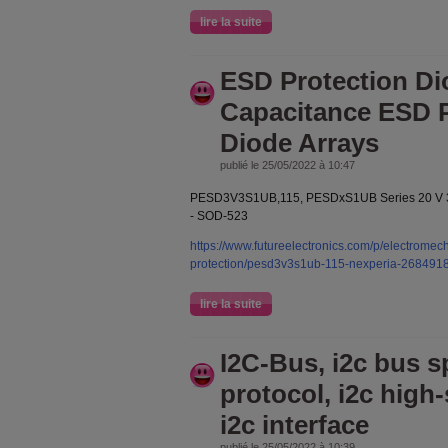
lire la suite
ESD Protection Di
Capacitance ESD P
Diode Arrays
publié le 25/05/2022 à 10:47
PESD3V3S1UB,115, PESDxS1UB Series 20 V 3
- SOD-523
https://www.futureelectronics.com/p/electromecha
protection/pesd3v3s1ub-115-nexperia-268491
lire la suite
I2C-Bus, i2c bus s
protocol, i2c hig
i2c interface
publié le 25/05/2022 à 10:39