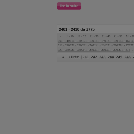
lire la suite
2401 - 2410 de 3775
«
1 - 10
11 - 20
21 - 30
31 - 40
41 - 50
51 - 6
101 - 110
111 - 120
121 - 130
131 - 140
141 - 150
151 - 160
16
211 - 220
221 - 230
231 - 240
241 - 250
251 - 260
261 - 270
27
321 - 330
331 - 340
341 - 350
351 - 360
361 - 370
371 - 378
»
«
‹ Préc.
241
242
243
244
245
246