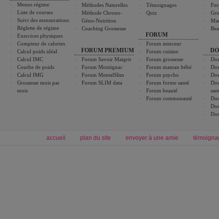
Menus régime
Méthodes Naturelles
Témoignages
For
Liste de courses
Méthode Chrono-
Quiz
Gro
Suivi des mensurations
Géno-Nutrition
Ma
Réglette de régime
Coaching Grossesse
Bea
FORUM
Exercices physiques
Compteur de calories
Forum minceur
FORUM PREMIUM
DO
Calcul poids idéal
Forum cuisine
Calcul IMC
Forum Savoir Maigrir
Forum grossesse
Dos
Courbe de poids
Forum Montignac
Forum maman bébé
Dos
Calcul IMG
Forum MentalSlim
Forum psycho
Dos
Grossesse mois par
Forum SLIM data
Forum forme santé
Dos
mois
Forum beauté
san
Forum communauté
Dos
Dos
Dos
accueil
plan du site
envoyer à une amie
témoigna
Forum minceur
Forum cuisine
Commencer un régime
boissons, vins et cocktails
Alimentation équilibrée et nutrition
astuces et bons plans
Minceur
Recette cuisine
exercices physiques
recette facile
produits minceur
Recette poulet