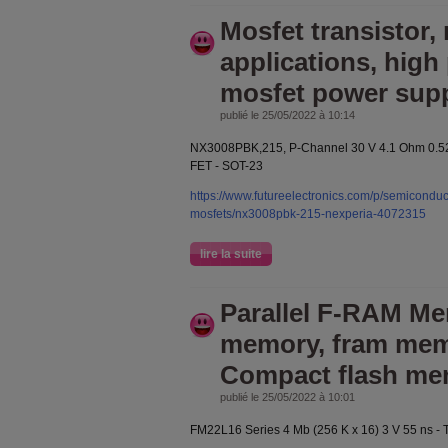
Mosfet transistor,
applications, high
mosfet power sup
publié le 25/05/2022 à 10:14
NX3008PBK,215, P-Channel 30 V 4.1 Ohm 0.5
FET - SOT-23
https://www.futureelectronics.com/p/semiconducto
mosfets/nx3008pbk-215-nexperia-4072315
lire la suite
Parallel F-RAM M
memory, fram mem
Compact flash me
publié le 25/05/2022 à 10:01
FM22L16 Series 4 Mb (256 K x 16) 3 V 55 ns -