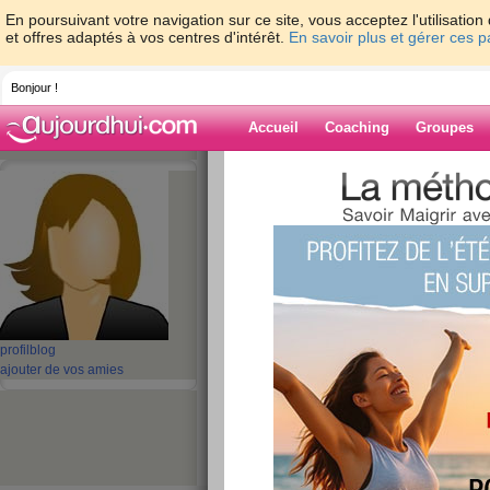
En poursuivant votre navigation sur ce site, vous acceptez l'utilisati
et offres adaptés à vos centres d'intérêt.
En savoir plus et gérer ces 
Bonjour !
Accueil
Coaching
Groupes
Accueil
>
espaces
>
maikhanh100
Blog de maikha
aide blog
2401 - 2410 de 3775
profil
blog
«
1 - 10
11 - 20
21 - 30
31 - 40
41 - 50
51 - 6
ajouter de vos amies
101 - 110
111 - 120
121 - 130
131 - 140
141 - 150
151 - 160
16
211 - 220
221 - 230
231 - 240
241 - 250
251 - 260
261 - 270
27
321 - 330
331 - 340
341 - 350
351 - 360
361 - 370
371 - 378
»
«
‹ Préc.
241
242
243
244
245
246