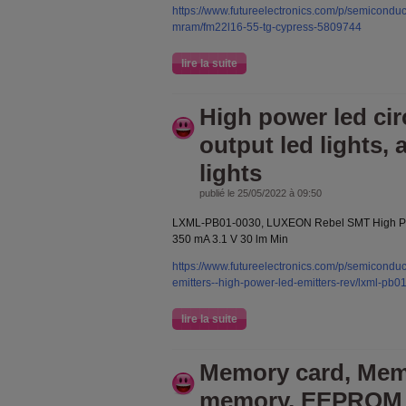
https://www.futureelectronics.com/p/semicond
mram/fm22l16-55-tg-cypress-5809744
lire la suite
High power led cir
output led lights, 
lights
publié le 25/05/2022 à 09:50
LXML-PB01-0030, LUXEON Rebel SMT High Pow
350 mA 3.1 V 30 lm Min
https://www.futureelectronics.com/p/semiconduct
emitters--high-power-led-emitters-rev/lxml-pb
lire la suite
Memory card, Memo
memory, EEPROM 