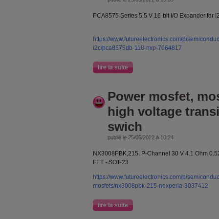
PCA8575 Series 5.5 V 16-bit I/O Expander for I
https://www.futureelectronics.com/p/semicondu
i2c/pca8575db-118-nxp-7064817
lire la suite
Power mosfet, mos
high voltage transi
swich
publié le 25/05/2022 à 10:24
NX3008PBK,215, P-Channel 30 V 4.1 Ohm 0.5
FET - SOT-23
https://www.futureelectronics.com/p/semiconducto
mosfets/nx3008pbk-215-nexperia-3037412
lire la suite