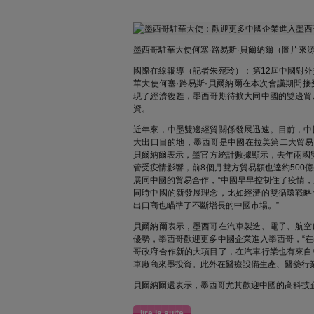
墨西哥駐華大使何塞·路易斯·貝爾納爾（圖片來
國際在線報導（記者朱宛玲）：第12屆中國對
華大使何塞·路易斯·貝爾納爾在本次會議期間
現了經濟復甦，墨西哥期待擴大同中國的雙邊貿
資。
近年來，中墨雙邊經貿關係發展迅速。目前，中
大出口目的地，墨西哥是中國在拉美第二大貿易
貝爾納爾表示，墨官方統計數據顯示，去年兩國雙
管受疫情影響，前8個月雙方貿易額也達約500
展同中國的貿易合作，“中國早早控制住了疫情
同時中國的新發展理念，比如經濟的雙循環戰略
出口商也瞄準了不斷增長的中國市場。”
貝爾納爾表示，墨西哥在汽車製造、電子、航空
優勢，墨西哥歡迎更多中國企業進入墨西哥，“
哥政府合作新的大項目了，在汽車行業也有來自
車廠商來墨投資。此外在醫療設備生產、醫藥行
貝爾納爾還表示，墨西哥尤其歡迎中國的高科技
lire la suite