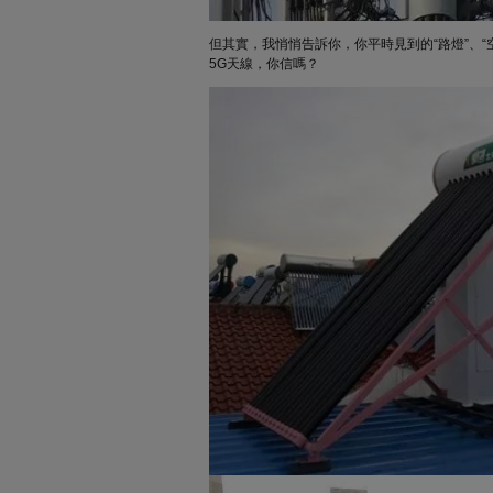
但其實，我悄悄告訴你，你平時見到的“路燈”、“
5G天線，你信嗎？