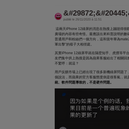
&#29872;&#20445;
publié le 26/11/2020 à 11:51
這兩天iPhone 12綠屏的消息在熱搜上蹦躂
廣場的內容有些奇怪。最應該出來科普說明的數
普通用戶和粉絲們一個方向，這和當年華為mate2
軍出擊”的樣子大相徑庭。
其實iPhone 12綠屏早就在隔壁知乎、虎撲等
友們集中拱上熱搜是因為蘋果客服給出了相關回
不驚呼：就這？
用戶反饋市場上已經出現了很多新機綠屏問題了
個說法，而蘋果的官方客服態度倒是很客氣，就
統、軟件問題導致的，不是硬件問題。