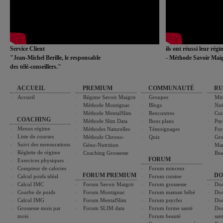
Service Client
ils ont réussi leur rég
"Jean-Michel Berille, le responsable
- Méthode Savoir Maig
des télé-conseillers."
ACCUEIL
PREMIUM
COMMUNAUTÉ
RU
Accueil
Régime Savoir Maigrir
Groupes
Min
Méthode Montignac
Blogs
Nut
Méthode MentalSlim
Rencontres
Cui
COACHING
Méthode Slim Data
Bons plans
Psy
Menus régime
Méthodes Naturelles
Témoignages
For
Liste de courses
Méthode Chrono-
Quiz
Gro
Suivi des mensurations
Géno-Nutrition
Ma
Réglette de régime
Coaching Grossesse
Bea
FORUM
Exercices physiques
Compteur de calories
Forum minceur
FORUM PREMIUM
DO
Calcul poids idéal
Forum cuisine
Calcul IMC
Forum Savoir Maigrir
Forum grossesse
Dos
Courbe de poids
Forum Montignac
Forum maman bébé
Dos
Calcul IMG
Forum MentalSlim
Forum psycho
Dos
Grossesse mois par
Forum SLIM data
Forum forme santé
Dos
mois
Forum beauté
san