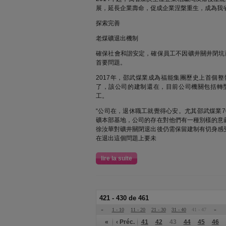
展，延長企業壽命，促成企業涅槃重生，成為我
探索完善
老煤礦退出機制
確保社會和諧安定，確保員工不因礦井關井閉坑
首要問題。
2017年，邵武煤業成為福能集團歷史上首個
了，該公司的建制還在，目前公司機關包括轉型
工。
“公司在，退休職工就覺得心安。尤其邵武煤業7
礦本部基地，公司的存在對他們有一種別樣的意
徐汝華對礦井關閉退出後仍需保留建制有切身感
在退出這個問題上要未
lire la suite
421 - 430 de 461
«
1 - 10
11 - 20
21 - 30
31 - 40
41 - 47
»
«
‹ Préc.
41
42
43
44
45
46