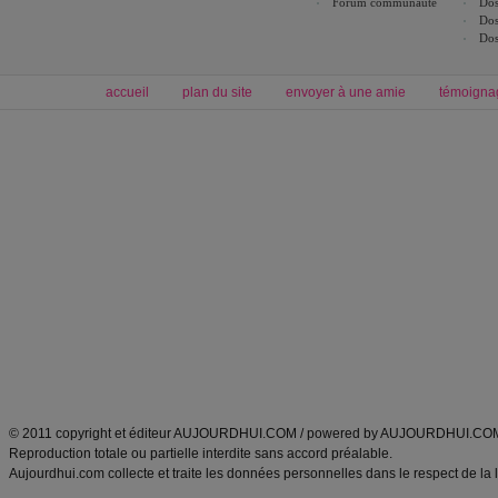
Forum communauté
Dos
Dos
Dos
accueil
plan du site
envoyer à une amie
témoigna
Forum minceur
Forum cuisine
Commencer un régime
boissons, vins et cocktails
Alimentation équilibrée et nutrition
astuces et bons plans
Minceur
Recette cuisine
exercices physiques
recette facile
produits minceur
Recette poulet
Tags
:
ventre plat
|
maigrir des fesses
|
abdominaux
|
régime américain
|
régime mayo
|
Découvrez aussi
:
exercices abdominaux
|
recette wok
|
ANXA Partenaires
:
Recette
de cuisine |
Recette cuisine
|
© 2011 copyright et éditeur AUJOURDHUI.COM / powered by AUJOURDHUI.CO
Reproduction totale ou partielle interdite sans accord préalable.
Aujourdhui.com collecte et traite les données personnelles dans le respect de la 