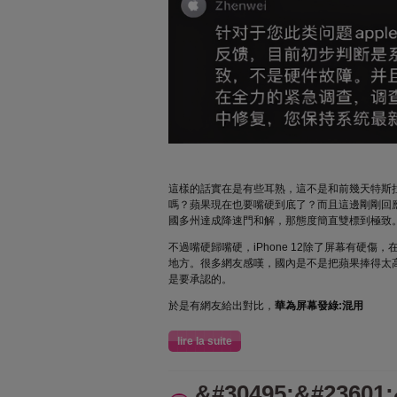
這樣的話實在是有些耳熟，這不是和前幾天特斯
嗎？蘋果現在也要嘴硬到底了？而且這邊剛剛回
國多州達成降速門和解，那態度簡直雙標到極致
不過嘴硬歸嘴硬，iPhone 12除了屏幕有硬傷
地方。很多網友感嘆，國內是不是把蘋果捧得太
是要承認的。
於是有網友給出對比，
華為屏幕發綠:混用
lire la suite
&#30495;&#23601;