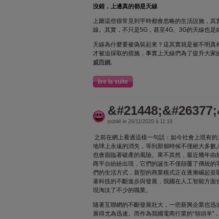
沒錯，上邊真的都是天線
上圖這些很常見到平時都會忽略的生活設施，其
線。其實，不只是5G，甚至4G、3G的天線也
天線為什麼要被偽裝起來？這其實就是被不明真
才被迫採取的措施，事實上天線們為了提升大家
,
威而鋼
lire la suite
&#21448;&#26377;
publié le 26/11/2020 à 11:18
之前在網上看過這樣一句話：如今社會上現有的
地球上永遠的消失，等到那個時候不僅絕大多數
也會面臨著破產的風險。果不其然，最近幾年由
商平台紛紛出現，它們的誕生不僅顛覆了傳統的
們的生活方式，新型的商業模式正在逐漸崛起並
著科技的不斷進步與發展，我國在人工智能方面
現淘汰了不少的職業。
隨著互聯網的不斷發展壯大，一些新興企業也迅
展得尤為迅速。而作為我國電商行業的“領頭羊”