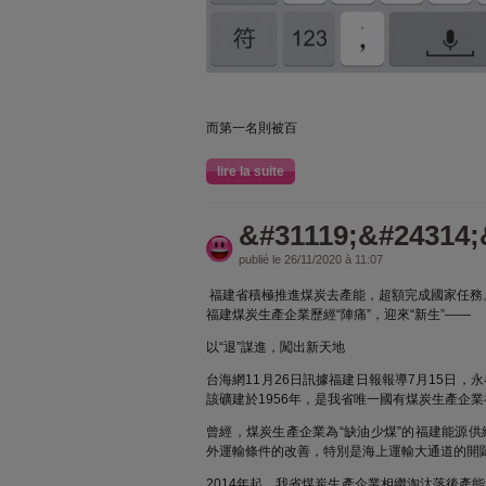
而第一名則被百
lire la suite
&#31119;&#24314;
publié le 26/11/2020 à 11:07
福建省積極推進煤炭去產能，超額完成國家任務
福建煤炭生產企業歷經“陣痛”，迎來“新生”——
以“退”謀進，闖出新天地
台海網11月26日訊據福建日報報導7月15日
該礦建於1956年，是我省唯一國有煤炭生產企
曾經，煤炭生產企業為“缺油少煤”的福建能源
外運輸條件的改善，特別是海上運輸大通道的開
2014年起，我省煤炭生產企業相繼淘汰落後產