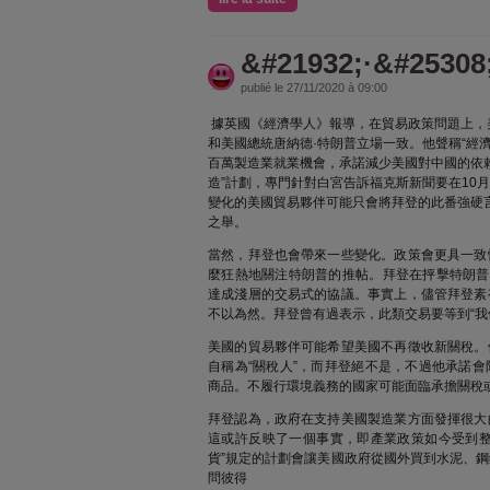
&#21932;·&#25308
publié le 27/11/2020 à 09:00
據英國《經濟學人》報導，在貿易政策問題上，
和美國總統唐納德·特朗普立場一致。他聲稱“經
百萬製造業就業機會，承諾減少美國對中國的依賴
造”計劃，專門針對白宮告訴福克斯新聞要在10月
變化的美國貿易夥伴可能只會將拜登的此番強硬
之舉。
當然，拜登也會帶來一些變化。政策會更具一致
麼狂熱地關注特朗普的推帖。拜登在抨擊特朗普
達成淺層的交易式的協議。事實上，儘管拜登素
不以為然。拜登曾有過表示，此類交易要等到“我
美國的貿易夥伴可能希望美國不再徵收新關稅。
自稱為“關稅人”，而拜登絕不是，不過他承諾
商品。不履行環境義務的國家可能面臨承擔關稅
拜登認為，政府在支持美國製造業方面發揮很大
這或許反映了一個事實，即產業政策如今受到整
貨”規定的計劃會讓美國政府從國外買到水泥、
問彼得