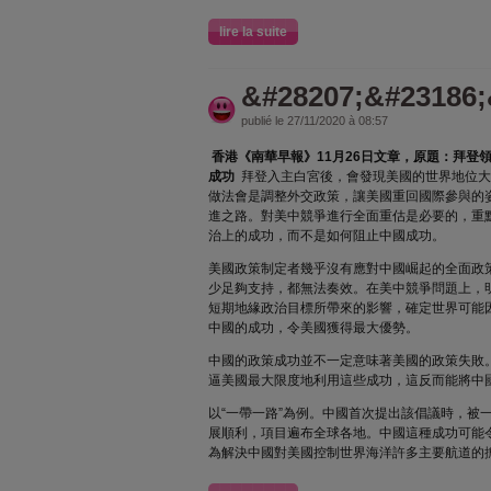
lire la suite
&#28207;&#23186;
publié le 27/11/2020 à 08:57
香港《南華早報》11月26日文章，原題：拜登
成功
拜登入主白宮後，會發現美國的世界地位大
做法會是調整外交政策，讓美國重回國際參與的
進之路。對美中競爭進行全面重估是必要的，重
治上的成功，而不是如何阻止中國成功。
美國政策制定者幾乎沒有應對中國崛起的全面政
少足夠支持，都無法奏效。在美中競爭問題上，
短期地緣政治目標所帶來的影響，確定世界可能
中國的成功，令美國獲得最大優勢。
中國的政策成功並不一定意味著美國的政策失敗
逼美國最大限度地利用這些成功，這反而能將中
以“一帶一路”為例。中國首次提出該倡議時，被
展順利，項目遍布全球各地。中國這種成功可能
為解決中國對美國控制世界海洋許多主要航道的