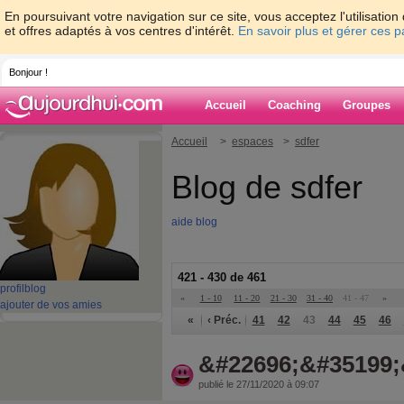
En poursuivant votre navigation sur ce site, vous acceptez l'utilisati
et offres adaptés à vos centres d'intérêt.
En savoir plus et gérer ces 
Bonjour !
Accueil
Coaching
Groupes
Accueil
>
espaces
>
sdfer
Blog de sdfer
aide blog
421 - 430 de 461
profil
blog
«
1 - 10
11 - 20
21 - 30
31 - 40
41 - 47
»
ajouter de vos amies
«
‹ Préc.
41
42
43
44
45
46
&#22696;&#35199;
publié le 27/11/2020 à 09:07