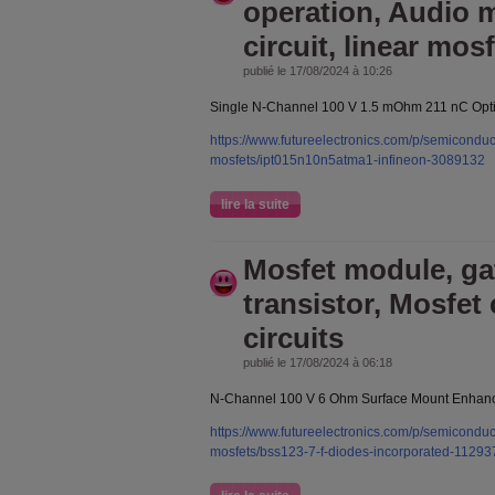
operation, Audio 
circuit, linear mos
publié le 17/08/2024 à 10:26
Single N-Channel 100 V 1.5 mOhm 211 nC Op
https://www.futureelectronics.com/p/semiconducto
mosfets/ipt015n10n5atma1-infineon-3089132
lire la suite
Mosfet module, gat
transistor, Mosfet c
circuits
publié le 17/08/2024 à 06:18
N-Channel 100 V 6 Ohm Surface Mount Enhanc
https://www.futureelectronics.com/p/semiconducto
mosfets/bss123-7-f-diodes-incorporated-11293