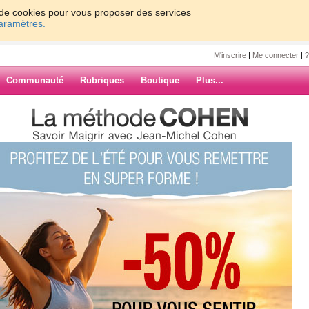
on de cookies pour vous proposer des services
paramètres.
M'inscrire
|
Me connecter
|
?
Communauté
Rubriques
Boutique
Plus...
nh80
0
61 - 70
71 - 80
81 - 90
91 - 100
1 - 170
171 - 180
181 - 190
191 - 200
201 - 210
1 - 280
281 - 290
291 - 300
301 - 310
»
97
98
99
100
Suiv. ›
»
ARCHIVES
fet, Power