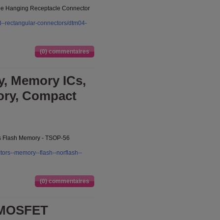
ree Hanging Receptacle Connector
ct--rectangular-connectors/dtm04-
(0) commentaires
, Memory ICs,
ory, Compact
ns Flash Memory - TSOP-56
tors--memory--flash--norflash--
(0) commentaires
 MOSFET