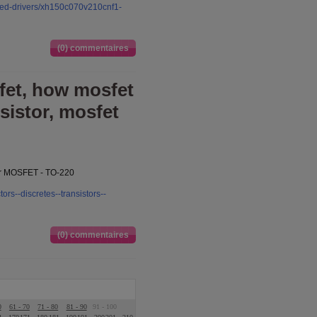
-led-drivers/xh150c070v210cnf1-
(0) commentaires
fet, how mosfet
sistor, mosfet
er MOSFET - TO-220
rs--discretes--transistors--
(0) commentaires
0
61 - 70
71 - 80
81 - 90
91 - 100