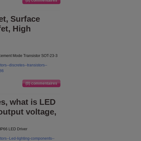
(0) commentaires
et, Surface
et, High
ement Mode Transistor SOT-23-3
rs--discretes--transistors--
786
(0) commentaires
s, what is LED
output voltage,
 IP66 LED Driver
tors--Led-lighting-components--