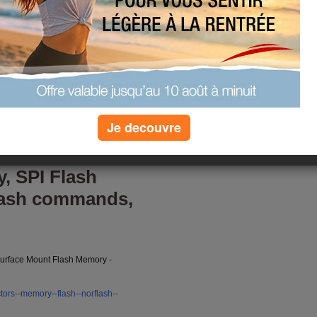
lications,
ed PowerTrench Mosfet - SSOT-6
rs--discretes--transistors--
Je decouvre
(0) commentaires
, SPI Flash
flash commands,
Surface Mount Flash Memory -
tors--memory--flash--norflash--