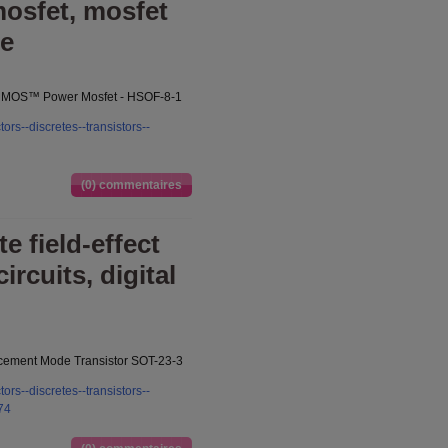
mosfet, mosfet
fe
tiMOS™ Power Mosfet - HSOF-8-1
rs--discretes--transistors--
(0) commentaires
e field-effect
ircuits, digital
ement Mode Transistor SOT-23-3
rs--discretes--transistors--
74