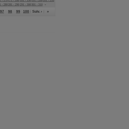
1 - 170
171 - 180
181 - 190
191 - 200
201 - 210
1 - 280
281 - 290
291 - 300
301 - 310
»
97
98
99
100
Suiv. ›
»