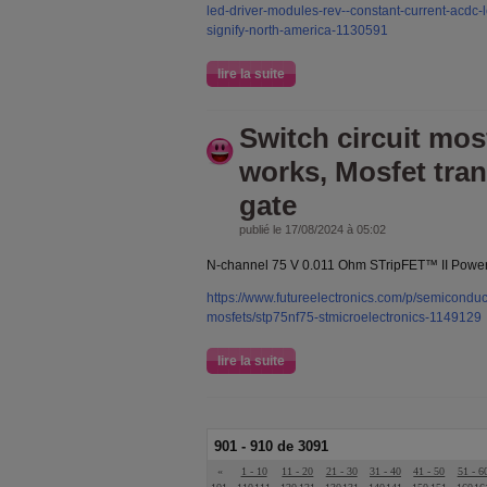
led-driver-modules-rev--constant-current-acdc
signify-north-america-1130591
lire la suite
Switch circuit mos
works, Mosfet tran
gate
publié le 17/08/2024 à 05:02
N-channel 75 V 0.011 Ohm STripFET™ II Pow
https://www.futureelectronics.com/p/semiconducto
mosfets/stp75nf75-stmicroelectronics-1149129
lire la suite
901 - 910 de 3091
«
1 - 10
11 - 20
21 - 30
31 - 40
41 - 50
51 - 6