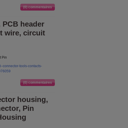
(0) commentaires
, PCB header
 wire, circuit
t Pin
t--connector-tools-contacts-
7076059
(0) commentaires
ctor housing,
ctor, Pin
Housing