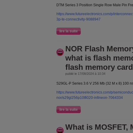
DTM Series 3 Position Single Row Male Pin F
https://www.futureelectronics.com/p/interconne
3p-te-connectivity-9088947
lire la suite
NOR Flash Memory
what is flash mem
flash memory card
publié le 17/08/2024 à 10:34
S29GL-P Series 3.6 V 256 Mb (32 M x 8) 100 
https://www.futureelectronics.com/p/semiconduc
nor/s29gl256p10tfi020-infineon-7064334
lire la suite
What is MOSFET,