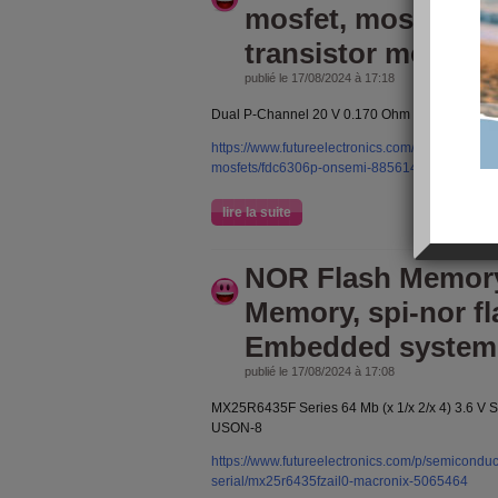
mosfet, mosfet app
transistor mosfet
publié le 17/08/2024 à 17:18
Dual P-Channel 20 V 0.170 Ohm 2.5 V Specifi
https://www.futureelectronics.com/p/semiconducto
mosfets/fdc6306p-onsemi-8856148
lire la suite
NOR Flash Memory
Memory, spi-nor 
Embedded system
publié le 17/08/2024 à 17:08
MX25R6435F Series 64 Mb (x 1/x 2/x 4) 3.6 V 
USON-8
https://www.futureelectronics.com/p/semiconduc
serial/mx25r6435fzail0-macronix-5065464