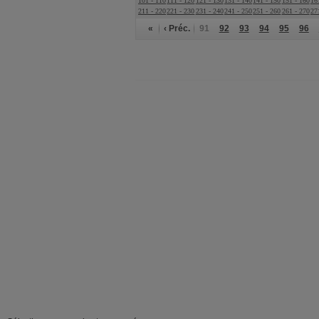
101 - 110
111 - 120
121 - 130
131 - 140
141 - 150
151 - 160
16
211 - 220
221 - 230
231 - 240
241 - 250
251 - 260
261 - 270
27
«
‹ Préc.
91
92
93
94
95
96