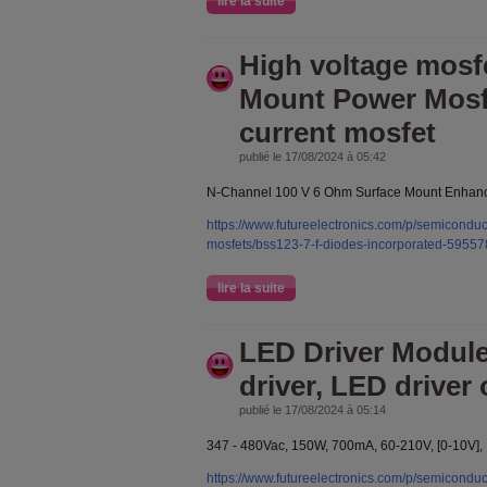
lire la suite
High voltage mosf
Mount Power Mosf
current mosfet
publié le 17/08/2024 à 05:42
N-Channel 100 V 6 Ohm Surface Mount Enhanc
https://www.futureelectronics.com/p/semiconducto
mosfets/bss123-7-f-diodes-incorporated-5955
lire la suite
LED Driver Module
driver, LED driver 
publié le 17/08/2024 à 05:14
347 - 480Vac, 150W, 700mA, 60-210V, [0-10V],
https://www.futureelectronics.com/p/semiconduc