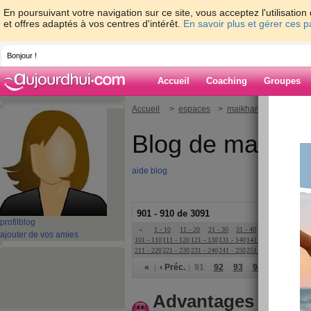
En poursuivant votre navigation sur ce site, vous acceptez l'utilisati
et offres adaptés à vos centres d'intérêt.
En savoir plus et gérer ces 
Bonjour !
Accueil
Coaching
Groupes
Accueil
>
espaces
>
maikhanh80
Blog de maikha
aide blog
901 - 910 de 3091
profil
blog
«
1 - 10
11 - 20
21 - 30
31 - 40
41 - 50
51 - 6
ajouter de vos amies
101 - 110
111 - 120
121 - 130
131 - 140
141 - 150
151 - 160
16
211 - 220
221 - 230
231 - 240
241 - 250
251 - 260
261 - 270
27
«
‹ Préc.
91
92
93
94
95
96
Advantages of mos