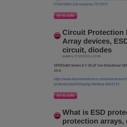
t/74hc595d-118-nexperia-7372972
lire la suite
Circuit Protection
Array devices, ES
circuit, diodes
publié le 27/10/2023 à 10:00
SP050xBA Series 8 V 30 pF Uni-Directional S
23-6
https://www.futureelectronics.com/p/electromecha
protection/sp0505bahtg-littelfuse-8953713
lire la suite
What is ESD prote
protection arrays,