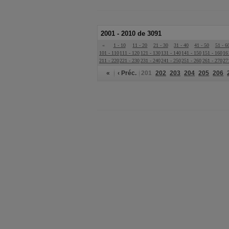
2001 - 2010 de 3091
«
1 - 10
11 - 20
21 - 30
31 - 40
41 - 50
51 - 6
101 - 110
111 - 120
121 - 130
131 - 140
141 - 150
151 - 160
16
211 - 220
221 - 230
231 - 240
241 - 250
251 - 260
261 - 270
27
«
‹ Préc.
201
202
203
204
205
206