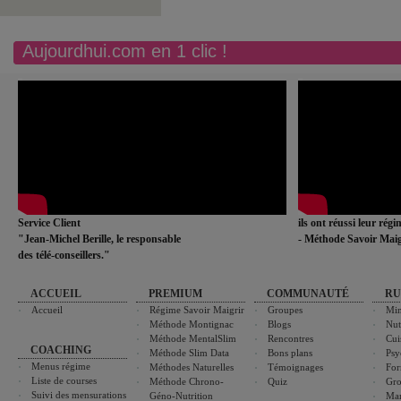
Aujourdhui.com en 1 clic !
Service Client
ils ont réussi leur rég
"Jean-Michel Berille, le responsable
- Méthode Savoir Maig
des télé-conseillers."
ACCUEIL
PREMIUM
COMMUNAUTÉ
RU
Accueil
Régime Savoir Maigrir
Groupes
Min
Méthode Montignac
Blogs
Nut
Méthode MentalSlim
Rencontres
Cui
COACHING
Méthode Slim Data
Bons plans
Psy
Menus régime
Méthodes Naturelles
Témoignages
For
Liste de courses
Méthode Chrono-
Quiz
Gro
Suivi des mensurations
Géno-Nutrition
Ma