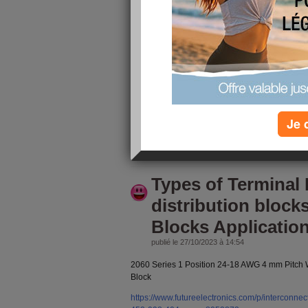
terminal block, mi
blocks,
publié le 27/10/2023 à 15:08
2060 Series 1 Position 24-18 AWG 4 mm Pitch
Block
https://www.futureelectronics.com/p/interconnec
471-998-404-wago-8064359
Je 
lire la suite
Types of Terminal
distribution block
Blocks Applicatio
publié le 27/10/2023 à 14:54
2060 Series 1 Position 24-18 AWG 4 mm Pitch
Block
https://www.futureelectronics.com/p/interconnec