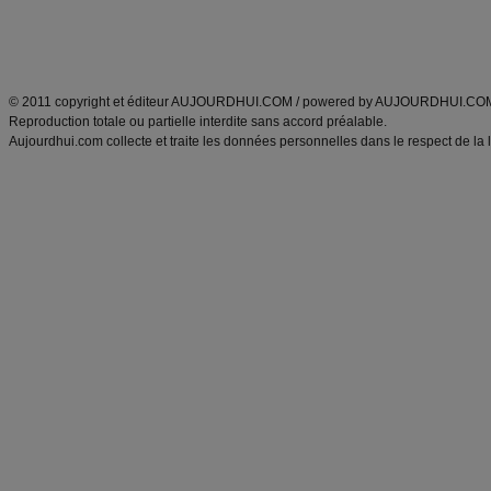
Découvrez aussi
:
exercices abdominaux
|
recette wok
|
ANXA Partenaires
:
Recette
de cuisine |
Recette cuisine
|
© 2011 copyright et éditeur AUJOURDHUI.COM / powered by AUJOURDHUI.CO
Reproduction totale ou partielle interdite sans accord préalable.
Aujourdhui.com collecte et traite les données personnelles dans le respect de la 