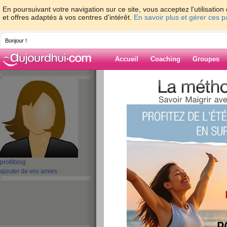
En poursuivant votre navigation sur ce site, vous acceptez l'utilisati
et offres adaptés à vos centres d'intérêt.
En savoir plus et gérer ces 
Bonjour !
Accueil
Coaching
Groupes
Accueil
>
espaces
>
maikhanh80
Blog de maikha
aide blog
2001 - 2010 de 3091
profil
blog
«
1 - 10
11 - 20
21 - 30
31 - 40
41 - 50
51 - 6
ajouter de vos amies
101 - 110
111 - 120
121 - 130
131 - 140
141 - 150
151 - 160
16
211 - 220
221 - 230
231 - 240
241 - 250
251 - 260
261 - 270
27
«
‹ Préc.
201
202
203
204
205
206
Power Terminal Blo