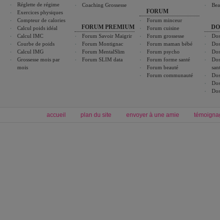
Réglette de régime
Coaching Grossesse
Bea
FORUM
Exercices physiques
Compteur de calories
Forum minceur
FORUM PREMIUM
DO
Calcul poids idéal
Forum cuisine
Calcul IMC
Forum Savoir Maigrir
Forum grossesse
Dos
Courbe de poids
Forum Montignac
Forum maman bébé
Dos
Calcul IMG
Forum MentalSlim
Forum psycho
Dos
Grossesse mois par
Forum SLIM data
Forum forme santé
Dos
mois
Forum beauté
san
Forum communauté
Dos
Dos
Dos
accueil
plan du site
envoyer à une amie
témoigna
Forum minceur
Forum cuisine
Commencer un régime
boissons, vins et cocktails
Alimentation équilibrée et nutrition
astuces et bons plans
Minceur
Recette cuisine
exercices physiques
recette facile
produits minceur
Recette poulet
Tags
:
ventre plat
|
maigrir des fesses
|
abdominaux
|
régime américain
|
régime mayo
|