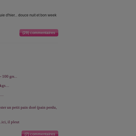
uie d'hier...
douce nuit et bon week
(29) commentaires
- 100 grs...
gs....
...
uster un petit pain doré (pain perdu,
.ici, il pleut
(7) commentaires