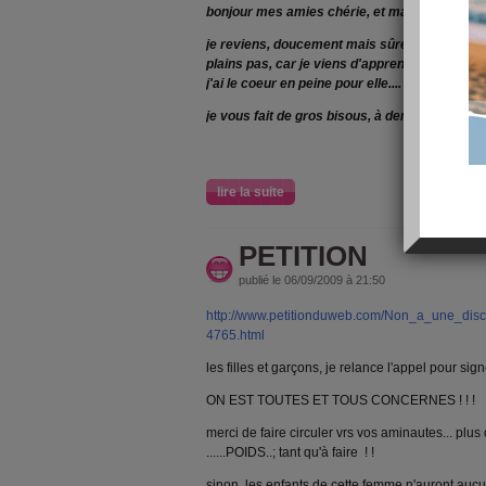
bonjour mes amies chérie, et martin
je reviens, doucement mais sûrement....c'est 
plains pas, car je viens d'apprendre pour le ma
j'ai le coeur en peine pour elle....
je vous fait de gros bisous, à demain
lire la suite
PETITION
publié le 06/09/2009 à 21:50
http://www.petitionduweb.com/Non_a_une_disc
4765.html
les filles et garçons, je relance l'appel pour signer
ON EST TOUTES ET TOUS CONCERNES ! ! !
merci de faire circuler vrs vos aminautes... plus
......POIDS..; tant qu'à faire ! !
sinon, les enfants de cette femme n'auront aucu