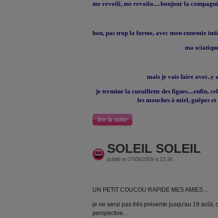
me revoili, me revoila.....bonjour la compagnie
bon, pas trop la forme, avec mon ennemie inti
ma sciatiqu
mais je vais faire avec..y a
je termine la cueuillette des figues....enfin, c
les mouches à miel, guêpes et a
lire la suite
SOLEIL SOLEIL
publié le 07/08/2009 à 23:36
UN PETIT COUCOU RAPIDE MES AMIES....
je ne serai pas très présente jusqu'au 19 aoû
perspective....