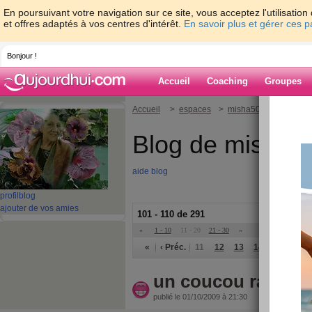
En poursuivant votre navigation sur ce site, vous acceptez l'utilisati
et offres adaptés à vos centres d'intérêt.
En savoir plus et gérer ces 
Bonjour !
Accueil
Coaching
Groupes
Accueil
>
espaces
>
misha50
Blog de misha5
aide blog
profil
blog
ajouter de vos amies
101 - 110 de 291
«
1 - 10
11 - 20
21 - 30
»
«
‹ Préc.
11
12
13
14
15
16
un coucou rapide
publié le 01/10/2009 à 21:30