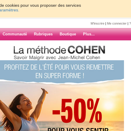
on de cookies pour vous proposer des services
paramètres.
M'inscrire
|
Me connecter
|
?
Communauté
Rubriques
Boutique
Plus...
0
17
18
19
20
Suiv. ›
»
ARCHIVES