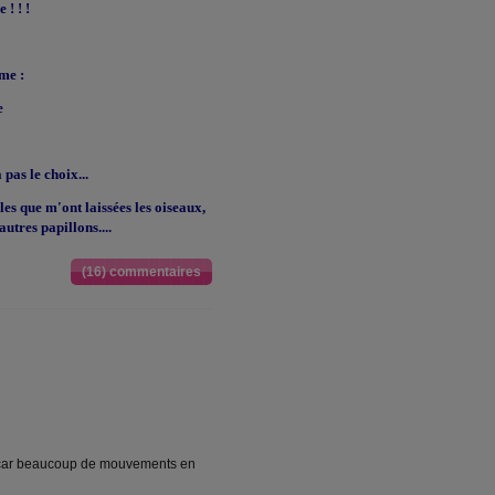
 ! ! !
me :
e
 pas le choix...
elles que m'ont laissées les oiseaux,
utres papillons....
(16) commentaires
t, car beaucoup de mouvements en