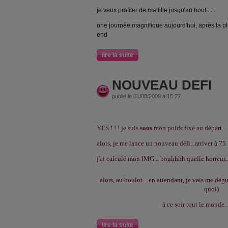
je veux profiter de ma fille jusqu'au bout......
une journée magnifique aujourd'hui, après
la pl
end
lire la suite
NOUVEAU DEFI
publié le 01/08/2009 à 15:27
YES ! ! ! je suis
sous
mon poids fixé au départ....
alors, je me lance un nouveau défi...arriver à 75 k
j'ai calculé mon IMG... bouhhhh quelle horreur...
alors, au boulot....en attendant, je vais me dég
quoi)
à ce soir tout le monde...
lire la suite