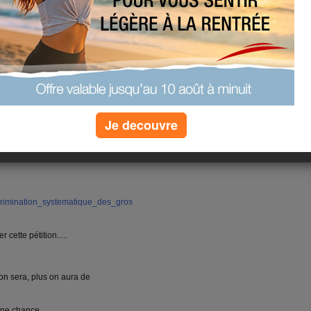
pas encore le top, mais je ne me
ri de notre amie Mauricette.....et
Je decouvre
(29) commentaires
rimination_systematique_des_gros-
 cette pétition.....
 on sera, plus on aura de
ne chance.....