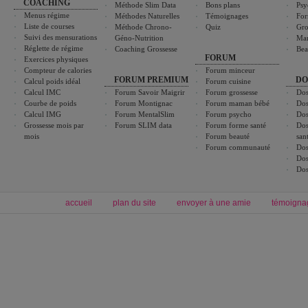
COACHING
Méthode Slim Data
Bons plans
Psy
Menus régime
Méthodes Naturelles
Témoignages
For
Liste de courses
Méthode Chrono-
Quiz
Gro
Suivi des mensurations
Géno-Nutrition
Ma
Réglette de régime
Coaching Grossesse
Bea
FORUM
Exercices physiques
Compteur de calories
Forum minceur
FORUM PREMIUM
DO
Calcul poids idéal
Forum cuisine
Calcul IMC
Forum Savoir Maigrir
Forum grossesse
Dos
Courbe de poids
Forum Montignac
Forum maman bébé
Dos
Calcul IMG
Forum MentalSlim
Forum psycho
Dos
Grossesse mois par
Forum SLIM data
Forum forme santé
Dos
mois
Forum beauté
san
Forum communauté
Dos
Dos
Dos
accueil
plan du site
envoyer à une amie
témoigna
Forum minceur
Forum cuisine
Commencer un régime
boissons, vins et cocktails
Alimentation équilibrée et nutrition
astuces et bons plans
Minceur
Recette cuisine
exercices physiques
recette facile