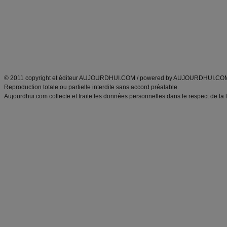
produits minceur
Recette poulet
Tags
:
ventre plat
|
maigrir des fesses
|
abdominaux
|
régime américain
|
régime mayo
|
Découvrez aussi
:
exercices abdominaux
|
recette wok
|
ANXA Partenaires
:
Recette
de cuisine |
Recette cuisine
|
© 2011 copyright et éditeur AUJOURDHUI.COM / powered by AUJOURDHUI.CO
Reproduction totale ou partielle interdite sans accord préalable.
Aujourdhui.com collecte et traite les données personnelles dans le respect de la 