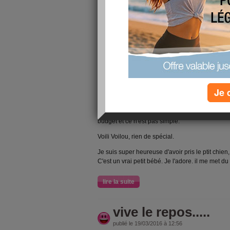
KIKOU
Quelques nouvelles
Ce matin, il ne fait pas chaud du tout. NOus arri
soleil ?...
En même, le proverbe "ne te découvre pas d'un fi
cette année... Aussi j'espère que le mois de ma
Je 
ce qu'il nous plait....
SInon un peu difficile. Les frais de 1800 euros de
budget et ce n'est pas simple.
Voili Voilou, rien de spécial.
Je suis super heureuse d'avoir pris le ptit chie
C'est un vrai petit bébé. Je l'adore. il me met 
lire la suite
vive le repos.....
publié le 19/03/2016 à 12:56