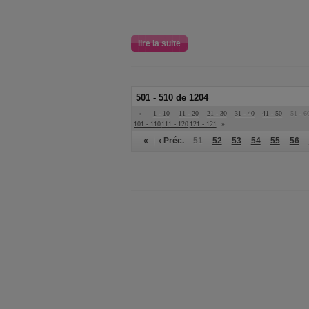
lire la suite
501 - 510 de 1204
«
1 - 10
11 - 20
21 - 30
31 - 40
41 - 50
51 - 6
101 - 110
111 - 120
121 - 121
»
«
‹ Préc.
51
52
53
54
55
56