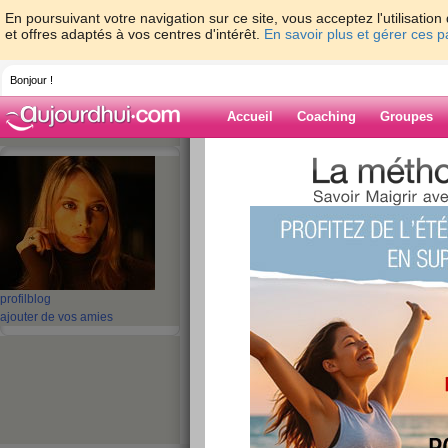
En poursuivant votre navigation sur ce site, vous acceptez l'utilisati
et offres adaptés à vos centres d'intérêt.
En savoir plus et gérer ces 
Bonjour !
Accueil
Coaching
Groupes
Accueil
>
espaces
>
ITD
Blog de ITD
aide blog
profil
blog
501 - 510 de 1204
ajouter de vos amies
«
1 - 10
11 - 20
21 - 30
31 - 40
41 - 50
51 - 6
101 - 110
111 - 120
121 - 121
»
«
‹ Préc.
51
52
53
54
55
56
25 avril - Il fait fr
publié le 25/04/2016 à 07:54