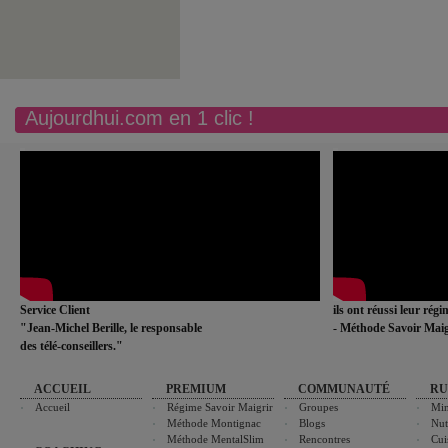
Aujourdhui.com en 1 clic !
Service Client
ils ont réussi leur rég
"Jean-Michel Berille, le responsable
- Méthode Savoir Maig
des télé-conseillers."
ACCUEIL
PREMIUM
COMMUNAUTÉ
RU
Accueil
Régime Savoir Maigrir
Groupes
Min
Méthode Montignac
Blogs
Nut
Méthode MentalSlim
Rencontres
Cui