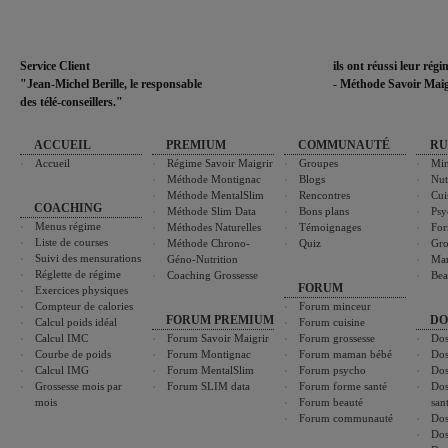
Service Client
ils ont réussi leur rég
"Jean-Michel Berille, le responsable
- Méthode Savoir Maig
des télé-conseillers."
ACCUEIL
PREMIUM
COMMUNAUTÉ
RU
Accueil
Régime Savoir Maigrir
Groupes
Min
Méthode Montignac
Blogs
Nut
Méthode MentalSlim
Rencontres
Cui
COACHING
Méthode Slim Data
Bons plans
Psy
Menus régime
Méthodes Naturelles
Témoignages
For
Liste de courses
Méthode Chrono-
Quiz
Gro
Suivi des mensurations
Géno-Nutrition
Ma
Réglette de régime
Coaching Grossesse
Bea
FORUM
Exercices physiques
Compteur de calories
Forum minceur
FORUM PREMIUM
DO
Calcul poids idéal
Forum cuisine
Calcul IMC
Forum Savoir Maigrir
Forum grossesse
Dos
Courbe de poids
Forum Montignac
Forum maman bébé
Dos
Calcul IMG
Forum MentalSlim
Forum psycho
Dos
Grossesse mois par
Forum SLIM data
Forum forme santé
Dos
mois
Forum beauté
san
Forum communauté
Dos
Dos