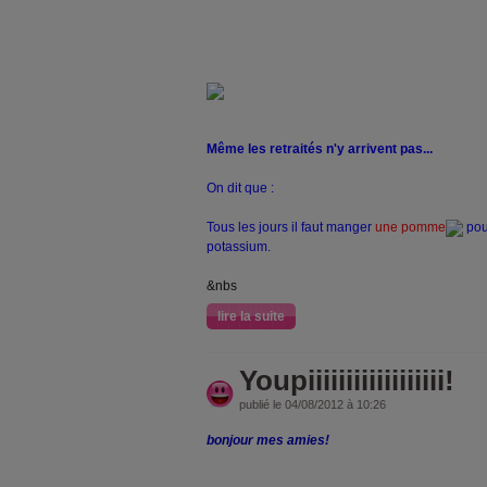
Même les retraités n'y arrivent pas...
On dit que :
Tous les jours il faut manger
une pomme
pour
potassium.
&nbs
lire la suite
Youpiiiiiiiiiiiiiiiiii!
publié le 04/08/2012 à 10:26
bonjour mes amies!