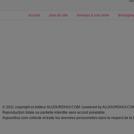
Dos
accueil
plan du site
envoyer à une amie
témoigna
Forum minceur
Forum cuisine
Commencer un régime
boissons, vins et cocktails
Alimentation équilibrée et nutrition
astuces et bons plans
Minceur
Recette cuisine
exercices physiques
recette facile
produits minceur
Recette poulet
Tags
:
ventre plat
|
maigrir des fesses
|
abdominaux
|
régime américain
|
régime mayo
|
Découvrez aussi
:
exercices abdominaux
|
recette wok
|
ANXA Partenaires
:
Recette
de cuisine |
Recette cuisine
|
© 2011 copyright et éditeur AUJOURDHUI.COM / powered by AUJOURDHUI.CO
Reproduction totale ou partielle interdite sans accord préalable.
Aujourdhui.com collecte et traite les données personnelles dans le respect de la 