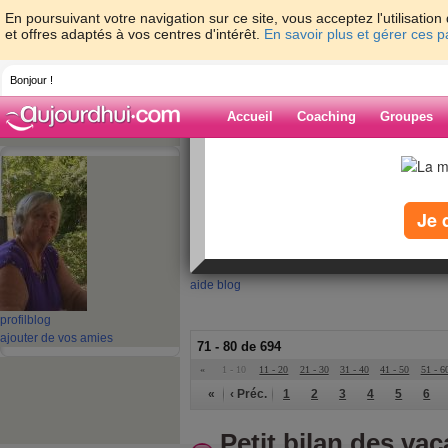
En poursuivant votre navigation sur ce site, vous acceptez l'utilisati
et offres adaptés à vos centres d'intérêt.
En savoir plus et gérer ces 
Bonjour !
Accueil
Coaching
Groupes
Accueil
>
espaces
>
NEIGE_mamiequimo
Blog de
Je 
NEIGE_mamieq
aide blog
profil
blog
ajouter de vos amies
71 - 80 de 694
«
1 - 10
11 - 20
21 - 30
31 - 40
41 - 50
51 - 6
«
‹ Préc.
1
2
3
4
5
6
Petit bilan des va