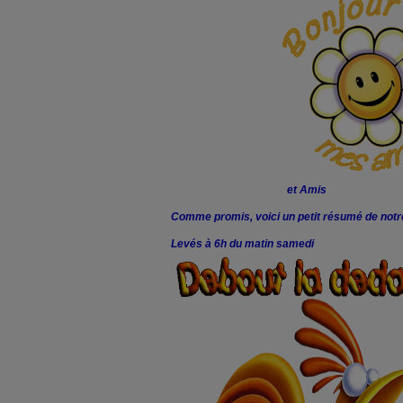
et Amis
Comme promis, voici un petit résumé de notr
Levés à 6h du matin samedi