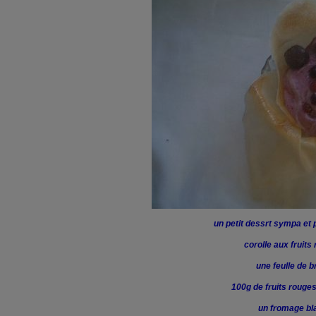
un petit dessrt sympa et
corolle aux fruits
une feulle de b
100g de fruits rouge
un fromage bl