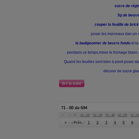
sucre de rég
5g de beurr
co
uper la feuiille de brick
poser les morceaux dan un m
la badigeonner de beurre fondu
et la
pendans ce temps,mixer le fromage blanc é
Quand les feuilles sont bien à point poser da
décorer de sucre glac
lire la suite
71 - 80 de 694
«
1 - 10
11 - 20
21 - 30
31 - 40
41 - 50
51 - 6
«
‹ Préc.
1
2
3
4
5
6