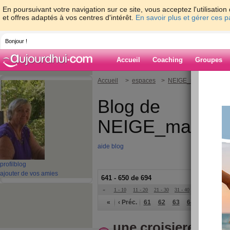
En poursuivant votre navigation sur ce site, vous acceptez l'utilisati
et offres adaptés à vos centres d'intérêt.
En savoir plus et gérer ces 
Bonjour !
Accueil
Coaching
Groupes
Accueil
>
espaces
>
NEIGE_mamiequimo
Blog de
NEIGE_mamieq
aide blog
profil
blog
ajouter de vos amies
641 - 650 de 694
«
1 - 10
11 - 20
21 - 30
31 - 40
41 - 50
51 - 6
«
‹ Préc.
61
62
63
64
65
66
une croisiere