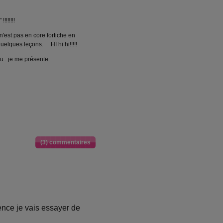
!!!!!!
n'est pas en core fortiche en
quelques leçons. HI hi hi!!!!!
 : je me présente:
(3) commentaires
ence je vais essayer de