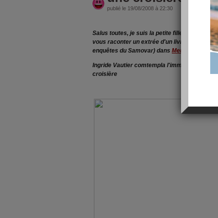
publié le 19/08/2008 à 22:30
Salus toutes, je suis la petite fille à Mamieq
vous raconter un extrée d'un livre que j'ai eu
enquêtes du Samovar) dans
Meurtre au Majes
Ingride Vautier comtempla l'immense coque b
croisière