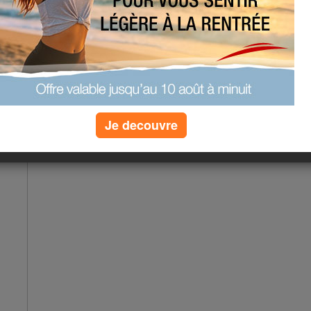
uimoue je m'appelle Solyna .Je vien
 à mon anniveresaire c'est:(les
tic:
lanche du spendide navire de
Je decouvre