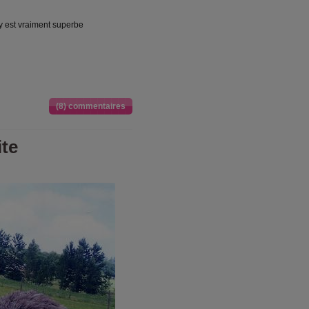
 y est vraiment superbe
(8) commentaires
te