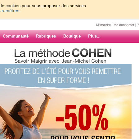
on de cookies pour vous proposer des services
paramètres.
M'inscrire
|
Me connecter
|
?
Communauté
Rubriques
Boutique
Plus...
ue
uimoue
0
61 - 70
»
67
68
69
70
Suiv. ›
»
ARCHIVES