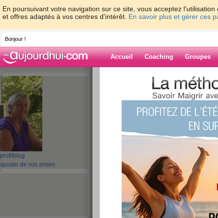
En poursuivant votre navigation sur ce site, vous acceptez l'utilisati
et offres adaptés à vos centres d'intérêt.
En savoir plus et gérer ces 
Bonjour !
Accueil
Coaching
Groupes
Accueil
>
espaces
>
NEIGE_mamiequimo
Blog de
NEIGE_mamieq
aide blog
profil
blog
ajouter de vos amies
21 - 30 de 694
«
1 - 10
11 - 20
21 - 30
31 - 40
41 - 50
51 - 6
«
‹ Préc.
1
2
3
4
5
6
une petite histoir