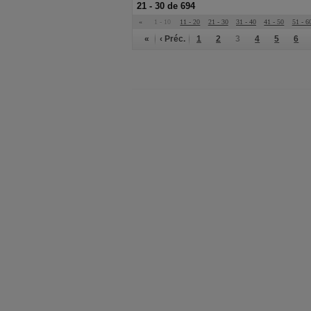
21 - 30 de 694
«
1 - 10
11 - 20
21 - 30
31 - 40
41 - 50
51 - 6
«
‹ Préc.
1
2
3
4
5
6