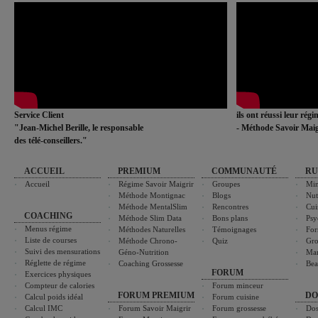
Service Client
ils ont réussi leur rég
"Jean-Michel Berille, le responsable
- Méthode Savoir Maig
des télé-conseillers."
ACCUEIL
PREMIUM
COMMUNAUTÉ
RU
Accueil
Régime Savoir Maigrir
Groupes
Min
Méthode Montignac
Blogs
Nut
Méthode MentalSlim
Rencontres
Cui
COACHING
Méthode Slim Data
Bons plans
Psy
Menus régime
Méthodes Naturelles
Témoignages
For
Liste de courses
Méthode Chrono-
Quiz
Gro
Suivi des mensurations
Géno-Nutrition
Ma
Réglette de régime
Coaching Grossesse
Bea
FORUM
Exercices physiques
Compteur de calories
Forum minceur
FORUM PREMIUM
DO
Calcul poids idéal
Forum cuisine
Calcul IMC
Forum Savoir Maigrir
Forum grossesse
Dos