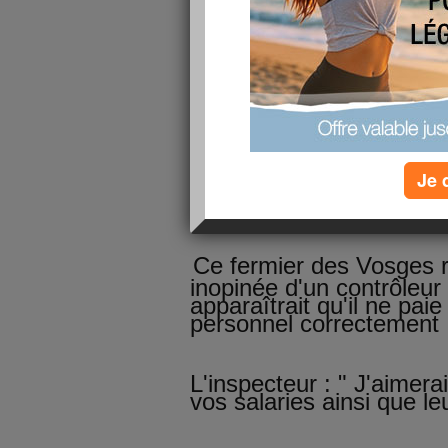
publié le 22/08/2013 à 19:47
Je viens vous poser une petite histoire reçu
Le plaisir d'être le patron.....
Je 
Sujet : Impôts
Ce fermier des Vosges re
inopinée d'un contrôleur 
apparaîtrait qu'il ne pai
personnel correctement 
L'inspecteur : " J'aimerai
vos salaries ainsi que le