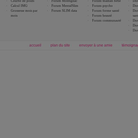
Courbe de poids
Forum Montignac
Forum maman bébé
Dos
Calcul IMG
Forum MentalSlim
Forum psycho
Dos
Grossesse mois par
Forum SLIM data
Forum forme santé
Dos
mois
Forum beauté
san
Forum communauté
Dos
Dos
Dos
accueil
plan du site
envoyer à une amie
témoigna
Forum minceur
Forum cuisine
Commencer un régime
boissons, vins et cocktails
Alimentation équilibrée et nutrition
astuces et bons plans
Minceur
Recette cuisine
exercices physiques
recette facile
produits minceur
Recette poulet
Tags
:
ventre plat
|
maigrir des fesses
|
abdominaux
|
régime américain
|
régime mayo
|
Découvrez aussi
:
exercices abdominaux
|
recette wok
|
ANXA Partenaires
:
Recette
de cuisine |
Recette cuisine
|