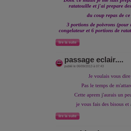
Donc ce matin je me suis pre
ratatouille et j'ai prepare de
du coup repas de ce 
3 portions de poivrons (pou
congelateur et 6 portions de rata
lire la suite
passage eclair....
publié le 06/09/2013 à 07:43
Je voulais vous dire
Pas le temps de m'attar
Cette aprem j'aurais un peu
je vous fais des bisous et 
lire la suite