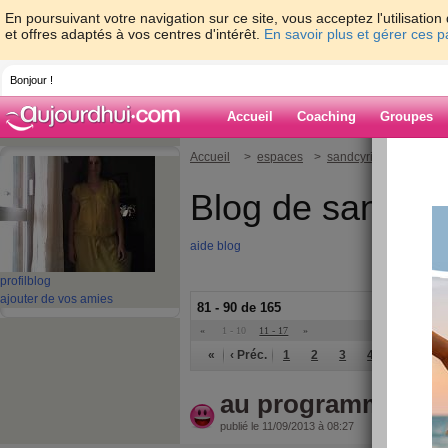
En poursuivant votre navigation sur ce site, vous acceptez l'utilisati
et offres adaptés à vos centres d'intérêt.
En savoir plus et gérer ces 
Bonjour !
Accueil
Coaching
Groupes
Accueil
>
espaces
>
sandcyril
Blog de sandcyri
aide blog
profil
blog
ajouter de vos amies
81 - 90 de 165
«
1 - 10
11 - 17
»
«
‹ Préc.
1
2
3
4
5
6
au programme : m
publié le 11/09/2013 à 08:27