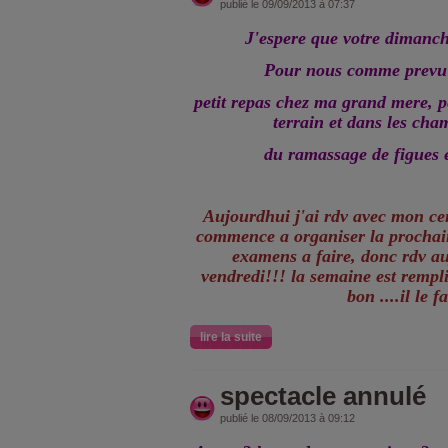
publié le 09/09/2013 à 07:37
J'espere que votre dimanch
Pour nous comme prevu ,
petit repas chez ma grand mere, 
terrain et dans les cha
du ramassage de figues 
Aujourdhui j'ai rdv avec mon c
commence a organiser la prochaine
examens a faire, donc rdv a
vendredi!!! la semaine est rempl
bon ....il le f
lire la suite
spectacle annulé
publié le 08/09/2013 à 09:12