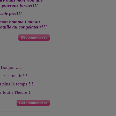
pare dans mon wok une
s poivrons farcies!!!
soir pret!!!
r mon homme ) mit au
touille au congelateur!!!
(8) commentaires
 Bonjour....
der ce matin!!!
 plus le temps!!!!
a tout a l'heure!!!
(12) commentaires