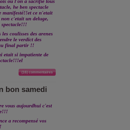
is ou l'on a sacrifié tous
tacle, he ben spectacle
 manifesté!!et ce n'etait
 non c'etait un deluge,
 spectacle!!!
les coulisses des arenes
tendre le verdict des
u final partir !!
 etait si impatiente de
ctacle!!!el
(16) commentaires
un bon samedi
tre vous aujourdhui c'est
e!!!
nce a recompensé vos
!