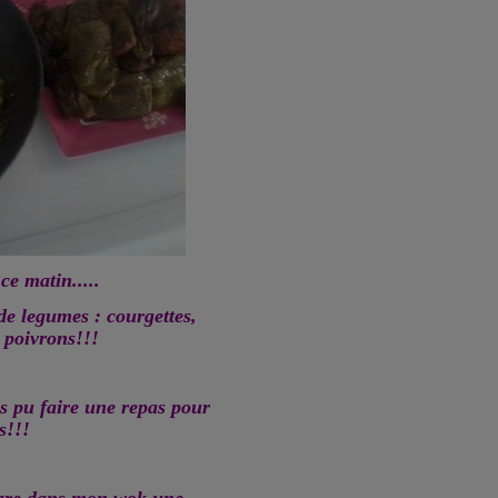
 ce matin.....
e legumes : courgettes,
 poivrons!!!
is pu faire une repas pour
s!!!