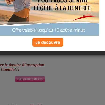
'ecole de Camille, c'etait
e cela ne peut que bien se
!
bien rempli entre rdv au
 l'apres mdi et 2h30 de
 au final de faire grand
rhdui ben faut que je
Je decouvre
oix!!ca se fera pas tout
er le dossier d'inscription
e Camille!!!
(10) commentaires