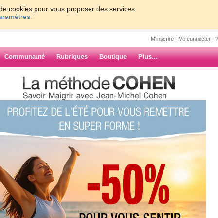
on de cookies pour vous proposer des services
paramètres.
M'inscrire
|
Me connecter
|
?
Communauté
Rubriques
Boutique
Plus...
l
7
8
9
10
Suiv. ›
»
enage
ARCHIVES