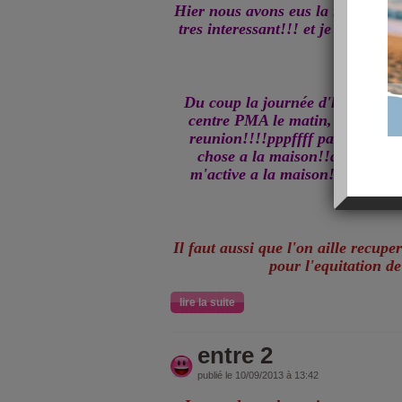
Hier nous avons eus la reunion a l
tres interessant!!! et je pense qu
passer!!
Du coup la journée d'hier a ete 
centre PMA le matin, mon sport
reunion!!!!pppffff pas le temps
chose a la maison!!donc aujou
m'active a la maison!!pas le ch
seul!!!
Il faut aussi que l'on aille recuper
pour l'equitation d
lire la suite
entre 2
publié le 10/09/2013 à 13:42