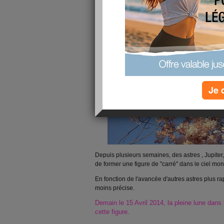
Je 
Depuis plusieurs semaines, des astres , Jupiter,
de former une figure de "carré" dans le ciel mo
En fonction de l'avancée d'autres astres plus rap
moins précise.
Demain le 15 Avril 2014, la pleine lune dans
cette figure.