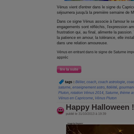
Vénus vient d'entrer dans le signe du Capri
séjournera jusqu'à la première semaine de M
Dans ce signe Vénus associe à l'amour le sens
engagements sont réfléchis, l'expression am
frustration qui, au final, alimente la passion.
la patience en amour, la tolérance, elle insta
dans une relation amoureuse.
Vénus en entrant dans le signe de Saturne imp
appréc
lire la suite
tags :
Bélier
,
coach
,
coach astrologie
,
coac
saturne
,
enseignement astro
,
fidélité
,
gourman
Pluton
,
rotation Vénus 2014
,
Saturne
,
thème as
Vénus en Capricorne
,
Vénus Pluton
Happy Halloween 
publié le 31/10/2013 à 19:39