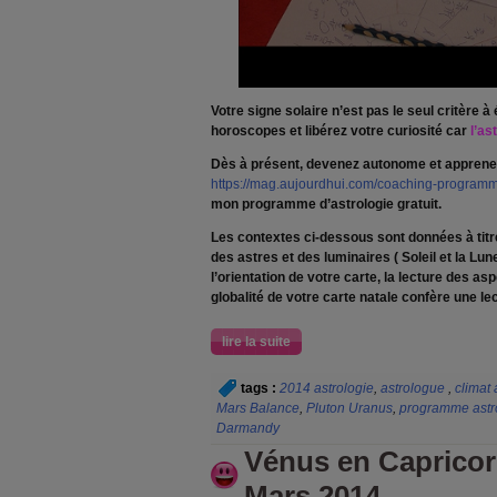
Votre signe solaire n’est pas le seul critère à
horoscopes et libérez votre curiosité car
l’as
Dès à présent, devenez autonome et apprenez à 
https://mag.aujourdhui.com/coaching-progra
mon programme d’astrologie gratuit.
Les contextes ci-dessous sont données à titre 
des astres et des luminaires ( Soleil et la Lun
l’orientation de votre carte, la lecture des asp
globalité de votre carte natale confère une le
lire la suite
tags :
2014 astrologie
,
astrologue
,
climat
Mars Balance
,
Pluton Uranus
,
programme astr
Darmandy
Vénus en Capricor
Mars 2014