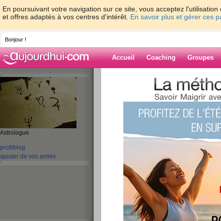
En poursuivant votre navigation sur ce site, vous acceptez l'utilisati
et offres adaptés à vos centres d'intérêt.
En savoir plus et gérer ces 
Bonjour !
Accueil
Coaching
Groupes
Accueil
>
espaces
>
ValerieDarmandy
Blog de Valeri
aide blog
Astrologue
profil
blog
1 - 10 de 22
«
‹ Préc.
1
2
3
Suiv.
ajouter de vos amies
Printemps 2014, os
changement.
publié le 14/04/2014 à 12:53