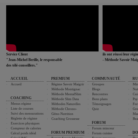
Service Client
ils ont réussi leur rég
"Jean-Michel Berille, le responsable
- Méthode Savoir Maig
des télé-conseillers."
ACCUEIL
PREMIUM
COMMUNAUTÉ
RU
Accueil
Régime Savoir Maigrir
Groupes
Min
Méthode Montignac
Blogs
Nut
Méthode MentalSlim
Rencontres
Cui
COACHING
Méthode Slim Data
Bons plans
Psy
Menus régime
Méthodes Naturelles
Témoignages
For
Liste de courses
Méthode Chrono-
Quiz
Gro
Suivi des mensurations
Géno-Nutrition
Ma
Réglette de régime
Coaching Grossesse
Bea
FORUM
Exercices physiques
Compteur de calories
Forum minceur
FORUM PREMIUM
DO
Calcul poids idéal
Forum cuisine