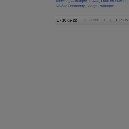
coaching astrologie
,
la lune
,
Lune en Poisson
Valérie Darmandy
,
Vierge
,
zodiaque
1 - 10 de 22
«
‹ Préc.
1
2
3
Suiv.