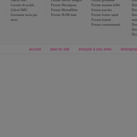
Calcul IMC
Forum Savoir Maigrir
Forum grossesse
Dos
Courbe de poids
Forum Montignac
Forum maman bébé
Dos
Calcul IMG
Forum MentalSlim
Forum psycho
Dos
Grossesse mois par
Forum SLIM data
Forum forme santé
Dos
mois
Forum beauté
san
Forum communauté
Dos
Dos
Dos
accueil
plan du site
envoyer à une amie
témoigna
Forum minceur
Forum cuisine
Commencer un régime
boissons, vins et cocktails
Alimentation équilibrée et nutrition
astuces et bons plans
Minceur
Recette cuisine
exercices physiques
recette facile
produits minceur
Recette poulet
Tags
:
ventre plat
|
maigrir des fesses
|
abdominaux
|
régime américain
|
régime mayo
|
Découvrez aussi
:
exercices abdominaux
|
recette wok
|
ANXA Partenaires
:
Recette
de cuisine |
Recette cuisine
|