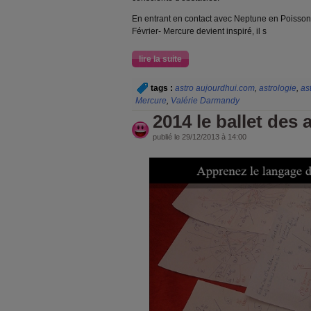
En entrant en contact avec Neptune en Poissons
Février- Mercure devient inspiré, il s
lire la suite
tags :
astro aujourdhui.com
,
astrologie
,
as
Mercure
,
Valérie Darmandy
2014 le ballet des 
publié le 29/12/2013 à 14:00