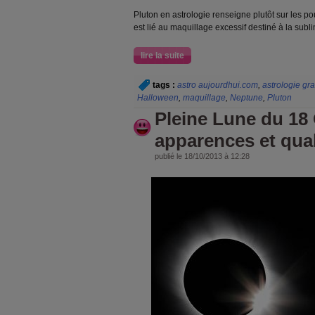
Pluton en astrologie renseigne plutôt sur les pou
est lié au maquillage excessif destiné à la subli
lire la suite
tags :
astro aujourdhui.com
,
astrologie gra
Halloween
,
maquillage
,
Neptune
,
Pluton
Pleine Lune du 18 
apparences et quali
publié le 18/10/2013 à 12:28