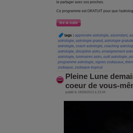
le partager avec vos proches.
Ce programme est GRATUIT pour que l'astrologi
lire la suite
tags :
apprendre astrologie
,
ascendant
,
as
astrologie
,
astrologie gratuit
,
astrologie gratuit
astrologie
,
coach astrologie
,
coaching astrolog
astrologie
,
discipline astro
,
enseignement astr
astrologie
,
luminaires astro
,
outil astrologie
,
po
programme astrologie
,
signes zodiacaux
,
thèm
zodiaque
,
zodiaque tropical
Pleine Lune demai
coeur de vous-mê
publié le 18/09/2013 à 23:44