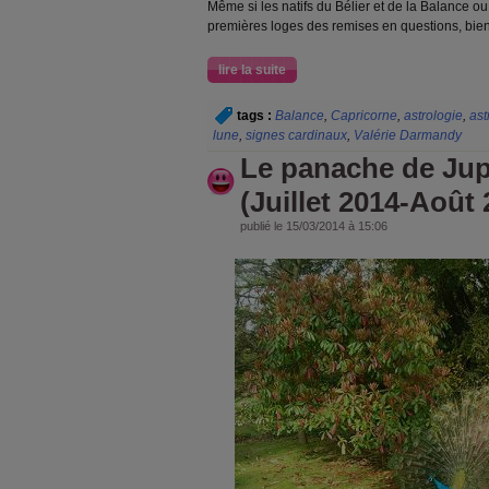
Même si les natifs du Bélier et de la Balance o
premières loges des remises en questions, bien
lire la suite
tags :
Balance
,
Capricorne
,
astrologie
,
ast
lune
,
signes cardinaux
,
Valérie Darmandy
Le panache de Jup
(Juillet 2014-Août 
publié le 15/03/2014 à 15:06