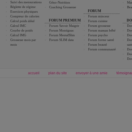
Suivi des mensurations
Géno-Nutrition
Ma
Réglette de régime
Coaching Grossesse
Bea
FORUM
Exercices physiques
Compteur de calories
Forum minceur
FORUM PREMIUM
DO
Calcul poids idéal
Forum cuisine
Calcul IMC
Forum Savoir Maigrir
Forum grossesse
Dos
Courbe de poids
Forum Montignac
Forum maman bébé
Dos
Calcul IMG
Forum MentalSlim
Forum psycho
Dos
Grossesse mois par
Forum SLIM data
Forum forme santé
Dos
mois
Forum beauté
san
Forum communauté
Dos
Dos
Dos
accueil
plan du site
envoyer à une amie
témoigna
Forum minceur
Forum cuisine
Commencer un régime
boissons, vins et cocktails
Alimentation équilibrée et nutrition
astuces et bons plans
Minceur
Recette cuisine
exercices physiques
recette facile
produits minceur
Recette poulet