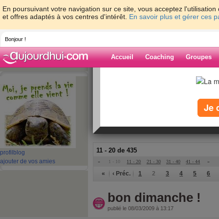
En poursuivant votre navigation sur ce site, vous acceptez l'utilisati
et offres adaptés à vos centres d'intérêt.
En savoir plus et gérer ces 
Bonjour !
Accueil
Coaching
Groupes
Accueil
>
espaces
>
frasy
Blog de frasy
Je 
aide blog
11 - 20 de 435
profil
blog
ajouter de vos amies
«
1 - 10
11 - 20
21 - 30
31 - 40
41 - 44
»
«
‹ Préc.
1
2
3
4
5
6
bon dimanche !
publié le 08/03/2009 à 13:17