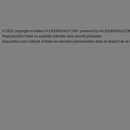
Tags
:
ventre plat
|
maigrir des fesses
|
abdominaux
|
régime américain
|
régime mayo
|
Découvrez aussi
:
exercices abdominaux
|
recette wok
|
ANXA Partenaires
:
Recette
de cuisine |
Recette cuisine
|
© 2011 copyright et éditeur AUJOURDHUI.COM / powered by AUJOURDHUI.CO
Reproduction totale ou partielle interdite sans accord préalable.
Aujourdhui.com collecte et traite les données personnelles dans le respect de la 