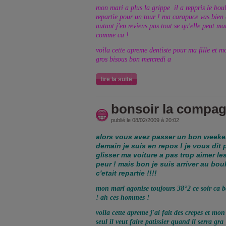
mon mari a plus la grippe
il a reppris le bou
repartie pour un tour ! ma carapuce vas bien 
autant j'en reviens pas tout se qu'elle peut m
comme ca !
voila cette apreme dentiste pour ma fille et mo
gros bisous bon mercredi a
lire la suite
bonsoir la compagn
publié le 08/02/2009 à 20:02
alors vous avez passer un bon weeken
demain je suis en repos ! je vous dit
glisser ma voiture a pas trop aimer les
peur ! mais bon je suis arriver au boul
c'etait repartie !!!!
mon mari agonise toujours 38°2 ce soir ca ba
! ah ces hommes !
voila cette apreme j'ai fait des crepes et mo
seul il veut faire patissier quand il serra gra