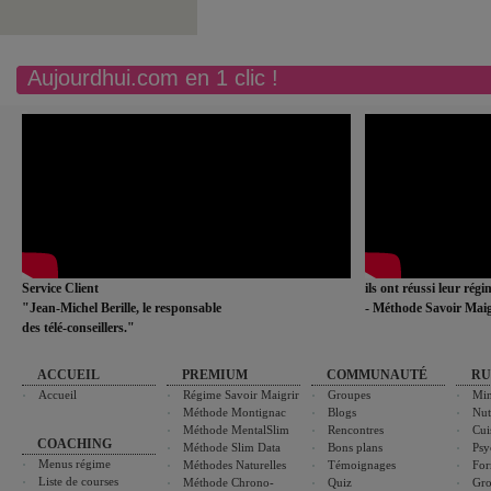
Aujourdhui.com en 1 clic !
Service Client
ils ont réussi leur rég
"Jean-Michel Berille, le responsable
- Méthode Savoir Maig
des télé-conseillers."
ACCUEIL
PREMIUM
COMMUNAUTÉ
RU
Accueil
Régime Savoir Maigrir
Groupes
Min
Méthode Montignac
Blogs
Nut
Méthode MentalSlim
Rencontres
Cui
COACHING
Méthode Slim Data
Bons plans
Psy
Menus régime
Méthodes Naturelles
Témoignages
For
Liste de courses
Méthode Chrono-
Quiz
Gro