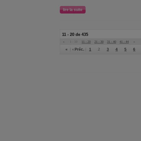
lire la suite
11 - 20 de 435
«
1 - 10
11 - 20
21 - 30
31 - 40
41 - 44
»
«
‹ Préc.
1
2
3
4
5
6