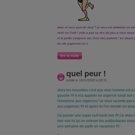
alors et vous quoi de neuf ? je vous est delaisser un pti
venir sur l'ordi ! voila a part ca rien de plus a vous ra
et la petite carapuce vas chez mes parents ! en alsace 
du site papounet on c
lire la suite
quel peur !
publié le 18/02/2009 à 09:31
alors les nouvelles c'est que mon homme est a l
gauche !!!! il m'a appeler en urgence lundi soir 
l'enmenne aux urgences ! je vous raconte pas la
aux urgences !!!! et apres ils l'on monter en pn
j'ai passer une super nuit lundi soir !!!! j'ai etais 
hier soir ils lui on enlever les antibiotiques sous
une semaine de partir en vacances !!!!