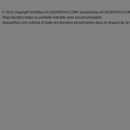
ANXA Partenaires
:
Recette
de cuisine |
Recette cuisine
|
© 2011 copyright et éditeur AUJOURDHUI.COM / powered by AUJOURDHUI.CO
Reproduction totale ou partielle interdite sans accord préalable.
Aujourdhui.com collecte et traite les données personnelles dans le respect de la 