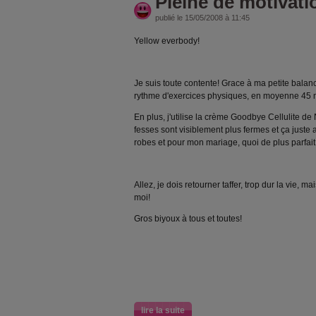
Pleine de motivati
publié le 15/05/2008 à 11:45
Yellow everbody!
Je suis toute contente! Grace à ma petite balanc
rythme d'exercices physiques, en moyenne 45
En plus, j'utilise la crème Goodbye Cellulite de
fesses sont visiblement plus fermes et ça juste a
robes et pour mon mariage, quoi de plus parfait
Allez, je dois retourner taffer, trop dur la vie, m
moi!
Gros biyoux à tous et toutes!
lire la suite