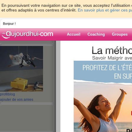
En poursuivant votre navigation sur ce site, vous acceptez l'utilisati
et offres adaptés à vos centres d'intérêt.
En savoir plus et gérer ces 
Bonjour !
Accueil
Coaching
Groupes
Accueil
>
espaces
>
Lilithsha
Blog de Lilithsh
aide blog
61 - 70 de 108
profil
blog
«
1 - 10
11 - 11
»
ajouter de vos amies
«
‹ Préc.
1
2
3
4
5
6
J-25: description 
publié le 03/06/2008 à 14:28