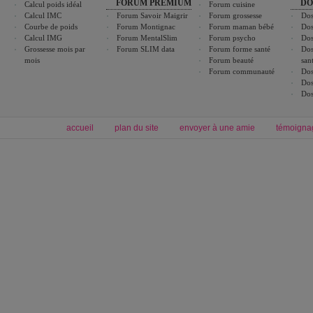
FORUM PREMIUM
DO
Calcul poids idéal
Forum cuisine
Calcul IMC
Forum Savoir Maigrir
Forum grossesse
Dos
Courbe de poids
Forum Montignac
Forum maman bébé
Dos
Calcul IMG
Forum MentalSlim
Forum psycho
Dos
Grossesse mois par
Forum SLIM data
Forum forme santé
Dos
mois
Forum beauté
san
Forum communauté
Dos
Dos
Dos
accueil
plan du site
envoyer à une amie
témoigna
Forum minceur
Forum cuisine
Commencer un régime
boissons, vins et cocktails
Alimentation équilibrée et nutrition
astuces et bons plans
Minceur
Recette cuisine
exercices physiques
recette facile
produits minceur
Recette poulet
Tags
:
ventre plat
|
maigrir des fesses
|
abdominaux
|
régime américain
|
régime mayo
|
Découvrez aussi
:
exercices abdominaux
|
recette wok
|