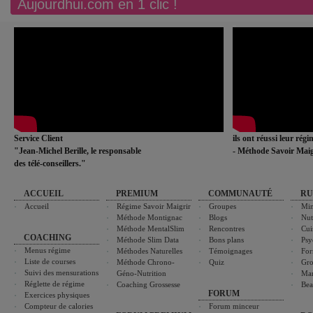
Aujourdhui.com en 1 clic !
Service Client
ils ont réussi leur rég
"Jean-Michel Berille, le responsable
- Méthode Savoir Maig
des télé-conseillers."
ACCUEIL
PREMIUM
COMMUNAUTÉ
RU
Accueil
Régime Savoir Maigrir
Groupes
Min
Méthode Montignac
Blogs
Nut
Méthode MentalSlim
Rencontres
Cui
COACHING
Méthode Slim Data
Bons plans
Psy
Menus régime
Méthodes Naturelles
Témoignages
For
Liste de courses
Méthode Chrono-
Quiz
Gro
Suivi des mensurations
Géno-Nutrition
Ma
Réglette de régime
Coaching Grossesse
Bea
FORUM
Exercices physiques
Compteur de calories
Forum minceur