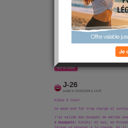
Kikou à tous!
J-25, comme mon âge! J'suis toute ex
je voulais perdre mes kilos pour ce 
réussi mon défi, reporté à plus tard
Ma maman a fini la robe, elle est su
voulais! Elle est en satin blanc bri
joli décoletté derrière. Un ruban po
Je 
dos nu, de la dentelle pour simuler 
devant) et qui dégouline de su
lire la suite
J-26
publié le 02/06/2008 à 14:05
Kikou à tous!
Ce week-end fut trop chargé et surto
J'ai validé mon bouquet de mariée av
3 bouquets
! hihihi! et oui, en Prove
laisse un bouquet à la Vierge. Pi il