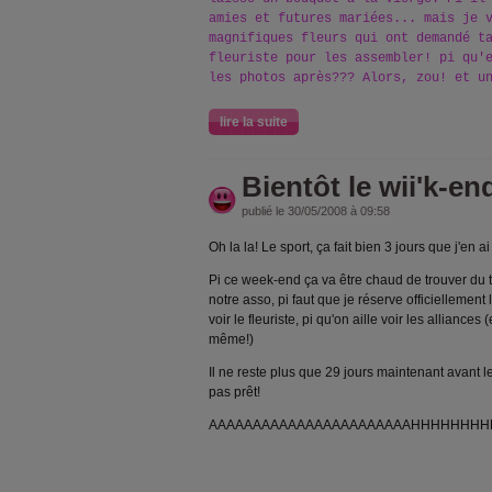
amies et futures mariées... mais je 
magnifiques fleurs qui ont demandé t
fleuriste pour les assembler! pi qu'
les photos après??? Alors, zou! et u
lire la suite
Bientôt le wii'k-en
publié le 30/05/2008 à 09:58
Oh la la! Le sport, ça fait bien 3 jours que j'en ai p
Pi ce week-end ça va être chaud de trouver du 
notre asso, pi faut que je réserve officiellement l
voir le fleuriste, pi qu'on aille voir les alliances
même!)
Il ne reste plus que 29 jours maintenant avant le 
pas prêt!
AAAAAAAAAAAAAAAAAAAAAAAHHHHHHHHHHHHHH