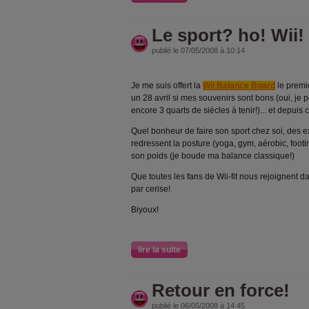
Le sport? ho! Wii!
publié le 07/05/2008 à 10:14
Je me suis offert la
Wii Balance Board
le premie
un 28 avril si mes souvenirs sont bons (oui, je pe
encore 3 quarts de siècles à tenir!)... et depuis
Quel bonheur de faire son sport chez soi, des e
redressent la posture (yoga, gym, aérobic, footing
son poids (je boude ma balance classique!)
Que toutes les fans de Wii-fit nous rejoignent
par cerise!
Biyoux!
lire la suite
Retour en force!
publié le 06/05/2008 à 14:45