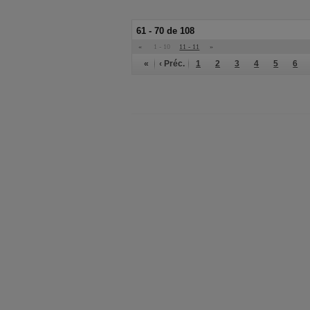
61 - 70 de 108
«
1 - 10
11 - 11
»
«
‹ Préc.
1
2
3
4
5
6