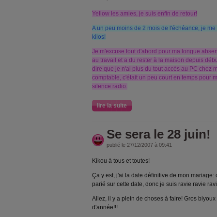
Yellow les amies, je suis enfin de retour!
A un peu moins de 2 mois de l'échéance, je me
kilos!
Je m'excuse tout d'abord pour ma longue absen
au travail et a du rester à la maison depuis déb
dire que je n'ai plus du tout accès au PC chez mo
comptable, c'était un peu court en temps pour me 
silence radio.
lire la suite
Se sera le 28 juin!
publié le 27/12/2007 à 09:41
Kikou à tous et toutes!
Ça y est, j'ai la date définitive de mon mariage: 
parié sur cette date, donc je suis ravie ravie ravie
Allez, il y a plein de choses à faire! Gros biyoux
d'année!!!