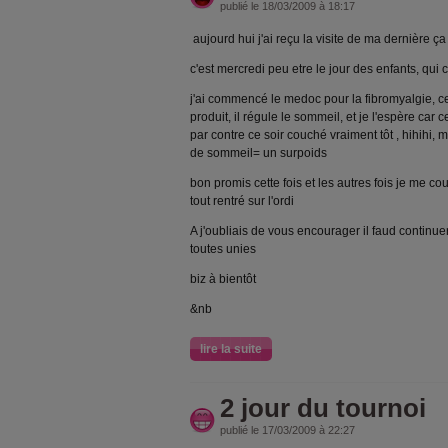
publié le 18/03/2009 à 18:17
aujourd hui j'ai reçu la visite de ma dernière ça
c'est mercredi peu etre le jour des enfants, qui c
j'ai commencé le medoc pour la fibromyalgie, ce 
produit, il régule le sommeil, et je l'espère car c
par contre ce soir couché vraiment tôt , hihihi, 
de sommeil= un surpoids
bon promis cette fois et les autres fois je me cou
tout rentré sur l'ordi
A j'oubliais de vous encourager il faud continu
toutes unies
biz à bientôt
&nb
lire la suite
2 jour du tournoi
publié le 17/03/2009 à 22:27