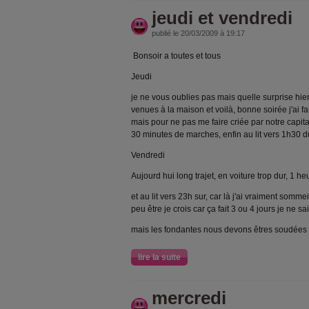
jeudi et vendredi
publié le 20/03/2009 à 19:17
Bonsoir a toutes et tous
Jeudi
je ne vous oublies pas mais quelle surprise hie
venues à la maison et voilà, bonne soirée j'ai fa
mais pour ne pas me faire criée par notre capitai
30 minutes de marches, enfin au lit vers 1h30 
Vendredi
Aujourd hui long trajet, en voiture trop dur, 1 h
et au lit vers 23h sur, car là j'ai vraiment sommeil
peu être je crois car ça fait 3 ou 4 jours je ne sa
mais les fondantes nous devons êtres soudées
lire la suite
mercredi