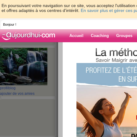
En poursuivant votre navigation sur ce site, vous acceptez l'utilisati
et offres adaptés à vos centres d'intérêt.
En savoir plus et gérer ces 
Bonjour !
Accueil
Coaching
Groupes
Accueil
>
espaces
>
iennaf
Blog de iennaf
aide blog
profil
blog
ajouter de vos amies
91 - 100 de 128
«
1 - 10
11 - 13
»
«
‹ Préc.
1
2
3
4
5
6
jeudi le 26/03
publié le 26/03/2009 à 17:43