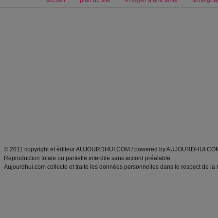
accueil
plan du site
envoyer à une amie
témoigna
Forum minceur
Forum cuisine
Commencer un régime
boissons, vins et cocktails
Alimentation équilibrée et nutrition
astuces et bons plans
Minceur
Recette cuisine
exercices physiques
recette facile
produits minceur
Recette poulet
Tags
:
ventre plat
|
maigrir des fesses
|
abdominaux
|
régime américain
|
régime mayo
|
Découvrez aussi
:
exercices abdominaux
|
recette wok
|
ANXA Partenaires
:
Recette
de cuisine |
Recette cuisine
|
© 2011 copyright et éditeur AUJOURDHUI.COM / powered by AUJOURDHUI.CO
Reproduction totale ou partielle interdite sans accord préalable.
Aujourdhui.com collecte et traite les données personnelles dans le respect de la 