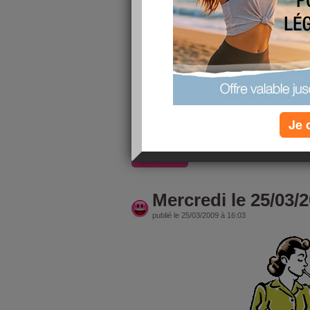
Bonjours à toutes et tous
journée dure comme je ne les aimes pas mais il 
kiné, aquaygym en piscine pendant 45 minutes, 
crise( grosse fatigue, douleurs)
j encourage les fondantes pour l
dis à demain
,
avec j'espère un meilleur entrain
Je 
bises
lire la suite
Mercredi le 25/03/
publié le 25/03/2009 à 16:03