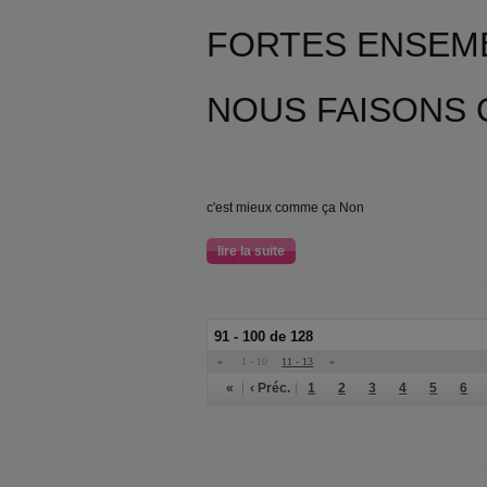
FORTES ENSEM
NOUS FAISONS 
c'est mieux comme ça Non
lire la suite
91 - 100 de 128
«
1 - 10
11 - 13
»
«
‹ Préc.
1
2
3
4
5
6