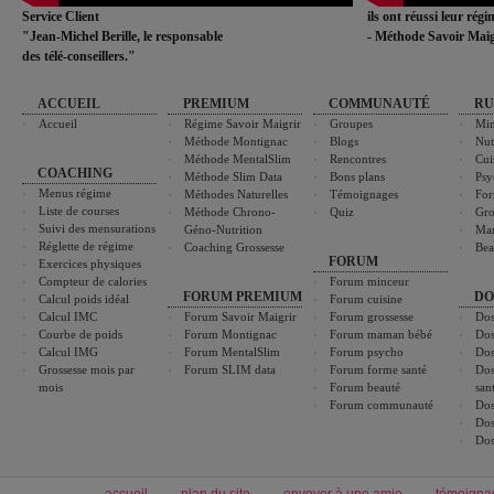
Service Client
ils ont réussi leur rég
"Jean-Michel Berille, le responsable
- Méthode Savoir Maig
des télé-conseillers."
ACCUEIL
PREMIUM
COMMUNAUTÉ
RU
Accueil
Régime Savoir Maigrir
Groupes
Min
Méthode Montignac
Blogs
Nut
Méthode MentalSlim
Rencontres
Cui
COACHING
Méthode Slim Data
Bons plans
Psy
Menus régime
Méthodes Naturelles
Témoignages
For
Liste de courses
Méthode Chrono-
Quiz
Gro
Suivi des mensurations
Géno-Nutrition
Ma
Réglette de régime
Coaching Grossesse
Bea
FORUM
Exercices physiques
Compteur de calories
Forum minceur
FORUM PREMIUM
DO
Calcul poids idéal
Forum cuisine
Calcul IMC
Forum Savoir Maigrir
Forum grossesse
Dos
Courbe de poids
Forum Montignac
Forum maman bébé
Dos
Calcul IMG
Forum MentalSlim
Forum psycho
Dos
Grossesse mois par
Forum SLIM data
Forum forme santé
Dos
mois
Forum beauté
san
Forum communauté
Dos
Dos
Dos