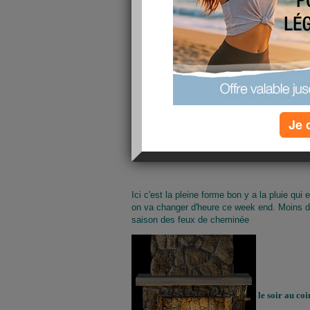
HELLO LES AMI(E)S
Je 
Ici c'est la pleine forme bon y a la pluie qui
on va changer d'heure ce week end. Moins de 
saison des feux de cheminée
le soir au co