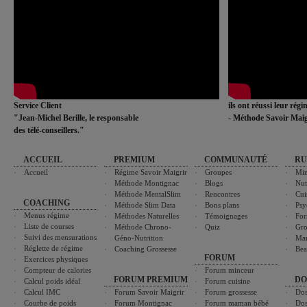
Service Client
ils ont réussi leur rég
"Jean-Michel Berille, le responsable
- Méthode Savoir Maig
des télé-conseillers."
ACCUEIL
PREMIUM
COMMUNAUTÉ
RU
Accueil
Régime Savoir Maigrir
Groupes
Min
Méthode Montignac
Blogs
Nut
Méthode MentalSlim
Rencontres
Cui
COACHING
Méthode Slim Data
Bons plans
Psy
Menus régime
Méthodes Naturelles
Témoignages
For
Liste de courses
Méthode Chrono-
Quiz
Gro
Suivi des mensurations
Géno-Nutrition
Ma
Réglette de régime
Coaching Grossesse
Bea
FORUM
Exercices physiques
Compteur de calories
Forum minceur
FORUM PREMIUM
DO
Calcul poids idéal
Forum cuisine
Calcul IMC
Forum Savoir Maigrir
Forum grossesse
Dos
Courbe de poids
Forum Montignac
Forum maman bébé
Dos