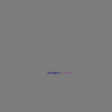
Un gars
/
Une fille