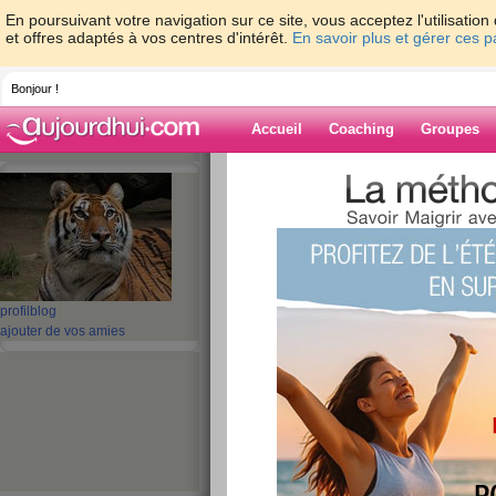
En poursuivant votre navigation sur ce site, vous acceptez l'utilisati
et offres adaptés à vos centres d'intérêt.
En savoir plus et gérer ces 
Bonjour !
Accueil
Coaching
Groupes
Accueil
>
espaces
>
salem04
Blog de salem0
aide blog
profil
blog
ajouter de vos amies
31 - 40 de 160
«
1 - 10
11 - 16
»
«
‹ Préc.
1
2
3
4
5
6
Lecture
publié le 23/10/2008 à 03:46