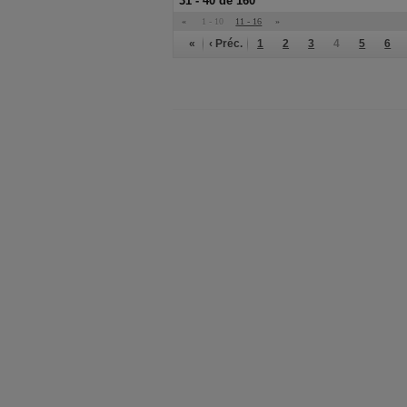
31 - 40 de 160
«
1 - 10
11 - 16
»
«
‹ Préc.
1
2
3
4
5
6