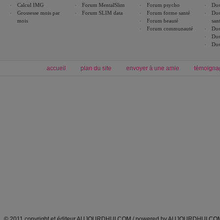
Calcul IMG
Forum MentalSlim
Forum psycho
Dos
Grossesse mois par
Forum SLIM data
Forum forme santé
Dos
mois
Forum beauté
san
Forum communauté
Dos
Dos
Dos
accueil
plan du site
envoyer à une amie
témoigna
Forum minceur
Forum cuisine
Commencer un régime
boissons, vins et cocktails
Alimentation équilibrée et nutrition
astuces et bons plans
Minceur
Recette cuisine
exercices physiques
recette facile
produits minceur
Recette poulet
Tags
:
ventre plat
|
maigrir des fesses
|
abdominaux
|
régime américain
|
régime mayo
|
Découvrez aussi
:
exercices abdominaux
|
recette wok
|
ANXA Partenaires
:
Recette
de cuisine |
Recette cuisine
|
© 2011 copyright et éditeur AUJOURDHUI.COM / powered by AUJOURDHUI.CO