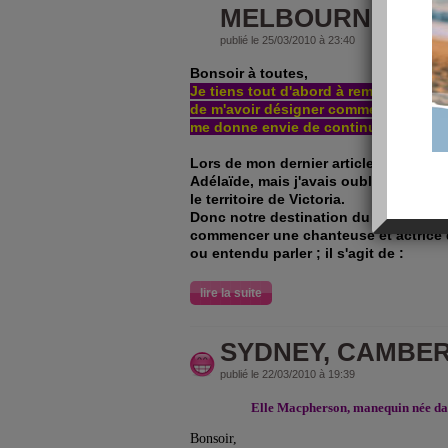
MELBOURNE !
publié le 25/03/2010 à 23:40
Bonsoir à toutes,
Je tiens tout d'abord à remercier tout
de m'avoir désigner comme blog coup
me donne envie de continuer ce long
Lors de mon dernier article, je disais 
Adélaïde, mais j'avais oublié que just
le territoire de Victoria.
Donc notre destination du jour est M
commencer une chanteuse et actrice 
ou entendu parler ; il s'agit de :
lire la suite
SYDNEY, CAMBE
publié le 22/03/2010 à 19:39
Elle Macpherson, manequin née dan
Bonsoir,