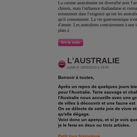
La cuisine australienne est diversifié avec l'a
chinois, mais l'influence thaïlandaise et viet
notamment dans l'exigence qu'ont les australi
qu'il consomment. La vie gastronomique n'est
d'année. Les australiens contrairement à une
plats à
lire la suite
L'AUSTRALIE
publié le 19/03/2010 à 19:58
Bonsoir à toutes,
Après un repos de quelques jours bie
pour l'Australie. Terre sauvage et c
l'Australie nous accueille avec une g
de villes à découvrir et une faune est
On se délecte de cette joie de vivre 
qu'elle dégage.
Voici donc un aperçu, et si je vois qu
je le ferai en deux ou trois articles.
Petit tour
historique.