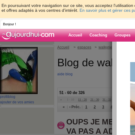
En poursuivant votre navigation sur ce site, vous acceptez l'utilisati
et offres adaptés à vos centres d'intérêt.
En savoir plus et gérer ces 
Bonjour !
Accueil
Coaching
Groupes
Accueil
>
espaces
>
walkyrie2
Blog de walkyri
aide blog
51 - 60 de 326
profil
blog
«
1 - 10
11 - 20
21 - 30
31 - 33
»
ajouter de vos amies
«
‹ Préc.
1
2
3
4
5
6
OUPS JE ME SUIS
VA PAS A ADELAÏ