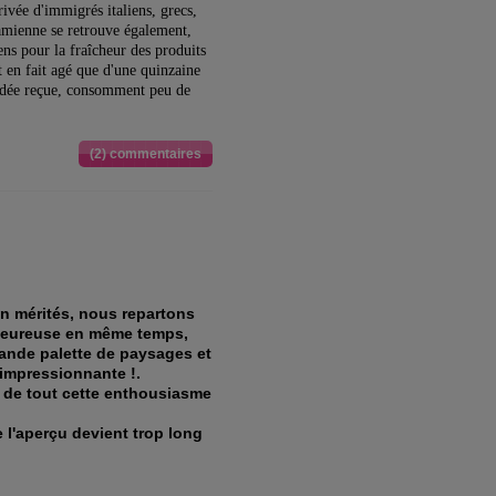
rrivée d'immigrés italiens, grecs,
namienne se retrouve également,
ens pour la fraîcheur des produits
 en fait agé que d'une quinzaine
 idée reçue, consomment peu de
(2) commentaires
n mérités, nous repartons
haleureuse en même temps,
rande palette de paysages et
 impressionnante !.
et de tout cette enthousiasme
e l'aperçu devient trop long