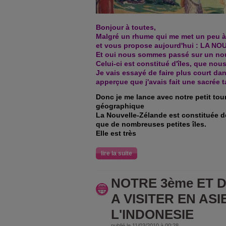
Bonjour à toutes,
Malgré un rhume qui me met un peu à 
et vous propose aujourd'hui : LA 
Et oui nous sommes passé sur un no
Celui-ci est constitué d'îles, que nous
Je vais essayé de faire plus court dan
apperçue que j'avais fait une sacrée ta
Donc je me lance avec notre petit tour
géographique
La Nouvelle-Zélande est constituée de
que de nombreuses petites îles.
Elle est très
lire la suite
NOTRE 3ème ET 
A VISITER EN ASIE
L'INDONESIE
publié le 11/03/2010 à 00:28