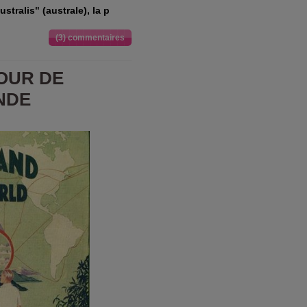
stralis" (australe), la p
(3) commentaires
OUR DE
NDE