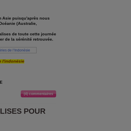
en Asie puisqu'après nous
Océanie (Australie,
alises de toute cette journée
er de la sérénité retrouvée.
e l'indonésie
 E
(4) commentaires
ALISES POUR