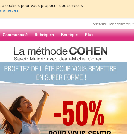
on de cookies pour vous proposer des services
paramètres.
M'inscrire
|
Me connecter
|
?
Communauté
Rubriques
Boutique
Plus...
e2
7
8
9
10
Suiv. ›
»
 LOUPEE, ON
ARCHIVES
DE MAIS A