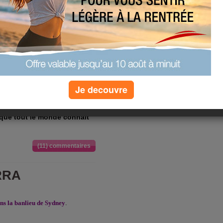
e l'équipe d'Aujourd'hui.com
 de coeur de la semaine. Ca
 voyage
.
que l'on devait partir pour
Je decouvre
e avant il y a Melbourne sur
elbourne, avec pour
que tout le monde connaît
(11) commentaires
RRA
.
s la banlieu de Sydney