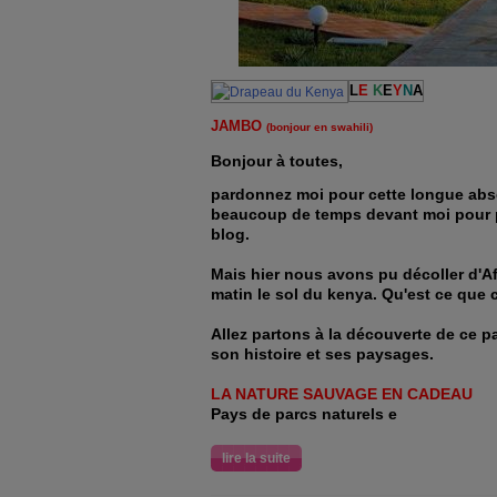
L
E
K
E
Y
N
A
JAMBO
(bonjour en swahili)
Bonjour à toutes,
pardonnez moi pour cette longue abse
beaucoup de temps devant moi pour p
blog.
Mais hier nous avons pu décoller d'Af
matin le sol du kenya. Qu'est ce que c'
Allez partons à la découverte de ce pa
son histoire et ses paysages.
LA NATURE SAUVAGE EN CADEAU
Pays de parcs naturels e
lire la suite