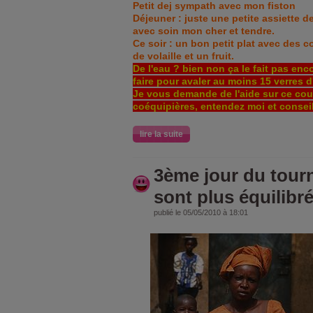
Petit dej sympath avec mon fiston
Déjeuner : juste une petite assiette 
avec soin mon cher et tendre.
Ce soir : un bon petit plat avec des c
de volaille et un fruit.
De l'eau ? bien non ça le fait pas encor
faire pour avaler au moins 15 verres d'
Je vous demande de l'aide sur ce cou
coéquipières, entendez moi et consei
lire la suite
3ème jour du tourn
sont plus équilibr
publié le 05/05/2010 à 18:01