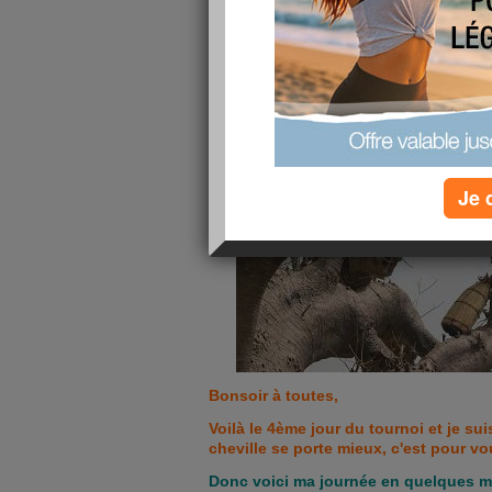
publié le 06/05/2010 à 19:22
Je 
Bonsoir à toutes,
Voilà le 4ème jour du tournoi et je s
cheville se porte mieux, c'est pour vo
Donc voici ma journée en quelques 