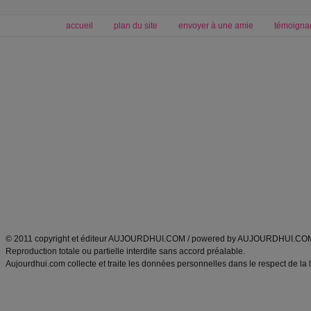
accueil
plan du site
envoyer à une amie
témoigna
Forum minceur
Forum cuisine
Commencer un régime
boissons, vins et cocktails
Alimentation équilibrée et nutrition
astuces et bons plans
Minceur
Recette cuisine
exercices physiques
recette facile
produits minceur
Recette poulet
Tags
:
ventre plat
|
maigrir des fesses
|
abdominaux
|
régime américain
|
régime mayo
|
Découvrez aussi
:
exercices abdominaux
|
recette wok
|
ANXA Partenaires
:
Recette
de cuisine |
Recette cuisine
|
© 2011 copyright et éditeur AUJOURDHUI.COM / powered by AUJOURDHUI.CO
Reproduction totale ou partielle interdite sans accord préalable.
Aujourdhui.com collecte et traite les données personnelles dans le respect de la 