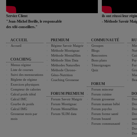
Service Client
ils ont réussi leur rég
"Jean-Michel Berille, le responsable
- Méthode Savoir Maig
des télé-conseillers."
ACCUEIL
PREMIUM
COMMUNAUTÉ
RU
Accueil
Régime Savoir Maigrir
Groupes
Min
Méthode Montignac
Blogs
Nut
Méthode MentalSlim
Rencontres
Cui
COACHING
Méthode Slim Data
Bons plans
Psy
Menus régime
Méthodes Naturelles
Témoignages
For
Liste de courses
Méthode Chrono-
Quiz
Gro
Suivi des mensurations
Géno-Nutrition
Ma
Réglette de régime
Coaching Grossesse
Bea
FORUM
Exercices physiques
Compteur de calories
Forum minceur
FORUM PREMIUM
DO
Calcul poids idéal
Forum cuisine
Calcul IMC
Forum Savoir Maigrir
Forum grossesse
Dos
Courbe de poids
Forum Montignac
Forum maman bébé
Dos
Calcul IMG
Forum MentalSlim
Forum psycho
Dos
Grossesse mois par
Forum SLIM data
Forum forme santé
Dos
mois
Forum beauté
san
Forum communauté
Dos
Dos
Dos