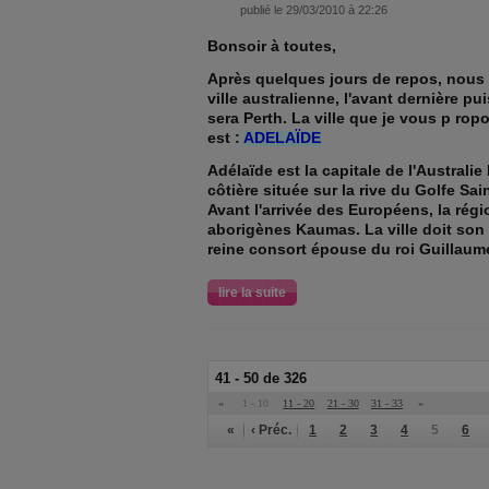
publié le 29/03/2010 à 22:26
Bonsoir à toutes,
Après quelques jours de repos, nous v
ville australienne, l'avant dernière pu
sera Perth. La ville que je vous p rop
est :
ADELAÏDE
Adélaïde est la capitale de l'Australie 
côtière située sur la rive du Golfe Sai
Avant l'arrivée des Européens, la régi
aborigènes Kaumas. La ville doit son 
reine consort épouse du roi Guillaume
lire la suite
41 - 50 de 326
«
1 - 10
11 - 20
21 - 30
31 - 33
»
«
‹ Préc.
1
2
3
4
5
6