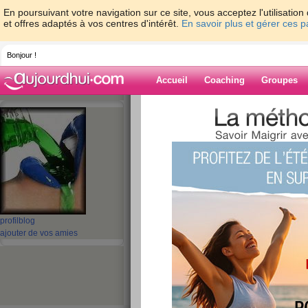
En poursuivant votre navigation sur ce site, vous acceptez l'utilisati
et offres adaptés à vos centres d'intérêt.
En savoir plus et gérer ces 
Bonjour !
Accueil
Coaching
Groupes
Accueil
>
espaces
>
walkyrie2
Blog de walkyri
aide blog
41 - 50 de 326
profil
blog
«
1 - 10
11 - 20
21 - 30
31 - 33
»
ajouter de vos amies
«
‹ Préc.
1
2
3
4
5
6
4ème jour de tourn
mieux qu'hier !