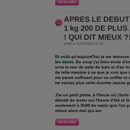
lire la suite
APRES LE DEBUT
1 kg 200 DE PLU
! QUI DIT MIEUX ?!!!
publié le 25/10/2009 à 01:49
Et voilà qu'aujourd'hui je me retrouv
les dents
. Du coup j'ai bien envie d'e
orne le mur de salle de bain et d'en in
de telle manière à ce que je vois que
me parait suffisant pour se coiffer et 
ne verrais plus cette énorme masse g
J'ai un petit pbme, à l'heure où j'écr
décidé de rester sur l'heure d'été et l
seulement à 3h00 du matin que l'on pa
mince alors moi qui aur
lire la suite