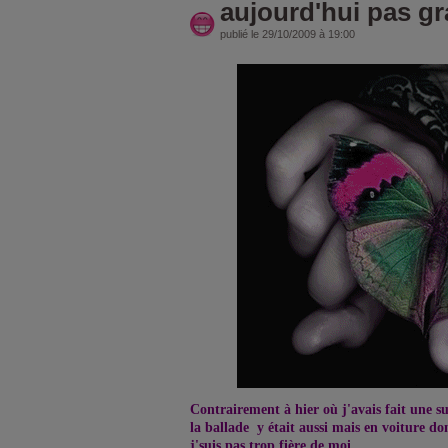
aujourd'hui pas g
publié le 29/10/2009 à 19:00
Contrairement à hier où j'avais fait une s
la ballade y était aussi mais en voiture do
j'suis pas trop fière de moi.