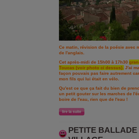
Ce matin, révision de la poésie avec m
de l'anglais.
Cet après-midi de 15h00 à 17h30
gran
Toucas (voir photo ci dessus).
J'ai m
façon pouvais pas faire autrement car
mon fils qui lui était en vélo.
Qu'est ce que ça fait du bien de prend
un petit gouter sur les marches de l'éc
boire de l'eau, rien que de l'eau !
lire la suite
PETITE BALLADE