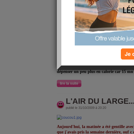
BONSOIR,
Aujourd'hui bcp de vent et de fraîcheur, ç
punch mais en fin de journée c quand mêm
Ce matin réveil engourdie encor une fois, 
hier soir, faut pas que je refasse la même e
A midi, repas vite fait puisque nous devion
A peine revenue à la maison, je repartais j
Je 
cigarettes.
Pour le retour je n'ai pas pris le même chem
d'un kilomètre histoire de faire durer un 
dépenser un peu plus en calorie car 15 mn 
lire la suite
L'AIR DU LARGE... 
publié le 31/10/2009 à 20:20
Aujourd'hui, la matinée a été gentille ave
que j'avais pris la semaine dernière, ouf c