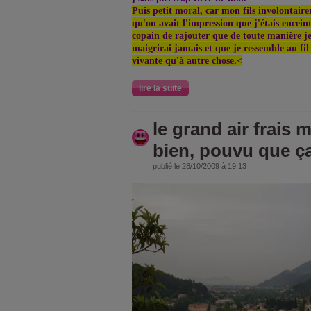
Puis petit moral, car mon fils involontai
qu'on avait l'impression que j'étais encei
copain de rajouter que de toute manière je 
maigrirai jamais et que je ressemble au fil
vivante qu'à autre chose.<
lire la suite
le grand air frais 
bien, pouvu que ça
publié le 28/10/2009 à 19:13