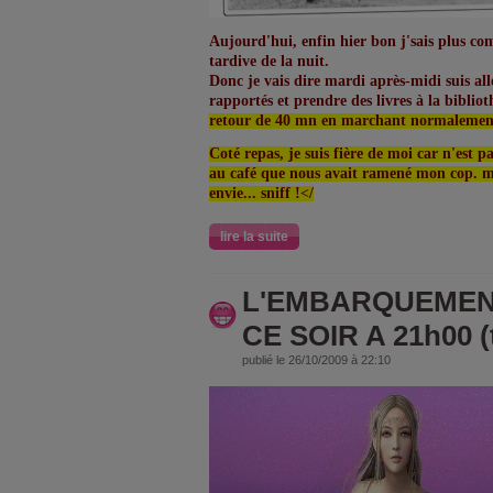
Aujourd'hui, enfin hier bon j'sais plus co
tardive de la nuit.
Donc je vais dire mardi après-midi suis all
rapportés et prendre des livres à la biblio
retour de 40 mn en marchant normalemen
Coté repas, je suis fière de moi car n'est p
au café que nous avait ramené mon cop. mai
envie... sniff !</
lire la suite
L'EMBARQUEMENT
CE SOIR A 21h00 (
publié le 26/10/2009 à 22:10