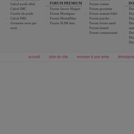
FORUM PREMIUM
DO
Calcul poids idéal
Forum cuisine
Calcul IMC
Forum Savoir Maigrir
Forum grossesse
Dos
Courbe de poids
Forum Montignac
Forum maman bébé
Dos
Calcul IMG
Forum MentalSlim
Forum psycho
Dos
Grossesse mois par
Forum SLIM data
Forum forme santé
Dos
mois
Forum beauté
san
Forum communauté
Dos
Dos
Dos
accueil
plan du site
envoyer à une amie
témoigna
Forum minceur
Forum cuisine
Commencer un régime
boissons, vins et cocktails
Alimentation équilibrée et nutrition
astuces et bons plans
Minceur
Recette cuisine
exercices physiques
recette facile
produits minceur
Recette poulet
Tags
:
ventre plat
|
maigrir des fesses
|
abdominaux
|
régime américain
|
régime mayo
|
Découvrez aussi
:
exercices abdominaux
|
recette wok
|