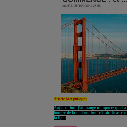
publié le 25/10/2009 à 23:58
Article bref puisque :
Aujourd'hui, j'ai mangé n'importe quoi à 
bouger de la maison, bref c'était désas
la ligne