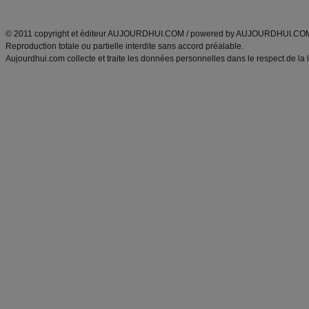
ANXA Partenaires
:
Recette
de cuisine |
Recette cuisine
|
© 2011 copyright et éditeur AUJOURDHUI.COM / powered by AUJOURDHUI.CO
Reproduction totale ou partielle interdite sans accord préalable.
Aujourdhui.com collecte et traite les données personnelles dans le respect de la 