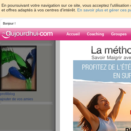
En poursuivant votre navigation sur ce site, vous acceptez l'utilisati
et offres adaptés à vos centres d'intérêt.
En savoir plus et gérer ces 
Bonjour !
Accueil
Coaching
Groupes
Accueil
>
espaces
>
walkyrie2
Blog de walkyri
aide blog
91 - 100 de 326
profil
blog
«
1 - 10
11 - 20
21 - 30
31 - 33
»
ajouter de vos amies
«
‹ Préc.
1
2
3
4
5
6
BOUH QUEL VENT.
publié le 02/11/2009 à 22:53