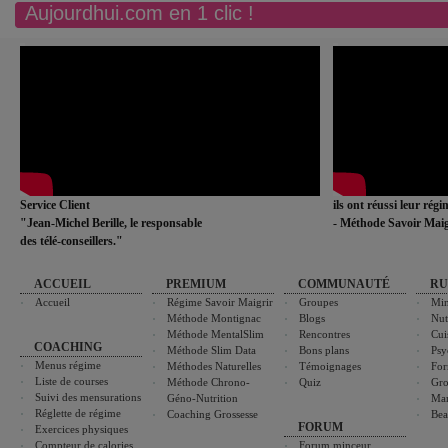
Aujourdhui.com en 1 clic !
Service Client
ils ont réussi leur rég
"Jean-Michel Berille, le responsable
- Méthode Savoir Maig
des télé-conseillers."
ACCUEIL
PREMIUM
COMMUNAUTÉ
RU
Accueil
Régime Savoir Maigrir
Groupes
Min
Méthode Montignac
Blogs
Nut
Méthode MentalSlim
Rencontres
Cui
COACHING
Méthode Slim Data
Bons plans
Psy
Menus régime
Méthodes Naturelles
Témoignages
For
Liste de courses
Méthode Chrono-
Quiz
Gro
Suivi des mensurations
Géno-Nutrition
Ma
Réglette de régime
Coaching Grossesse
Bea
FORUM
Exercices physiques
Compteur de calories
Forum minceur