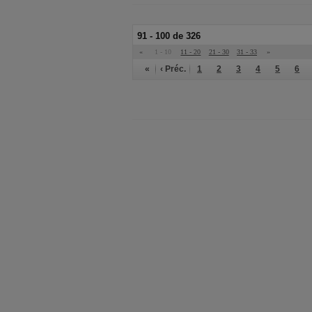
91 - 100 de 326
«
1 - 10
11 - 20
21 - 30
31 - 33
»
«
‹ Préc.
1
2
3
4
5
6