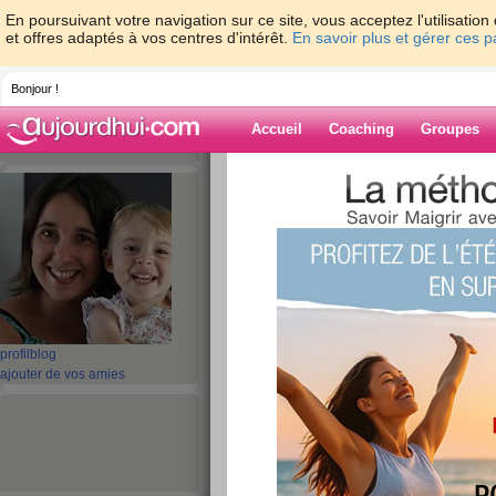
En poursuivant votre navigation sur ce site, vous acceptez l'utilisati
et offres adaptés à vos centres d'intérêt.
En savoir plus et gérer ces 
Bonjour !
Accueil
Coaching
Groupes
Accueil
>
espaces
>
hullabaloo
Blog de hullaba
aide blog
361 - 370 de 640
profil
blog
«
1 - 10
11 - 20
21 - 30
31 - 40
41 - 50
51 - 6
ajouter de vos amies
«
‹ Préc.
31
32
33
34
35
36
Direction PARIS...
publié le 16/12/2008 à 05:33