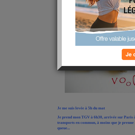
Je 
Je me suis levée à 5h du mat
Je prend mon TGV à 6h30, arrivée sur Paris à
transports en commun, à moins que je prenne le 
queue...