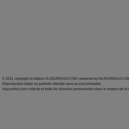
Forum minceur
Forum cuisine
Commencer un régime
boissons, vins et cocktails
Alimentation équilibrée et nutrition
astuces et bons plans
Minceur
Recette cuisine
exercices physiques
recette facile
produits minceur
Recette poulet
Tags
:
ventre plat
|
maigrir des fesses
|
abdominaux
|
régime américain
|
régime mayo
|
Découvrez aussi
:
exercices abdominaux
|
recette wok
|
ANXA Partenaires
:
Recette
de cuisine |
Recette cuisine
|
© 2011 copyright et éditeur AUJOURDHUI.COM / powered by AUJOURDHUI.CO
Reproduction totale ou partielle interdite sans accord préalable.
Aujourdhui.com collecte et traite les données personnelles dans le respect de la 