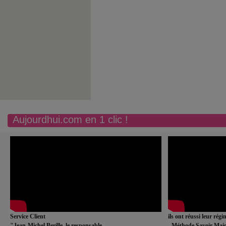
Aujourdhui.com en 1 clic !
Service Client
ils ont réussi leur rég
"Jean-Michel Berille, le responsable
- Méthode Savoir Maig