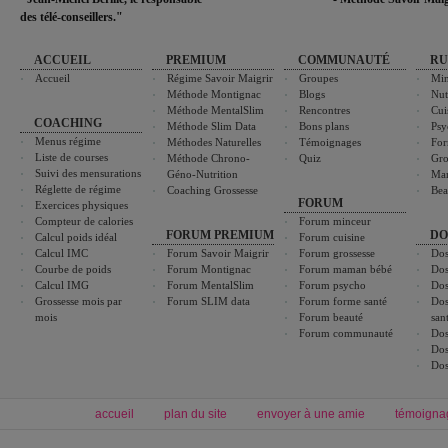
des télé-conseillers."
ACCUEIL
PREMIUM
COMMUNAUTÉ
RU
Accueil
Régime Savoir Maigrir
Groupes
Min
Méthode Montignac
Blogs
Nut
Méthode MentalSlim
Rencontres
Cui
COACHING
Méthode Slim Data
Bons plans
Psy
Menus régime
Méthodes Naturelles
Témoignages
For
Liste de courses
Méthode Chrono-
Quiz
Gro
Suivi des mensurations
Géno-Nutrition
Ma
Réglette de régime
Coaching Grossesse
Bea
FORUM
Exercices physiques
Compteur de calories
Forum minceur
FORUM PREMIUM
DO
Calcul poids idéal
Forum cuisine
Calcul IMC
Forum Savoir Maigrir
Forum grossesse
Dos
Courbe de poids
Forum Montignac
Forum maman bébé
Dos
Calcul IMG
Forum MentalSlim
Forum psycho
Dos
Grossesse mois par
Forum SLIM data
Forum forme santé
Dos
mois
Forum beauté
san
Forum communauté
Dos
Dos
Dos
accueil
plan du site
envoyer à une amie
témoigna