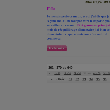
vous en pensez 
Hello
Je me suis pesée ce matin, et oui j'ai dis que 
régime mais il ne faut pas faire n'importe quo
surveiller au cas où...
Et là grosse surprise j'
mois de rééquilibrage alimentaire j'ai bien c
alimentation et que maintenant c'est naturel..
comme ça.
lire la suite
361 - 370 de 640
«
1 - 10
11 - 20
21 - 30
31 - 40
41 - 50
51 - 6
«
‹ Préc.
31
32
33
34
35
36