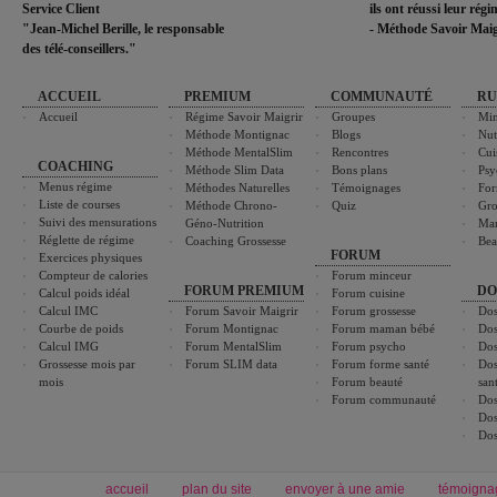
Service Client
ils ont réussi leur rég
"Jean-Michel Berille, le responsable
- Méthode Savoir Maig
des télé-conseillers."
ACCUEIL
PREMIUM
COMMUNAUTÉ
RU
Accueil
Régime Savoir Maigrir
Groupes
Min
Méthode Montignac
Blogs
Nut
Méthode MentalSlim
Rencontres
Cui
COACHING
Méthode Slim Data
Bons plans
Psy
Menus régime
Méthodes Naturelles
Témoignages
For
Liste de courses
Méthode Chrono-
Quiz
Gro
Suivi des mensurations
Géno-Nutrition
Ma
Réglette de régime
Coaching Grossesse
Bea
FORUM
Exercices physiques
Compteur de calories
Forum minceur
FORUM PREMIUM
DO
Calcul poids idéal
Forum cuisine
Calcul IMC
Forum Savoir Maigrir
Forum grossesse
Dos
Courbe de poids
Forum Montignac
Forum maman bébé
Dos
Calcul IMG
Forum MentalSlim
Forum psycho
Dos
Grossesse mois par
Forum SLIM data
Forum forme santé
Dos
mois
Forum beauté
san
Forum communauté
Dos
Dos
Dos
accueil
plan du site
envoyer à une amie
témoigna