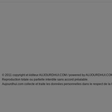
Forum minceur
Forum cuisine
Commencer un régime
boissons, vins et cocktails
Alimentation équilibrée et nutrition
astuces et bons plans
Minceur
Recette cuisine
exercices physiques
recette facile
produits minceur
Recette poulet
Tags
:
ventre plat
|
maigrir des fesses
|
abdominaux
|
régime américain
|
régime mayo
|
Découvrez aussi
:
exercices abdominaux
|
recette wok
|
ANXA Partenaires
:
Recette
de cuisine |
Recette cuisine
|
© 2011 copyright et éditeur AUJOURDHUI.COM / powered by AUJOURDHUI.CO
Reproduction totale ou partielle interdite sans accord préalable.
Aujourdhui.com collecte et traite les données personnelles dans le respect de la 