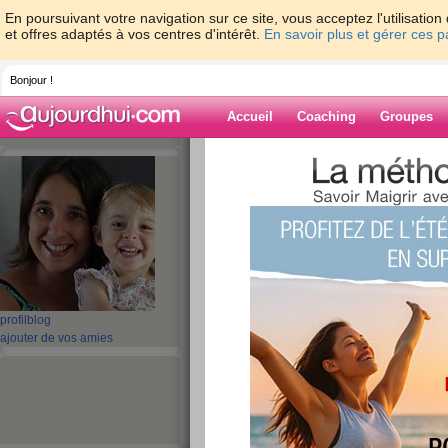
En poursuivant votre navigation sur ce site, vous acceptez l'utilisati
et offres adaptés à vos centres d'intérêt.
En savoir plus et gérer ces 
Bonjour !
Accueil
Coaching
Groupes
Accueil
>
espaces
>
hullabaloo
Blog de hullaba
aide blog
251 - 260 de 640
profil
blog
«
1 - 10
11 - 20
21 - 30
31 - 40
41 - 50
51 - 6
ajouter de vos amies
«
‹ Préc.
21
22
23
24
25
26
Je suis tata...
publié le 13/04/2009 à 19:48