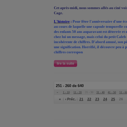
Cet après-midi, nous sommes allés au ciné vo
Cage.
L'histoire
:
Pour fêter l'anniversaire d'une éc
au cours de laquelle une capsule temporelle c
des enfants 50 ans auparavant est déterrée et
chez lui un message, mais celui du petit Caleb es
incohérente de chiffres. D'abord amusé, son pèr
une signification. Horrifié, il découvre peu à
chiffres correspon
lire la suite
251 - 260 de 640
«
1 - 10
11 - 20
21 - 30
31 - 40
41 - 50
51 - 6
«
‹ Préc.
21
22
23
24
25
26