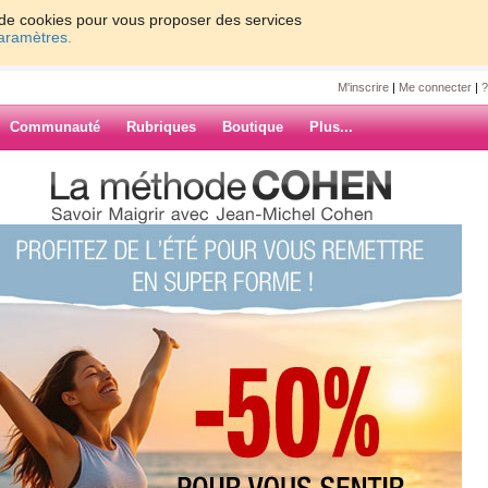
on de cookies pour vous proposer des services
paramètres.
M'inscrire
|
Me connecter
|
?
Communauté
Rubriques
Boutique
Plus...
ki
7
8
9
10
Suiv. ›
»
 minceur
ARCHIVES