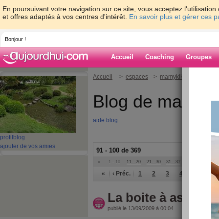
En poursuivant votre navigation sur ce site, vous acceptez l'utilisati
et offres adaptés à vos centres d'intérêt.
En savoir plus et gérer ces 
Bonjour !
Accueil
Coaching
Groupes
Accueil
>
espaces
>
mamykiki
Blog de mamyki
aide blog
profil
blog
ajouter de vos amies
91 - 100 de 369
«
1 - 10
11 - 20
21 - 30
31 - 37
»
«
‹ Préc.
1
2
3
4
5
6
La boite à astuces
publié le 13/09/2009 à 00:04