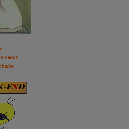
é +
ire mieux
chaine