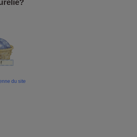
urélie?
ienne du site