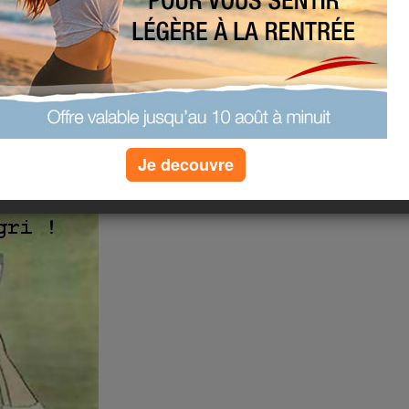
(8) commentaires
n
e je recommence
Je decouvre
re court