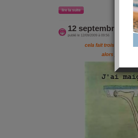
lire la suite
12 septembre bila
publié le 12/09/2009 à 09:56
cela fait trois fois qu
alors je vais fai