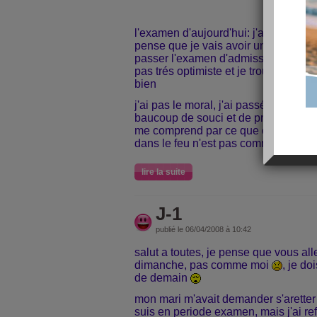
l'examen d'aujourd'hui: j'ai raté deux
pense que je vais avoir une note sup
passer l'examen d'admission( oral et
pas trés optimiste et je trouuve que ca
bien
j'ai pas le moral, j'ai passé une trés
baucoup de souci et de probléme et 
me comprend par ce que comme on dit
dans le feu n'est pas comme celui qu
lire la suite
J-1
publié le 06/04/2008 à 10:42
salut a toutes, je pense que vous al
dimanche, pas comme moi
, je d
de demain
mon mari m'avait demander s'aretter 
suis en periode examen, mais j'ai ref