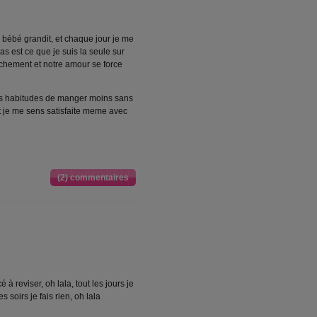
bébé grandit, et chaque jour je me
s est ce que je suis la seule sur
tachement et notre amour se force
les habitudes de manger moins sans
 et je me sens satisfaite meme avec
(2) commentaires
à reviser, oh lala, tout les jours je
s soirs je fais rien, oh lala