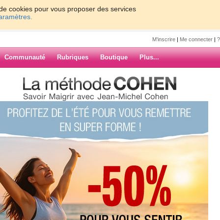
on de cookies pour vous proposer des services
paramètres.
M'inscrire
|
Me connecter
|
?
Communauté
Rubriques
Boutique
Plus...
27
Suiv. ›
»
chaussettes
ARCHIVES