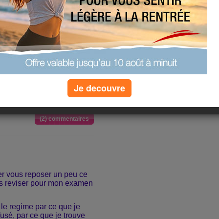
 questions sur cinq, je
erieur a 10 pour pouvoir
 pratique) meme si je suis
 serait dur dur.....on verra
 mauvaise journée, j'ai
je trouve que personne ne
Je decouvre
, celui qui a la main
i a la main dans l'eau.
(2) commentaires
ler vous reposer un peu ce
ois reviser pour mon examen
le regime par ce que je
usé, par ce que je trouve