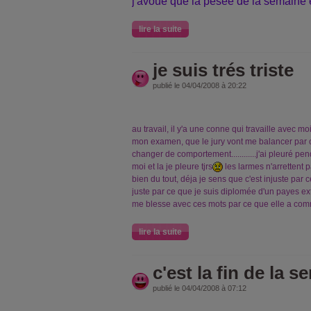
j'avoue que la pesée de la semaine 
lire la suite
je suis trés triste
publié le 04/04/2008 à 20:22
au travail, il y'a une conne qui travaille avec mo
mon examen, que le jury vont me balancer par ce
changer de comportement............j'ai pleuré pe
moi et la je pleure tjrs
les larmes n'arrettent 
bien du tout, déja je sens que c'est injuste par
juste par ce que je suis diplomée d'un payes e
me blesse avec ces mots par ce que elle a comm
lire la suite
c'est la fin de la 
publié le 04/04/2008 à 07:12