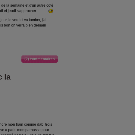
n de la semaine et d'un autre coté
t jeudi s'approcher..............
ur, le verdict va tomber, j'ai
ais bon on verra bien demain
(2) commentaires
c la
endre mon train comme dab, trois
rrive a paris montparnasse pour