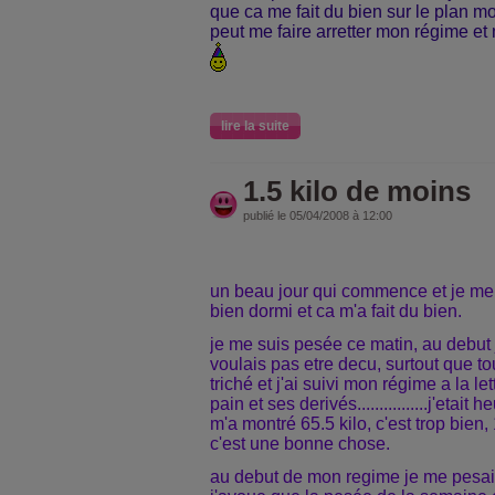
que ca me fait du bien sur le plan mo
peut me faire arretter mon régime et 
lire la suite
1.5 kilo de moins
publié le 05/04/2008 à 12:00
un beau jour qui commence et je me s
bien dormi et ca m'a fait du bien.
je me suis pesée ce matin, au debut 
voulais pas etre decu, surtout que to
triché et j'ai suivi mon régime a la le
pain et ses derivés................j'eta
m'a montré 65.5 kilo, c'est trop bien
c'est une bonne chose.
au debut de mon regime je me pesais