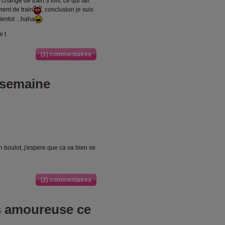
hangé de train 3 fois, ce qui fait
ent de train
, conclusion je suis
bientot ...haha
e t
(1) commentaires
a semaine
 boulot, j'espere que ca va bien se
(2) commentaires
us amoureuse ce