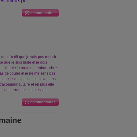
est mieux po
(2) commentaires
i qui m'a dit que je vais pas reussir
 que je suis nulle et je dois
ndant toute la route en rentrant chez
pas de couler et je ne me sens pas
 ce que je vais passer ces examens
xtracommunautaire et en plus elle
i une erreur et elle a essa
(1) commentaires
semaine