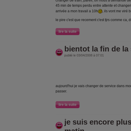
changer de train, pareil, on nous a demandé de c
45 min de temps perdu entre attente et changem
arrivée a mon travail a 10h
, ils vont me viré 
le pire c'est que recement c'est tjrs comme ca, d
lire la suite
bientot la fin de l
publié le 03/04/2008 à 07:01
aujourd'hui je vais changer de service dans mon
passer.
lire la suite
je suis encore pl
matin