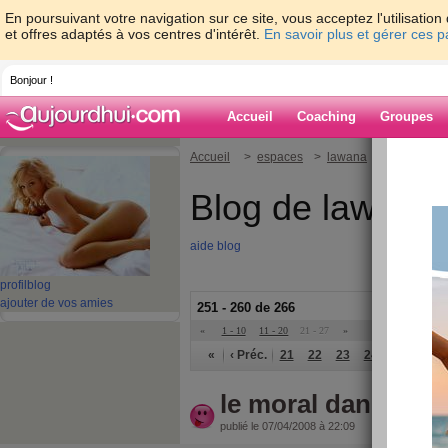
En poursuivant votre navigation sur ce site, vous acceptez l'utilisati
et offres adaptés à vos centres d'intérêt.
En savoir plus et gérer ces 
Bonjour !
Accueil
Coaching
Groupes
Accueil
>
espaces
>
lawana
Blog de lawana
aide blog
profil
blog
ajouter de vos amies
251 - 260 de 266
«
1 - 10
11 - 20
21 - 27
»
«
‹ Préc.
21
22
23
24
25
26
le moral dans les 
publié le 07/04/2008 à 22:09