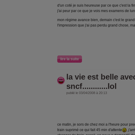
d'un coté je suis heureuse par ce que c'est la fi
j'ai peur par ce que je vois mes examens de lundi e
mon régime avance bien, demain c'est le grand jo
l'impression que j'ai pas perdu grand chose, m
lire la suite
la vie est belle ave
sncf............lol
publié le 03/04/2008 à 20:13
ce matin, je sors de chez moi a l'heure pour pr
train suprimé ce qui fait 45 min d'attente
, j'a