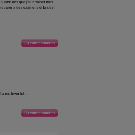
t quatre ans que j'ai terminer mes
 preparer a des examens et la c'est
(0) commentaires
a me lever lol.......
(1) commentaires