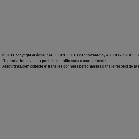
Minceur
Recette cuisine
exercices physiques
recette facile
produits minceur
Recette poulet
Tags
:
ventre plat
|
maigrir des fesses
|
abdominaux
|
régime américain
|
régime mayo
|
Découvrez aussi
:
exercices abdominaux
|
recette wok
|
ANXA Partenaires
:
Recette
de cuisine |
Recette cuisine
|
© 2011 copyright et éditeur AUJOURDHUI.COM / powered by AUJOURDHUI.CO
Reproduction totale ou partielle interdite sans accord préalable.
Aujourdhui.com collecte et traite les données personnelles dans le respect de la 