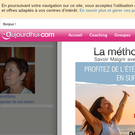
En poursuivant votre navigation sur ce site, vous acceptez l'utilisati
et offres adaptés à vos centres d'intérêt.
En savoir plus et gérer ces 
Bonjour !
Accueil
Coaching
Groupes
Accueil
>
espaces
>
mamieblue28
Blog de mamieb
aide blog
11 - 20 de 37
«
‹ Préc.
1
2
3
4
S
profil
blog
ajouter de vos amies
Pouvoir d'achat, v
"pouvoir d' H A "?
publié le 25/09/2008 à 22:16
Augmentation des prix, baisse du pouvoir d’ac