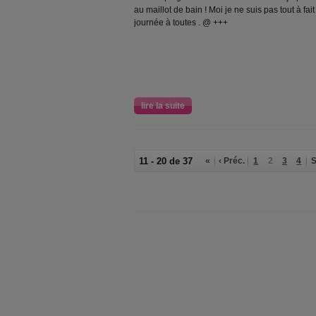
au maillot de bain ! Moi je ne suis pas tout à fai
journée à toutes . @ +++
lire la suite
11 - 20 de 37
«
‹ Préc.
1
2
3
4
S