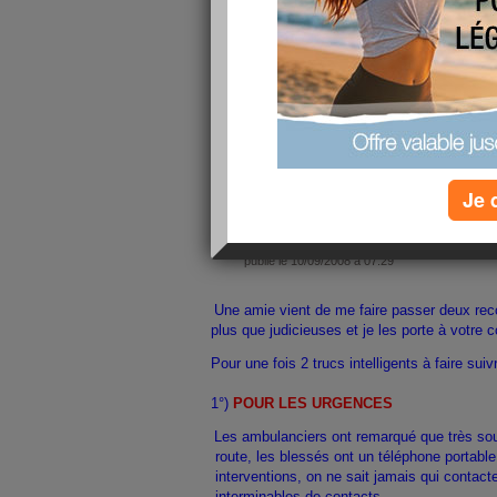
La vie quotidienne est de plus en plus chère. V
permettre d’acheter mieux en dépensant moins
Faire des économies…
dans les 
1. Je demande une ristourne si j’achète comp
crédit gratuit
de plus de 3 mois
. Le vendeur do
prix affiché. Le ta
lire la suite
Je 
Astuces d'urgence
publié le 10/09/2008 à 07:29
Une amie vient de me faire passer deux re
plus que judicieuses et je les porte à votre
Pour une fois 2 trucs intelligents à faire suivr
1°)
POUR LES URGENCES
Les ambulanciers ont remarqué que très souv
route, les blessés ont un téléphone portable
interventions, on ne sait jamais qui contact
interminables de contacts.