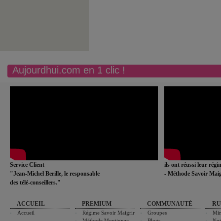
Aujourdhui.com en 1 clic !
Service Client
ils ont réussi leur rég
"Jean-Michel Berille, le responsable
- Méthode Savoir Maig
des télé-conseillers."
ACCUEIL
PREMIUM
COMMUNAUTÉ
RU
Accueil
Régime Savoir Maigrir
Groupes
Min
Méthode Montignac
Blogs
Nut