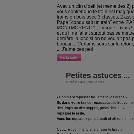
A
vec un
clin d'oeil (et même des 2) p
vous confier que le train est magique
trains en bois avec 3 classes, 2 ass
Papa "conduisait un train" entre P
MONTMORENCY , lorsque j'avais 5/6 
et qu'il ne fallait surtout pas se met
derrière la loco si on ne voulait pas p
boucan... Certains soirs sur le retour, 
... J'aime ces
peti
lire la suite
Petites astuces ...
publié le 04/08/2008 à 20:12
•
Comment repasser facilement vos draps
?
Si, dans votre tas de repassage,
se trouvent d
des draps ou des nappes, posez-les sur votre 
repasser le reste.
Vous les déplacez petit à petit
et elles se repa
Couture : comment faire glisser le tissu ?