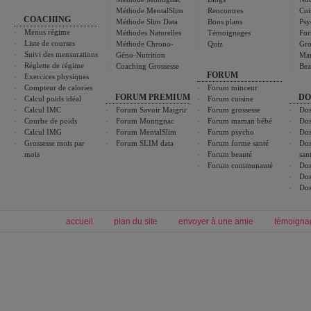
Méthode MentalSlim
Rencontres
Cui
COACHING
Méthode Slim Data
Bons plans
Psy
Menus régime
Méthodes Naturelles
Témoignages
For
Liste de courses
Méthode Chrono-
Quiz
Gro
Suivi des mensurations
Géno-Nutrition
Ma
Réglette de régime
Coaching Grossesse
Bea
FORUM
Exercices physiques
Compteur de calories
Forum minceur
FORUM PREMIUM
DO
Calcul poids idéal
Forum cuisine
Calcul IMC
Forum Savoir Maigrir
Forum grossesse
Dos
Courbe de poids
Forum Montignac
Forum maman bébé
Dos
Calcul IMG
Forum MentalSlim
Forum psycho
Dos
Grossesse mois par
Forum SLIM data
Forum forme santé
Dos
mois
Forum beauté
san
Forum communauté
Dos
Dos
Dos
accueil
plan du site
envoyer à une amie
témoigna
Forum minceur
Forum cuisine
Commencer un régime
boissons, vins et cocktails
Alimentation équilibrée et nutrition
astuces et bons plans