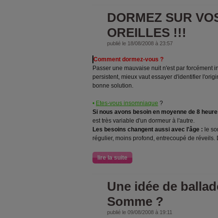
DORMEZ SUR VO
OREILLES !!!
publié le 18/08/2008 à 23:57
Comment dormez-vous ?
Passer une mauvaise nuit n'est par forcément in
persistent, mieux vaut essayer d'identifier l'ori
bonne solution.
•
Etes-vous insomniaque
?
Si nous avons besoin en moyenne de 8 heure
est très variable d'un dormeur à l'autre.
Les besoins changent aussi avec l'âge :
le so
régulier, moins profond, entrecoupé de réveils.
lire la suite
Une idée de ballad
Somme ?
publié le 09/08/2008 à 19:11