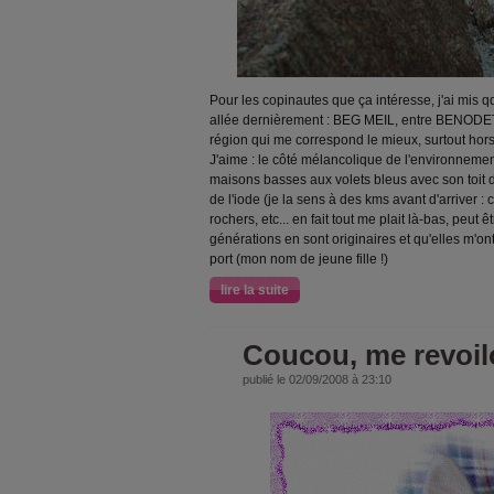
Pour les copinautes que ça intéresse, j'ai mis q
allée dernièrement : BEG MEIL, entre BENOD
région qui me correspond le mieux, surtout hors c
J'aime : le côté mélancolique de l'environnemen
maisons basses aux volets bleus avec son toit 
de l'iode (je la sens à des kms avant d'arriver : 
rochers, etc... en fait tout me plait là-bas, peut
générations en sont originaires et qu'elles m'ont 
port (mon nom de jeune fille !)
lire la suite
Coucou, me revoilo
publié le 02/09/2008 à 23:10