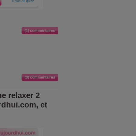
»
plus de quizz
(1) commentaires
(0) commentaires
e relaxer 2
rdhui.com, et