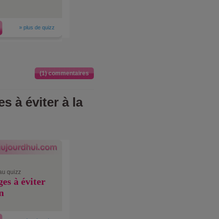
»
plus de quizz
(1) commentaires
s à éviter à la
au quizz
ges à éviter
n