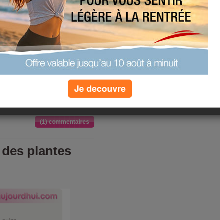
 quizz
s minceur
t
»
plus de quizz
Je decouvre
(1) commentaires
 des plantes