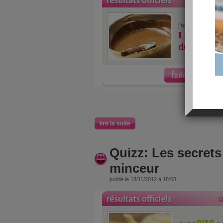
9/10
j'ai fait
au
Les secret
du chocola
lire la suite
Quizz: Les secrets
minceur
publié le 18/11/2012 à 18:08