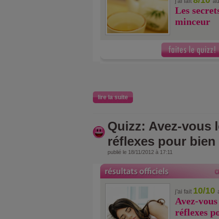
8/10
j'ai fait
au
Les secret
minceur
lire la suite
Quizz: Avez-vous 
réflexes pour bien
publié le 18/11/2012 à 17:11
10/10
j'ai fait
Avez-vous 
réflexes p