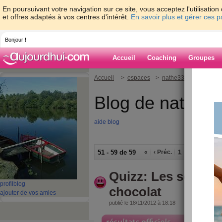
En poursuivant votre navigation sur ce site, vous acceptez l'utilisati
et offres adaptés à vos centres d'intérêt.
En savoir plus et gérer ces 
Bonjour !
Accueil
Coaching
Groupes
Accueil
>
espaces
>
nathe3305
Blog de nathe3
aide blog
51 - 59 de 59
«
‹ Préc.
1
2
3
4
5
Quizz: Les secret
profil
blog
chocolat
ajouter de vos amies
publié le 18/11/2012 à 18:18