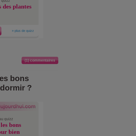
 quizz
s des plantes
»
plus de quizz
(1) commentaires
les bons
 dormir ?
au quizz
les bons
our bien