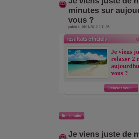
Je viens juste de m
minutes sur aujou
vous ?
publié le 16/11/2012 à 11:03
Je viens j
relaxer 2 
aujourdhu
vous ?
lire la suite
Je viens juste de m