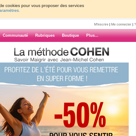
on de cookies pour vous proposer des services
paramètres.
M'inscrire
|
Me connecter
|
?
Communauté
Rubriques
Boutique
Plus...
305
6
Suiv. ›
»
s minceur du
ARCHIVES