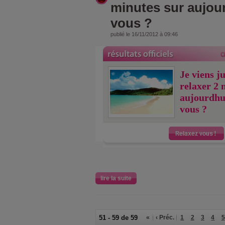
minutes sur aujou
vous ?
publié le 16/11/2012 à 09:46
Je viens j
relaxer 2 
aujourdhu
vous ?
lire la suite
51 - 59 de 59
«
‹ Préc.
1
2
3
4
5