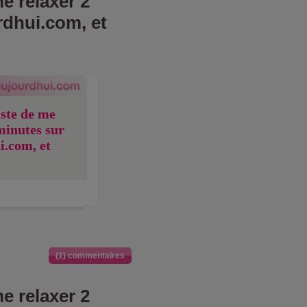
e relaxer 2
rdhui.com, et
uste de me
minutes sur
i.com, et
(1) commentaires
e relaxer 2