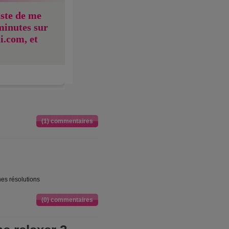
uste de me
minutes sur
i.com, et
(1) commentaires
nes résolutions
(0) commentaires