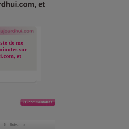
rdhui.com, et
uste de me
minutes sur
i.com, et
(1) commentaires
6
Suiv. ›
»