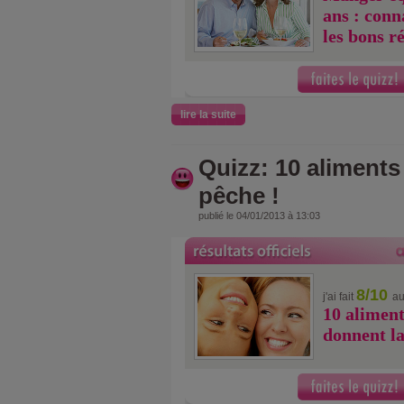
ans : conn
les bons ré
lire la suite
Quizz: 10 aliments
pêche !
publié le 04/01/2013 à 13:03
8/10
j'ai fait
au
10 aliment
donnent la