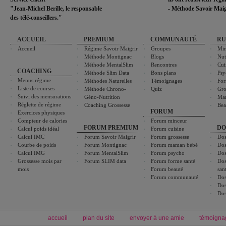
"Jean-Michel Berille, le responsable
- Méthode Savoir Maig
des télé-conseillers."
ACCUEIL
PREMIUM
COMMUNAUTÉ
RU
Accueil
Régime Savoir Maigrir
Groupes
Min
Méthode Montignac
Blogs
Nut
Méthode MentalSlim
Rencontres
Cui
COACHING
Méthode Slim Data
Bons plans
Psy
Menus régime
Méthodes Naturelles
Témoignages
For
Liste de courses
Méthode Chrono-
Quiz
Gro
Suivi des mensurations
Géno-Nutrition
Ma
Réglette de régime
Coaching Grossesse
Bea
FORUM
Exercices physiques
Compteur de calories
Forum minceur
FORUM PREMIUM
DO
Calcul poids idéal
Forum cuisine
Calcul IMC
Forum Savoir Maigrir
Forum grossesse
Dos
Courbe de poids
Forum Montignac
Forum maman bébé
Dos
Calcul IMG
Forum MentalSlim
Forum psycho
Dos
Grossesse mois par
Forum SLIM data
Forum forme santé
Dos
mois
Forum beauté
san
Forum communauté
Dos
Dos
Dos
accueil
plan du site
envoyer à une amie
témoigna