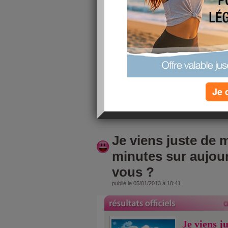
9/10
j'ai fait
C’est pou
Je 
lire la suite
Je viens juste de m
minutes sur aujou
vous ?
publié le 05/01/2013 à 10:41
Je viens j