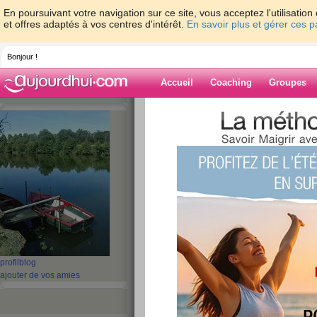
En poursuivant votre navigation sur ce site, vous acceptez l'utilisati
et offres adaptés à vos centres d'intérêt.
En savoir plus et gérer ces 
Bonjour !
Accueil
Coaching
Groupes
Accueil
>
espaces
>
nathe3305
Blog de nathe3
aide blog
11 - 20 de 59
«
‹ Préc.
1
2
3
4
5
Quizz: C’est pour t
profil
blog
publié le 08/01/2013 à 21:06
ajouter de vos amies