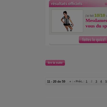
10/10
j'ai fait
Mesdames,
vous du sp
lire la suite
11 - 20 de 59
«
‹ Préc.
1
2
3
4
5