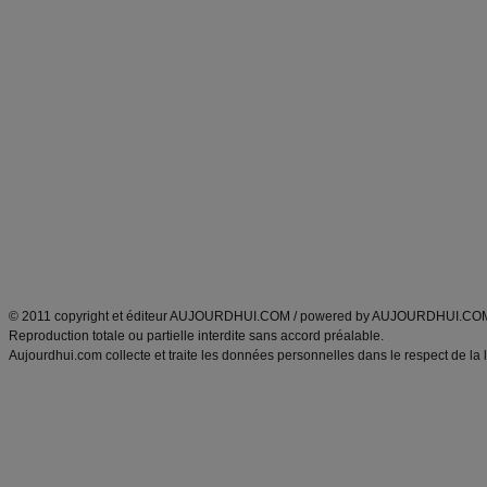
Forum minceur
Forum cuisine
Commencer un régime
boissons, vins et cocktails
Alimentation équilibrée et nutrition
astuces et bons plans
Minceur
Recette cuisine
exercices physiques
recette facile
produits minceur
Recette poulet
Tags
:
ventre plat
|
maigrir des fesses
|
abdominaux
|
régime américain
|
régime mayo
|
Découvrez aussi
:
exercices abdominaux
|
recette wok
|
ANXA Partenaires
:
Recette
de cuisine |
Recette cuisine
|
© 2011 copyright et éditeur AUJOURDHUI.COM / powered by AUJOURDHUI.CO
Reproduction totale ou partielle interdite sans accord préalable.
Aujourdhui.com collecte et traite les données personnelles dans le respect de la 