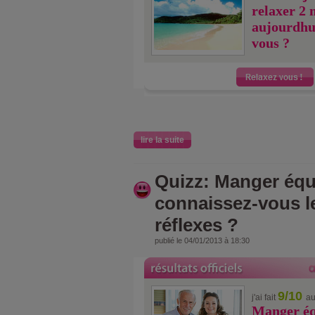
relaxer 2 
aujourdhu
vous ?
lire la suite
Quizz: Manger équi
connaissez-vous l
réflexes ?
publié le 04/01/2013 à 18:30
9/10
j'ai fait
au
Manger éq