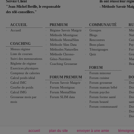
Service Client
ils ont réussi leur rég
"Jean-Michel Berille, le responsable
- Méthode Savoir Maig
des télé-conseillers."
ACCUEIL
PREMIUM
COMMUNAUTÉ
RU
Accueil
Régime Savoir Maigrir
Groupes
Min
Méthode Montignac
Blogs
Nut
Méthode MentalSlim
Rencontres
Cui
COACHING
Méthode Slim Data
Bons plans
Psy
Menus régime
Méthodes Naturelles
Témoignages
For
Liste de courses
Méthode Chrono-
Quiz
Gro
Suivi des mensurations
Géno-Nutrition
Ma
Réglette de régime
Coaching Grossesse
Bea
FORUM
Exercices physiques
Compteur de calories
Forum minceur
FORUM PREMIUM
DO
Calcul poids idéal
Forum cuisine
Calcul IMC
Forum Savoir Maigrir
Forum grossesse
Dos
Courbe de poids
Forum Montignac
Forum maman bébé
Dos
Calcul IMG
Forum MentalSlim
Forum psycho
Dos
Grossesse mois par
Forum SLIM data
Forum forme santé
Dos
mois
Forum beauté
san
Forum communauté
Dos
Dos
Dos
accueil
plan du site
envoyer à une amie
témoigna