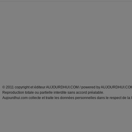
Forum minceur
Forum cuisine
Commencer un régime
boissons, vins et cocktails
Alimentation équilibrée et nutrition
astuces et bons plans
Minceur
Recette cuisine
exercices physiques
recette facile
produits minceur
Recette poulet
Tags
:
ventre plat
|
maigrir des fesses
|
abdominaux
|
régime américain
|
régime mayo
|
Découvrez aussi
:
exercices abdominaux
|
recette wok
|
ANXA Partenaires
:
Recette
de cuisine |
Recette cuisine
|
© 2011 copyright et éditeur AUJOURDHUI.COM / powered by AUJOURDHUI.CO
Reproduction totale ou partielle interdite sans accord préalable.
Aujourdhui.com collecte et traite les données personnelles dans le respect de la 