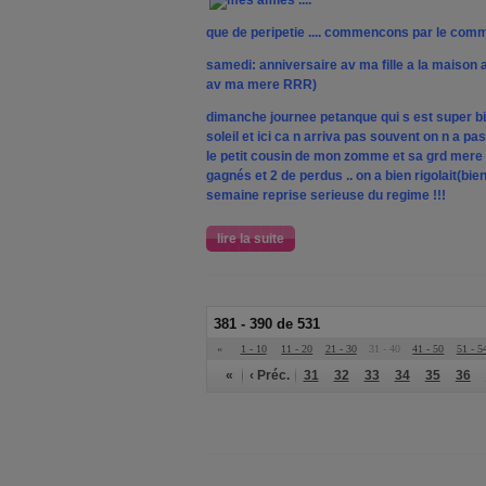
mes amies ....
que de peripetie .... commencons par le comm
samedi: anniversaire av ma fille a la maison a
av ma mere RRR)
dimanche journee petanque qui s est super b
soleil et ici ca n arriva pas souvent on n a p
le petit cousin de mon zomme et sa grd mere 
gagnés et 2 de perdus .. on a bien rigolait(bien
semaine reprise serieuse du regime !!!
lire la suite
381 - 390 de 531
«
1 - 10
11 - 20
21 - 30
31 - 40
41 - 50
51 - 5
«
‹ Préc.
31
32
33
34
35
36