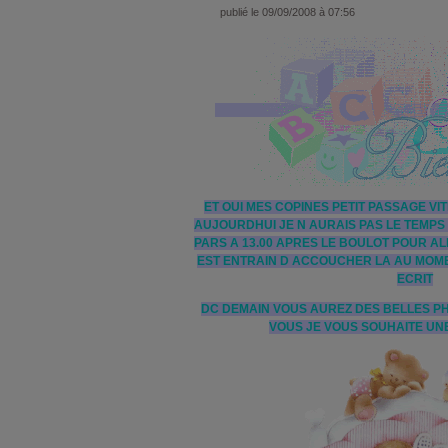
publié le 09/09/2008 à 07:56
ET OUI MES COPINES PETIT PASSAGE VI
AUJOURDHUI JE N AURAIS PAS LE TEMPS
PARS A 13.00 APRES LE BOULOT POUR AL
EST ENTRAIN D ACCOUCHER LA AU MOM
ECRIT
DC DEMAIN VOUS AUREZ DES BELLES PH
VOUS JE VOUS SOUHAITE U