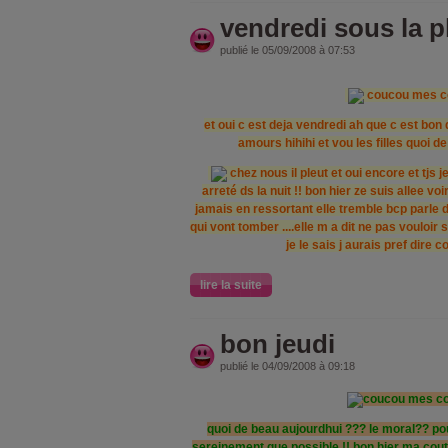
vendredi sous la p
publié le 05/09/2008 à 07:53
coucou mes c
et oui c est deja vendredi ah que c est bon
amours hihihi et vou les filles quoi d
chez nous il pleut et oui encore et tjs
arreté ds la nuit !! bon hier ze suis allee 
jamais en ressortant elle tremble bcp parle
qui vont tomber ....elle m a dit ne pas vouloir 
je le sais j aurais pref dire 
lire la suite
bon jeudi
publié le 04/09/2008 à 09:18
coucou mes co
quoi de beau aujourdhui ??? le moral?? po
sereinement que possible !! bon hier ma cout