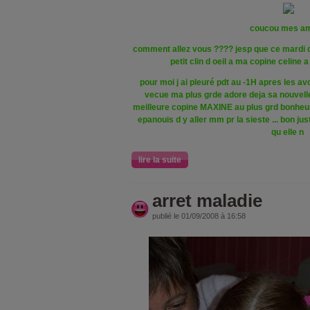
coucou mes a
comment allez vous ???? jesp que ce mardi de
petit clin d oeil a ma copine celine a 
pour moi j ai pleuré pdt au -1H apres les avo
vecue ma plus grde adore deja sa nouvelle
meilleure copine MAXINE au plus grd bonheur 
epanouis d y aller mm pr la sieste ... bon ju
qu elle n
lire la suite
arret maladie
publié le 01/09/2008 à 16:58