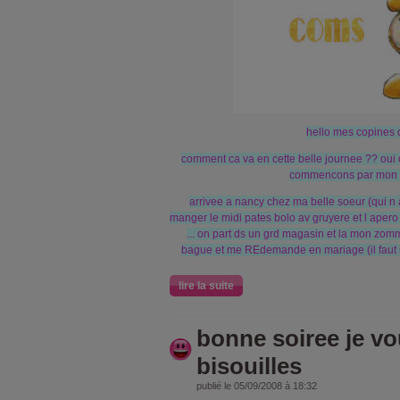
hello mes copines 
comment ca va en cette belle journee ?? oui o
commencons par mon 
arrivee a nancy chez ma belle soeur (qui n
manger le midi pates bolo av gruyere et l apero a
... on part ds un grd magasin et la mon zom
bague et me REdemande en mariage (il faut 
lire la suite
bonne soiree je v
bisouilles
publié le 05/09/2008 à 18:32