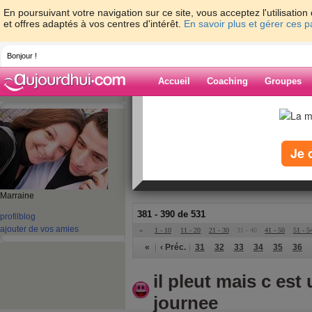
En poursuivant votre navigation sur ce site, vous acceptez l'utilisati
et offres adaptés à vos centres d'intérêt.
En savoir plus et gérer ces 
Bonjour !
Accueil
Coaching
Groupes
Accueil
>
espaces
>
bettina1731
Blog de bettina
Je 
aide blog
Marraine
381 - 390 de 531
profil
blog
ajouter de vos amies
«
1 - 10
11 - 20
21 - 30
31 - 40
41 - 50
51 - 5
«
‹ Préc.
31
32
33
34
35
36
il pleut mais c est
journee