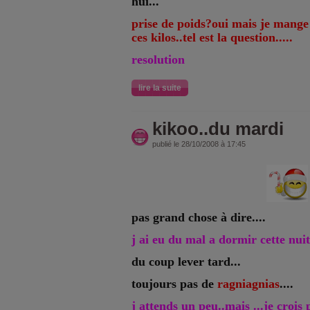
hui...
prise de poids?oui mais je mange 
ces kilos..tel est la question.....
resolution
lire la suite
kikoo..du mardi
publié le 28/10/2008 à 17:45
pas grand chose à dire....
j ai eu du mal a dormir cette nuit
du coup lever tard...
toujours pas de
ragniagnias
....
j attends un peu..mais ...je crois 