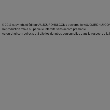
Tags
:
ventre plat
|
maigrir des fesses
|
abdominaux
|
régime américain
|
régime mayo
|
Découvrez aussi
:
exercices abdominaux
|
recette wok
|
ANXA Partenaires
:
Recette
de cuisine |
Recette cuisine
|
© 2011 copyright et éditeur AUJOURDHUI.COM / powered by AUJOURDHUI.CO
Reproduction totale ou partielle interdite sans accord préalable.
Aujourdhui.com collecte et traite les données personnelles dans le respect de la 