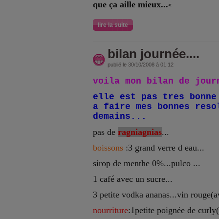
que ça aille mieux...
<
lire la suite
bilan journée....
publié le 30/10/2008 à 01:12
voila mon bilan de jour
elle est pas tres bonne
a faire mes bonnes reso
demains...
pas de
ragniagnias
...
boissons
:3 grand verre d eau...
sirop de menthe 0%...pulco ...
1 café avec un sucre...
3 petite vodka ananas...vin rouge(a
nourriture
:1petite poignée de curly