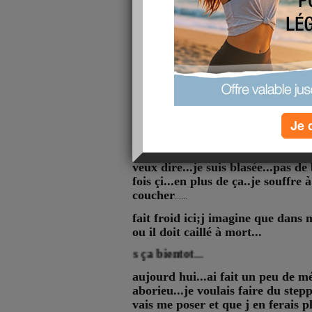
happy hallo
Je 
sinon rien de neuf?
si j ai eu droit au
débarquement
.
veux dire...je suis blasée...pas de
fois çi
...en plus de ça..je souffre 
coucher
......
fait froid ici;j imagine que dans 
ou il doit caillé à mort...
je verrais ça bientot...
aujourd hui...ai fait un peu de mé
aborieu...je voulais faire du step
vais me poser et que j en ferais 