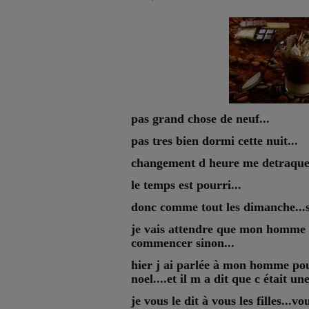
pas grand chose de neuf...
pas tres bien dormi cette nuit...
changement d heure me detraque 
le temps est pourri...
donc comme tout les dimanche...s
je vais attendre que mon homme se
commencer sinon...
hier j ai parlée à mon homme po
noel....et il m a dit que c était un
je vous le dit à vous les filles...v