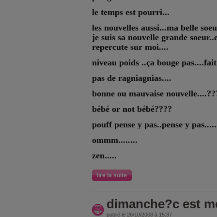
le temps est pourri...
les nouvelles aussi...ma belle soe
je suis sa nouvelle grande soeur..e
repercute sur moi....
niveau poids ..ça bouge pas....fait
pas de ragniagnias....
bonne ou mauvaise nouvelle....???
bébé or not bébé????
pouff pense y pas..pense y pas.....
ommm........
zen.....
lire la suite
dimanche?c est mé
publié le 26/10/2008 à 15:37