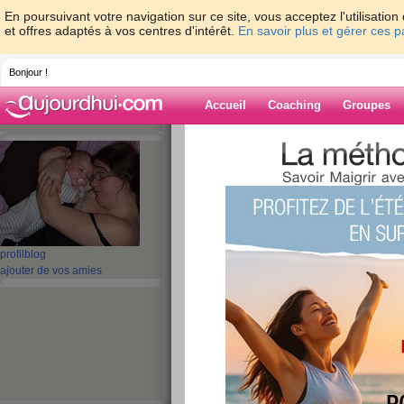
En poursuivant votre navigation sur ce site, vous acceptez l'utilisati
et offres adaptés à vos centres d'intérêt.
En savoir plus et gérer ces 
Bonjour !
Accueil
Coaching
Groupes
Accueil
>
espaces
>
evangeline815
Blog de evange
aide blog
profil
blog
ajouter de vos amies
141 - 150 de 565
«
1 - 10
11 - 20
21 - 30
31 - 40
41 - 50
51 - 5
«
‹ Préc.
11
12
13
14
15
16
kikoo.du jeudi..
publié le 30/10/2008 à 15:05