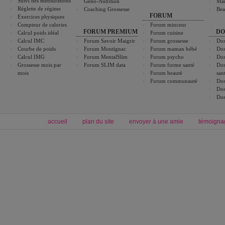
Suivi des mensurations
Géno-Nutrition
Ma
Réglette de régime
Coaching Grossesse
Bea
FORUM
Exercices physiques
Compteur de calories
Forum minceur
FORUM PREMIUM
DO
Calcul poids idéal
Forum cuisine
Calcul IMC
Forum Savoir Maigrir
Forum grossesse
Dos
Courbe de poids
Forum Montignac
Forum maman bébé
Dos
Calcul IMG
Forum MentalSlim
Forum psycho
Dos
Grossesse mois par
Forum SLIM data
Forum forme santé
Dos
mois
Forum beauté
san
Forum communauté
Dos
Dos
Dos
accueil
plan du site
envoyer à une amie
témoigna
Forum minceur
Forum cuisine
Commencer un régime
boissons, vins et cocktails
Alimentation équilibrée et nutrition
astuces et bons plans
Minceur
Recette cuisine
exercices physiques
recette facile
produits minceur
Recette poulet