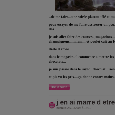
..de me faire...une soirée plateau télé et 
pour essayer de me faire destresser un peu.
dos...
je suis aller faire des courses..;magazines..
champignons....miam....et poulet cuit au fo
drole d envie....
dans le magasin..il commence a mettre les j
chocolats...
je suis passée dans le rayon..chocolat...rie
et pis vu les prix....ça donne encore moins 
lire la suite
j en ai marre d etr
publié le 25/10/2008 à 15:11