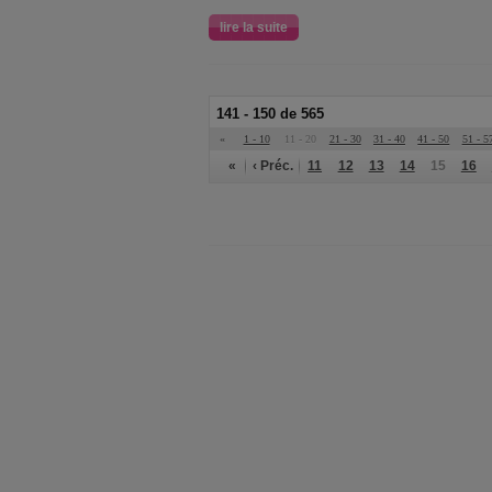
lire la suite
141 - 150 de 565
«
1 - 10
11 - 20
21 - 30
31 - 40
41 - 50
51 - 5
«
‹ Préc.
11
12
13
14
15
16