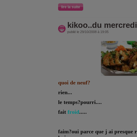
lire la suite
kikoo..du mercredi
publié le 29/10/2008 à 19:05
quoi de neuf?
rien...
le temps?
pourri....
fait
froid
.....
mor
faim?oui parce que j ai presque