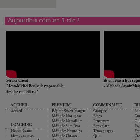
Aujourdhui.com en 1 clic !
Service Client
ils ont réussi leur rég
"Jean-Michel Berille, le responsable
- Méthode Savoir Maig
des télé-conseillers."
ACCUEIL
PREMIUM
COMMUNAUTÉ
RU
Accueil
Régime Savoir Maigrir
Groupes
Min
Méthode Montignac
Blogs
Nut
Méthode MentalSlim
Rencontres
Cui
COACHING
Méthode Slim Data
Bons plans
Psy
Menus régime
Méthodes Naturelles
Témoignages
For
Liste de courses
Méthode Chrono-
Quiz
Gro