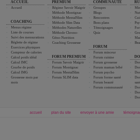
ACCUEIL
PREMIUM
COMMUNAUTÉ
RU
Accueil
Régime Savoir Maigrir
Groupes
Min
Méthode Montignac
Blogs
Nut
Méthode MentalSlim
Rencontres
Cui
COACHING
Méthode Slim Data
Bons plans
Psy
Menus régime
Méthodes Naturelles
Témoignages
For
Liste de courses
Méthode Chrono-
Quiz
Gro
Suivi des mensurations
Géno-Nutrition
Ma
Réglette de régime
Coaching Grossesse
Bea
FORUM
Exercices physiques
Compteur de calories
Forum minceur
FORUM PREMIUM
DO
Calcul poids idéal
Forum cuisine
Calcul IMC
Forum Savoir Maigrir
Forum grossesse
Dos
Courbe de poids
Forum Montignac
Forum maman bébé
Dos
Calcul IMG
Forum MentalSlim
Forum psycho
Dos
Grossesse mois par
Forum SLIM data
Forum forme santé
Dos
mois
Forum beauté
san
Forum communauté
Dos
Dos
Dos
accueil
plan du site
envoyer à une amie
témoigna
Forum minceur
Forum cuisine
Commencer un régime
boissons, vins et cocktails
Alimentation équilibrée et nutrition
astuces et bons plans