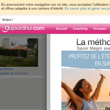
En poursuivant votre navigation sur ce site, vous acceptez l'utilisati
et offres adaptés à vos centres d'intérêt.
En savoir plus et gérer ces 
Bonjour !
Accueil
Coaching
Groupes
Accueil
>
espaces
>
lindat555666
Blog de lindat5
aide blog
profil
blog
ajouter de vos amies
261 - 270 de 837
«
1 - 10
11 - 20
21 - 30
31 - 40
41 - 50
51 - 6
«
‹ Préc.
21
22
23
24
25
26
mercredi 24 décem
publié le 24/12/2014 à 15:34