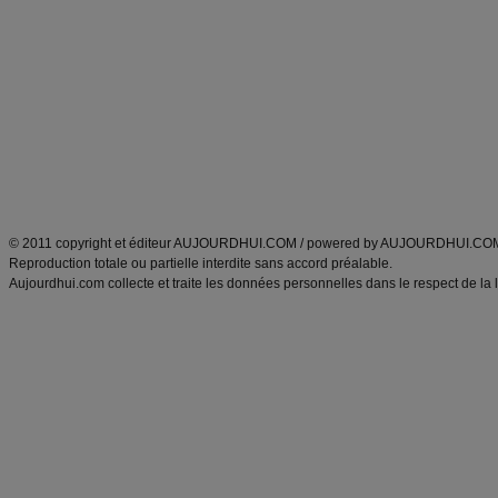
Minceur
Recette cuisine
exercices physiques
recette facile
produits minceur
Recette poulet
Tags
:
ventre plat
|
maigrir des fesses
|
abdominaux
|
régime américain
|
régime mayo
|
Découvrez aussi
:
exercices abdominaux
|
recette wok
|
ANXA Partenaires
:
Recette
de cuisine |
Recette cuisine
|
© 2011 copyright et éditeur AUJOURDHUI.COM / powered by AUJOURDHUI.CO
Reproduction totale ou partielle interdite sans accord préalable.
Aujourdhui.com collecte et traite les données personnelles dans le respect de la 