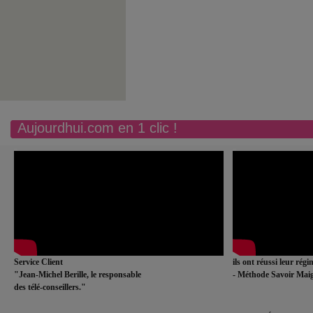
Aujourdhui.com en 1 clic !
Service Client
ils ont réussi leur rég
"Jean-Michel Berille, le responsable
- Méthode Savoir Maig
des télé-conseillers."