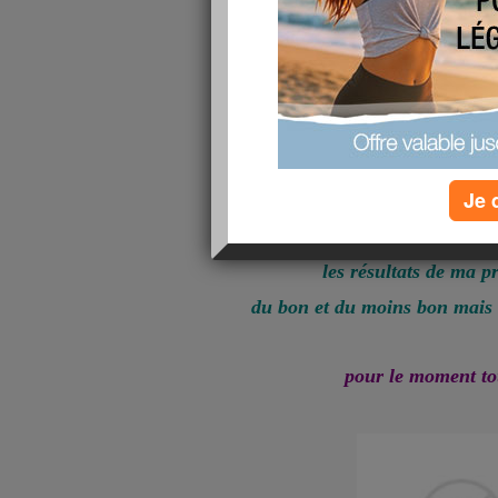
bonjour mes co
je vous souhaite une 
et une très bonne fin de semaine 
Je 
amis
les résultats de ma p
du bon et du moins bon mais 
pour le moment to