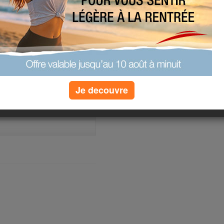
 j'ai deux enfants de 8 et 11 ans. Je
port. Mes temps libres sont
et quand il me reste du temps ... au
e en 1997. Trés peu d'amélioration. Je
. Peu être qu'avec votre aide,
nce....
(3) commentaires
Je decouvre