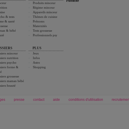
Publicité
ceur
Produits minceur
rition
Régime minceur
sine
Appareils minceur
cho & tests
Thèmes de cuisine
me & santé
Prénoms
ssesse
Maternités
man & bébé
Tests grossesse
uté
Professionnels psy
SSIERS
PLUS
siers minceur
Jeux
siers nutrition
Infos
siers psycho
Astro
siers forme &
Shopping
té
siers grossesse
siers maman bébé
siers beauté
ges
presse
contact
aide
conditions d'utilisation
recrutemen
Forum grossesse et bébé
Forum psychologie
envie de bébé et de devenir maman
développement personnel et spiritua
accouchement et naissance de bébé
couple et sexualité