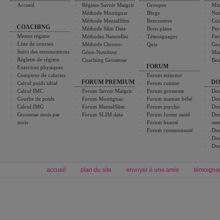
Accueil
Régime Savoir Maigrir
Groupes
Min
Méthode Montignac
Blogs
Nut
Méthode MentalSlim
Rencontres
Cui
COACHING
Méthode Slim Data
Bons plans
Psy
Menus régime
Méthodes Naturelles
Témoignages
For
Liste de courses
Méthode Chrono-
Quiz
Gro
Suivi des mensurations
Géno-Nutrition
Ma
Réglette de régime
Coaching Grossesse
Bea
FORUM
Exercices physiques
Compteur de calories
Forum minceur
FORUM PREMIUM
DO
Calcul poids idéal
Forum cuisine
Calcul IMC
Forum Savoir Maigrir
Forum grossesse
Dos
Courbe de poids
Forum Montignac
Forum maman bébé
Dos
Calcul IMG
Forum MentalSlim
Forum psycho
Dos
Grossesse mois par
Forum SLIM data
Forum forme santé
Dos
mois
Forum beauté
san
Forum communauté
Dos
Dos
Dos
accueil
plan du site
envoyer à une amie
témoigna
Forum minceur
Forum cuisine
Commencer un régime
boissons, vins et cocktails
Alimentation équilibrée et nutrition
astuces et bons plans