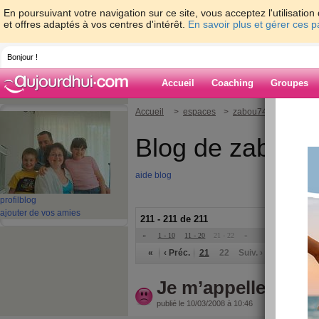
En poursuivant votre navigation sur ce site, vous acceptez l'utilisati
et offres adaptés à vos centres d'intérêt.
En savoir plus et gérer ces 
Bonjour !
Accueil
Coaching
Groupes
Accueil
>
espaces
>
zabou74
Blog de zabou7
aide blog
profil
blog
ajouter de vos amies
211 - 211 de 211
«
1 - 10
11 - 20
21 - 22
»
«
‹ Préc.
21
22
Suiv. ›
»
Je m’appelle...
publié le 10/03/2008 à 10:46