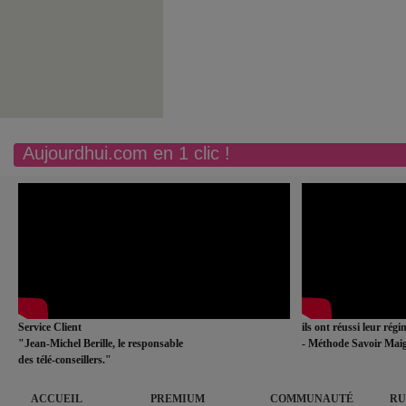
Aujourdhui.com en 1 clic !
Service Client
ils ont réussi leur rég
"Jean-Michel Berille, le responsable
- Méthode Savoir Maig
des télé-conseillers."
ACCUEIL
PREMIUM
COMMUNAUTÉ
RU