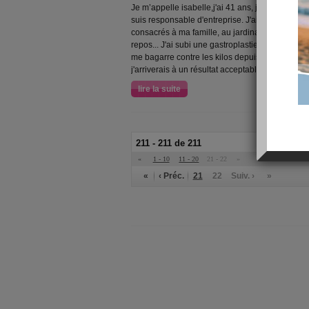
Je m’appelle isabelle,j'ai 41 ans, je suis mariée,
suis responsable d'entreprise. J'ai horreur du s
consacrés à ma famille, au jardinage, à la déco 
repos... J'ai subi une gastroplastie .... mal fait
me bagarre contre les kilos depuis mon enfance
j'arriverais à un résultat acceptable. Merci d'ava
lire la suite
211 - 211 de 211
«
1 - 10
11 - 20
21 - 22
»
«
‹ Préc.
21
22
Suiv. ›
»